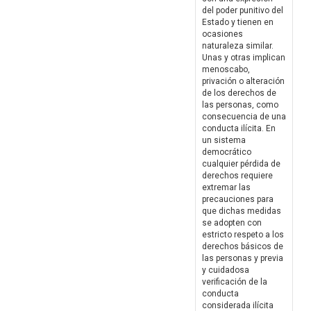
del poder punitivo del
Estado y tienen en
ocasiones
naturaleza similar.
Unas y otras implican
menoscabo,
privación o alteración
de los derechos de
las personas, como
consecuencia de una
conducta ilícita. En
un sistema
democrático
cualquier pérdida de
derechos requiere
extremar las
precauciones para
que dichas medidas
se adopten con
estricto respeto a los
derechos básicos de
las personas y previa
y cuidadosa
verificación de la
conducta
considerada ilícita