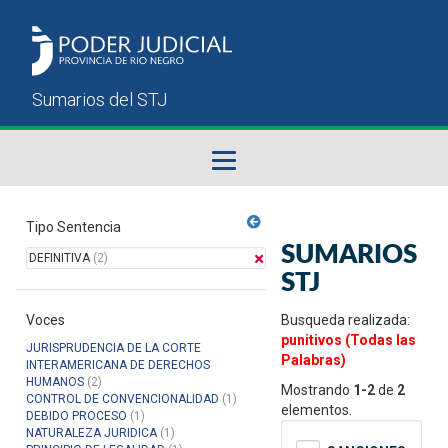
Fallos del STJ
Tipo Sentencia
SUMARIOS
DEFINITIVA
(2)
Sumarios del STJ
STJ
Voces
Manual del Usuario
Busqueda realizada:
punitivos (Todas las
JURISPRUDENCIA DE LA CORTE
Palabras)
INTERAMERICANA DE DERECHOS
HUMANOS
(2)
Mostrando
1-2
de
2
CONTROL DE CONVENCIONALIDAD
(1)
elementos.
DEBIDO PROCESO
(1)
NATURALEZA JURIDICA
(1)