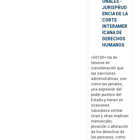
ONALES -
JURISPRUD
ENCIA DE LA
CORTE
INTERAMER
ICANA DE
DERECHOS
HUMANOS
<50100> Ha de
tenerse en
consideración que
las sanciones
administrativas, son
como las penales,
una expresión del
poder punitivo del
Estado y tienen en
ocasiones
naturaleza similar.
Unas y otras implican
menoscabo,
privación o alteración
de los derechos de
las personas, como