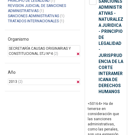
PRINCIPIO DE LEGALIDAD
(1)
SANCIONES
REVISION JUDICIAL DE SANCIONES
ADMINISTR
ADMINISTRATIVAS
(1)
ATIVAS -
SANCIONES ADMINISTRATIVAS
(1)
NATURALEZ
TRATADOS INTERNACIONALES
(1)
A JURIDICA
- PRINCIPIO
DE
Organismo
LEGALIDAD
SECRETARÍA CAUSAS ORIGINARIAS Y
-
CONSTITUCIONAL STJ Nº4
(2)
JURISPRUD
ENCIA DE LA
CORTE
Año
INTERAMER
ICANA DE
2013
(2)
DERECHOS
HUMANOS
<50164> Ha de
tenerse en
consideración que
las sanciones
administrativas,
como las penales,
son una expresión