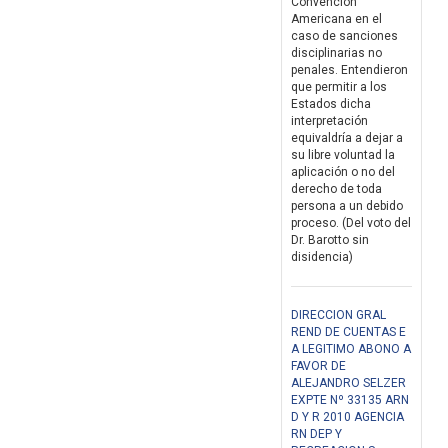
Convención
Americana en el
caso de sanciones
disciplinarias no
penales. Entendieron
que permitir a los
Estados dicha
interpretación
equivaldría a dejar a
su libre voluntad la
aplicación o no del
derecho de toda
persona a un debido
proceso. (Del voto del
Dr. Barotto sin
disidencia)
DIRECCION GRAL
REND DE CUENTAS E
A LEGITIMO ABONO A
FAVOR DE
ALEJANDRO SELZER
EXPTE Nº 33135 ARN
D Y R 2010 AGENCIA
RN DEP Y