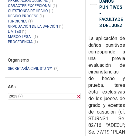
APRECIACIÓN JUDICIAL
(1)
DAÑOS
CARACTER EXCEPCIONAL
(1)
PUNITIVOS
CUESTIONES DE HECHO
(1)
-
DEBIDO PROCESO
(1)
FACULTADE
FUNCIONES
(1)
S DEL JUEZ
GRADUACIÓN DE LA SANCIÓN
(1)
LIMITES
(1)
MARCO LEGAL
(1)
La aplicación de
PROCEDENCIA
(1)
daños punitivos
corresponde a
una previa
Organismo
evaluación de
SECRETARÍA CIVIL STJ Nº1
(7)
circunstancias
de hecho y
prueba, tarea
Año
ésta exclusivas
2023
(7)
de los jueces de
grado y exentas
de casación (cf.
STJRNS1 Se.
82/16 "ADECU";
Se. 77/19 "PLAN