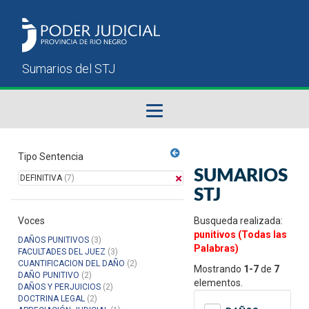
Fallos del STJ
Tipo Sentencia
SUMARIOS
DEFINITIVA
(7)
Sumarios del STJ
STJ
Voces
Manual del Usuario
Busqueda realizada:
punitivos (Todas las
DAÑOS PUNITIVOS
(3)
Palabras)
FACULTADES DEL JUEZ
(3)
CUANTIFICACION DEL DAÑO
(2)
Mostrando
1-7
de
7
DAÑO PUNITIVO
(2)
elementos.
DAÑOS Y PERJUICIOS
(2)
DOCTRINA LEGAL
(2)