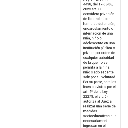
4438, del 17-08-06,
cuyo art. 11
considera privación
de libertad a toda
forma de detención,
encarcelamiento o
internación de una
niña, niño o
adolescente en una
institución pública o
privada por orden de
cualquier autoridad
de la que no se
permita a la niña,
niño o adolescente
salir por su voluntad.
Por su parte, para los
fines previstos por el
art. 4º de la Ley
22278, el art. 64
autoriza al Juez a
realizar una serie de
medidas
socioeducativas que
necesariamente
ingresan en el