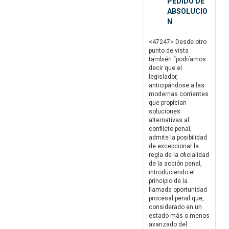
PEDIDO DE
ABSOLUCIO
N
<47247> Desde otro
punto de vista
también “podríamos
decir que el
legislador,
anticipándose a las
modernas corrientes
que propician
soluciones
alternativas al
conflicto penal,
admite la posibilidad
de excepcionar la
regla de la oficialidad
de la acción penal,
introduciendo el
principio de la
llamada oportunidad
procesal penal que,
considerado en un
estado más o menos
avanzado del