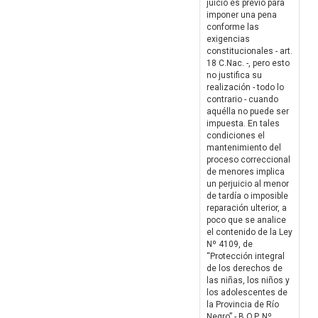
juicio es previo para
imponer una pena
conforme las
exigencias
constitucionales - art.
18 C.Nac. -, pero esto
no justifica su
realización - todo lo
contrario - cuando
aquélla no puede ser
impuesta. En tales
condiciones el
mantenimiento del
proceso correccional
de menores implica
un perjuicio al menor
de tardía o imposible
reparación ulterior, a
poco que se analice
el contenido de la Ley
Nº 4109, de
“Protección integral
de los derechos de
las niñas, los niños y
los adolescentes de
la Provincia de Río
Negro” - B.O.P. Nº