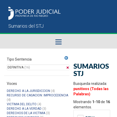
Fallos del STJ
Tipo Sentencia
SUMARIOS
DEFINITIVA
(16)
Sumarios del STJ
STJ
Voces
Manual del Usuario
Busqueda realizada:
punitivos (Todas las
DERECHO A LA JURISDICCION
(4)
Palabras)
RECURSO DE CASACION: IMPROCEDENCIA
(4)
Mostrando
1-10
de
16
VICTIMA DEL DELITO
(4)
elementos.
DERECHO A LA VERDAD
(3)
DERECHOS DE LA VICTIMA
(3)