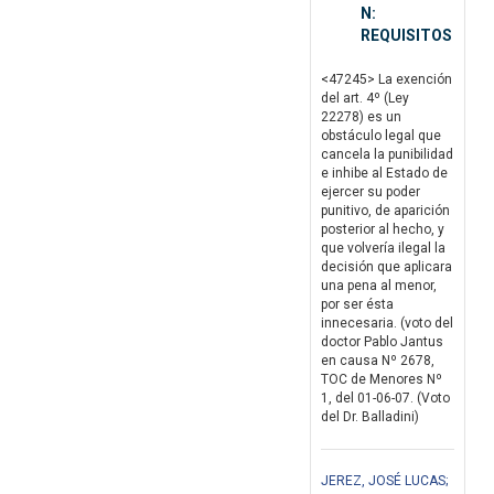
N:
REQUISITOS
<47245> La exención
del art. 4º (Ley
22278) es un
obstáculo legal que
cancela la punibilidad
e inhibe al Estado de
ejercer su poder
punitivo, de aparición
posterior al hecho, y
que volvería ilegal la
decisión que aplicara
una pena al menor,
por ser ésta
innecesaria. (voto del
doctor Pablo Jantus
en causa Nº 2678,
TOC de Menores Nº
1, del 01-06-07. (Voto
del Dr. Balladini)
JEREZ, JOSÉ LUCAS;