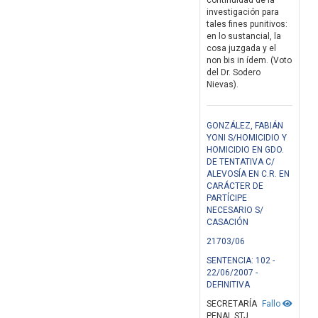
continuidad de la
investigación para
tales fines punitivos:
en lo sustancial, la
cosa juzgada y el
non bis in ídem. (Voto
del Dr. Sodero
Nievas).
GONZÁLEZ, FABIÁN
YONI S/HOMICIDIO Y
HOMICIDIO EN GDO.
DE TENTATIVA C/
ALEVOSÍA EN C.R. EN
CARÁCTER DE
PARTÍCIPE
NECESARIO S/
CASACIÓN
21703/06
SENTENCIA: 102 -
22/06/2007 -
DEFINITIVA
SECRETARÍA
Fallo
PENAL STJ