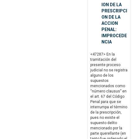
ION DE LA
PRESCRIPCI
ON DE LA
ACCION
PENAL:
IMPROCEDE
NCIA
<47287> En la
tramitación del
presente proceso
judicial no se registra
alguno de los
supuestos
mencionados como
“número clausus” en
el art. 67 del Código
Penal para que se
interrumpa el término
de la prescripción,
pues no existe el
supuesto delito
mencionado por la
parte querellante (en
tanto fue ordenado el