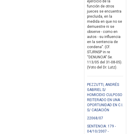
ejercicio de la
función de otros
jueces se encuentra
precluida, en la
medida en que no se
demuestre ni se
observe - como en
autos - su influencia
en la sentencia de
condena”. (Cf.
STJRNSP in re
“DENUNCIA” Se.
113/05 del 31-08-05).
(Voto del Dr. Lutz).
PEZZUTTI, ANDRÉS
GABRIEL S/
HOMICIDIO CULPOSO
REITERADO EN UNA
OPORTUNIDAD EN C.I.
S/ CASACIÓN
22068/07
SENTENCIA: 179 -
04/10/2007 -