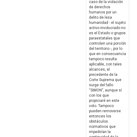
caso de la violación
de derechos
humanos por un
delito de lesa
humanidad - el sujeto
activo involucrado no
es el Estado o grupos
paraestatales que
controlen una porción
del territorio -, por lo
que en consecuencia
tampoco resulta
aplicable, con tales
alcances, el
precedente de la
Corte Suprema que
surge del fallo
“SIMON”, aunque sí
con los que
propiciaré en este
voto. Tampoco
pueden removerse
entonces los
obstáculos
normativos que
impedirían la