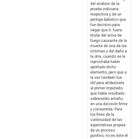
del análisis de la
prueba indiciaria
respectiva y de un
peritaje balístico que
fue decisivo para
negar que G. fuera
titular del arma de
fuego causante de la
muerte de una de las
víctimas y del daño a
la otra, cuando se le
reprochaba haber
aportado dicho
elemento, pero que a
la vez también fue
útil para atribuírsela
al primer imputado,
que había resultado
sobreseído antaño,
en una decisión firme
y consentida. Para
los fines de la
continuidad de las
expectativas propias
de un proceso
punitivo, no es éste el