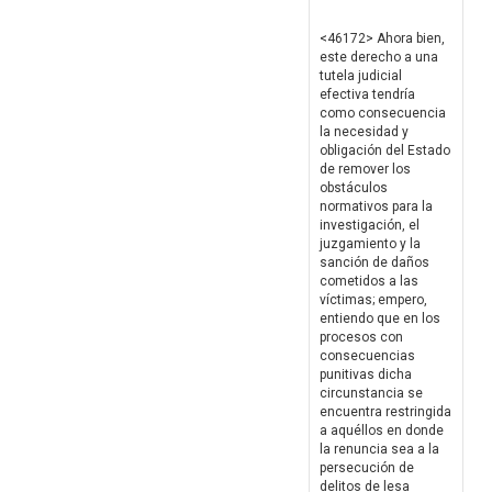
<46172> Ahora bien,
este derecho a una
tutela judicial
efectiva tendría
como consecuencia
la necesidad y
obligación del Estado
de remover los
obstáculos
normativos para la
investigación, el
juzgamiento y la
sanción de daños
cometidos a las
víctimas; empero,
entiendo que en los
procesos con
consecuencias
punitivas dicha
circunstancia se
encuentra restringida
a aquéllos en donde
la renuncia sea a la
persecución de
delitos de lesa