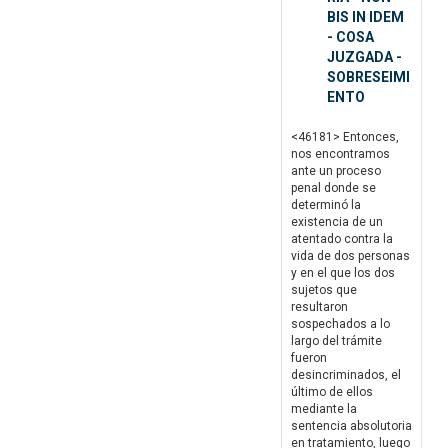
BIS IN IDEM
- COSA
JUZGADA -
SOBRESEIMI
ENTO
<46181> Entonces,
nos encontramos
ante un proceso
penal donde se
determinó la
existencia de un
atentado contra la
vida de dos personas
y en el que los dos
sujetos que
resultaron
sospechados a lo
largo del trámite
fueron
desincriminados, el
último de ellos
mediante la
sentencia absolutoria
en tratamiento, luego