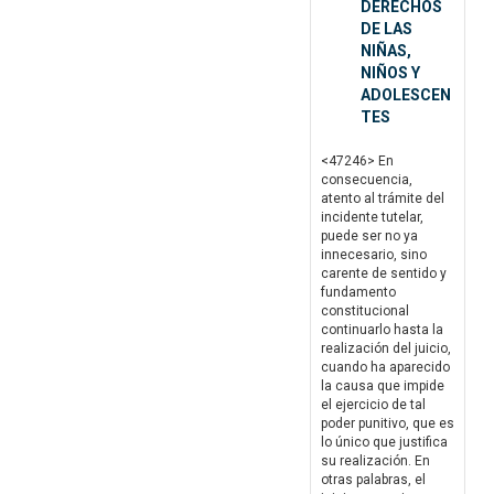
DERECHOS
DE LAS
NIÑAS,
NIÑOS Y
ADOLESCEN
TES
<47246> En
consecuencia,
atento al trámite del
incidente tutelar,
puede ser no ya
innecesario, sino
carente de sentido y
fundamento
constitucional
continuarlo hasta la
realización del juicio,
cuando ha aparecido
la causa que impide
el ejercicio de tal
poder punitivo, que es
lo único que justifica
su realización. En
otras palabras, el