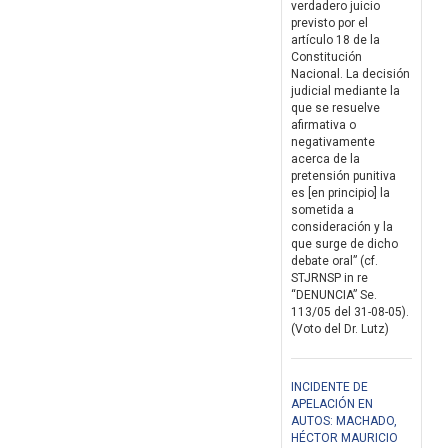
verdadero juicio
previsto por el
artículo 18 de la
Constitución
Nacional. La decisión
judicial mediante la
que se resuelve
afirmativa o
negativamente
acerca de la
pretensión punitiva
es [en principio] la
sometida a
consideración y la
que surge de dicho
debate oral” (cf.
STJRNSP in re
“DENUNCIA” Se.
113/05 del 31-08-05).
(Voto del Dr. Lutz)
INCIDENTE DE
APELACIÓN EN
AUTOS: MACHADO,
HÉCTOR MAURICIO