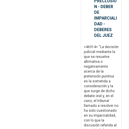
PRECLUSIO
N - DEBER
DE
IMPARCIALI
DAD -
DEBERES
DEL JUEZ
<46914> “La decisión
judicial mediante la
que se resuelve
afirmativa o
negativamente
acerca de la
pretensión punitiva
es la sometida a
consideración y la
que surge de dicho
debate oral y, en el
caso, el tribunal
llamado a resolver no
ha sido cuestionado
en su imparcialidad,
con lo que la
discusión referida al