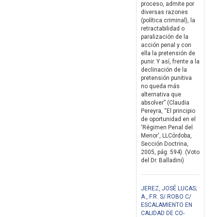
proceso, admite por
diversas razones
(política criminal), la
retractabilidad o
paralización de la
acción penal y con
ella la pretensión de
punir. Y así, frente a la
declinación de la
pretensión punitiva
no queda más
alternativa que
absolver” (Claudia
Pereyra, “El principio
de oportunidad en el
'Régimen Penal del
Menor', LLCórdoba,
Sección Doctrina,
2005, pág. 594). (Voto
del Dr. Balladini)
JEREZ, JOSÉ LUCAS;
A., F.R. S/ ROBO C/
ESCALAMIENTO EN
CALIDAD DE CO-