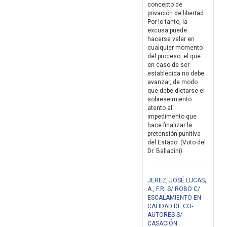
concepto de
privación de libertad.
Por lo tanto, la
excusa puede
hacerse valer en
cualquier momento
del proceso, el que
en caso de ser
establecida no debe
avanzar, de modo
que debe dictarse el
sobreseimiento
atento al
impedimento que
hace finalizar la
pretensión punitiva
del Estado. (Voto del
Dr. Balladini)
JEREZ, JOSÉ LUCAS;
A., F.R. S/ ROBO C/
ESCALAMIENTO EN
CALIDAD DE CO-
AUTORES S/
CASACIÓN