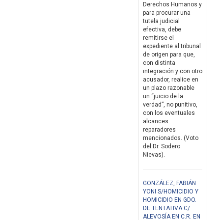
Derechos Humanos y
para procurar una
tutela judicial
efectiva, debe
remitirse el
expediente al tribunal
de origen para que,
con distinta
integración y con otro
acusador, realice en
un plazo razonable
un “juicio de la
verdad”, no punitivo,
con los eventuales
alcances
reparadores
mencionados. (Voto
del Dr. Sodero
Nievas).
GONZÁLEZ, FABIÁN
YONI S/HOMICIDIO Y
HOMICIDIO EN GDO.
DE TENTATIVA C/
ALEVOSÍA EN C.R. EN