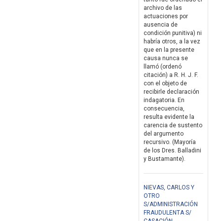
archivo de las
actuaciones por
ausencia de
condición punitiva) ni
habría otros, a la vez
que en la presente
causa nunca se
llamó (ordenó
citación) a R. H. J. F.
con el objeto de
recibirle declaración
indagatoria. En
consecuencia,
resulta evidente la
carencia de sustento
del argumento
recursivo. (Mayoría
de los Dres. Balladini
y Bustamante).
NIEVAS, CARLOS Y
OTRO
S/ADMINISTRACIÓN
FRAUDULENTA S/