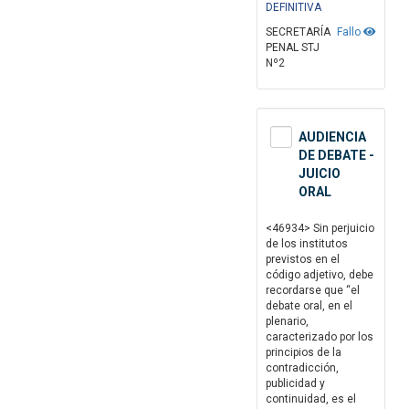
DEFINITIVA
SECRETARÍA
Fallo
PENAL STJ
Nº2
AUDIENCIA
DE DEBATE -
JUICIO
ORAL
<46934> Sin perjuicio
de los institutos
previstos en el
código adjetivo, debe
recordarse que “el
debate oral, en el
plenario,
caracterizado por los
principios de la
contradicción,
publicidad y
continuidad, es el