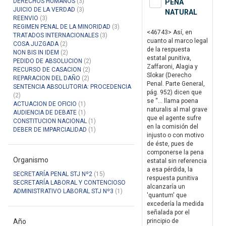
DERECHOS HUMANOS
(3)
PENA
JUICIO DE LA VERDAD
(3)
NATURAL
REENVIO
(3)
REGIMEN PENAL DE LA MINORIDAD
(3)
<46743> Así, en
TRATADOS INTERNACIONALES
(3)
cuanto al marco legal
COSA JUZGADA
(2)
de la respuesta
NON BIS IN IDEM
(2)
estatal punitiva,
PEDIDO DE ABSOLUCION
(2)
Zaffaroni, Alagia y
RECURSO DE CASACION
(2)
Slokar (Derecho
REPARACION DEL DAÑO
(2)
Penal. Parte General,
SENTENCIA ABSOLUTORIA: PROCEDENCIA
pág. 952) dicen que
(2)
se “... llama poena
ACTUACION DE OFICIO
(1)
naturalis al mal grave
AUDIENCIA DE DEBATE
(1)
que el agente sufre
CONSTITUCION NACIONAL
(1)
en la comisión del
DEBER DE IMPARCIALIDAD
(1)
injusto o con motivo
de éste, pues de
componerse la pena
Organismo
estatal sin referencia
a esa pérdida, la
SECRETARÍA PENAL STJ Nº2
(15)
respuesta punitiva
SECRETARÍA LABORAL Y CONTENCIOSO
alcanzaría un
ADMINISTRATIVO LABORAL STJ Nº3
(1)
'quantum' que
excedería la medida
señalada por el
Año
principio de