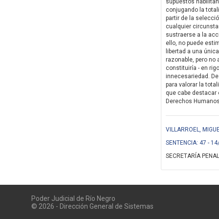
supuestos habilitant
conjugando la total
partir de la selecc
cualquier circunsta
sustraerse a la acc
ello, no puede esti
libertad a una únic
razonable, pero no 
constituiría - en r
innecesariedad. De 
para valorar la tot
que cabe destacar 
Derechos Humanos (D
VILLARROEL, MIGUE
SENTENCIA: 47 - 14
SECRETARÍA PENAL