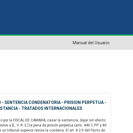
Manual del Usuario
 - SENTENCIA CONDENATORIA - PRISION PERPETUA -
INSTANCIA - TRATADOS INTERNACIONALES
o por la FISCAL DE CAMARA, casar la sentencia, dejar sin efecto
er a [L. V. R. E.] la pena de prisión perpetua (arts. 440 C.P.P. y 80
 un tribunal superior revise la condena. El art. 8.2.h del Pacto de