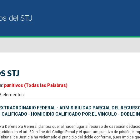
S STJ
a:
punitivos (Todas las Palabras)
2
elementos.
XTRAORDINARIO FEDERAL - ADMISIBILIDAD PARCIAL DEL RECURSO
 CALIFICADO - HOMICIDIO CALIFICADO POR EL VINCULO - DOBLE 
ra Defensora General plantea que, al hacer lugar al recurso de casación deducid
rídico en el art. 80 in fine del Código Penal y el quantum punitivo de prisión e impon
 Tribunal de Justicia ha violentado el principio del doble conforme, pues impide que