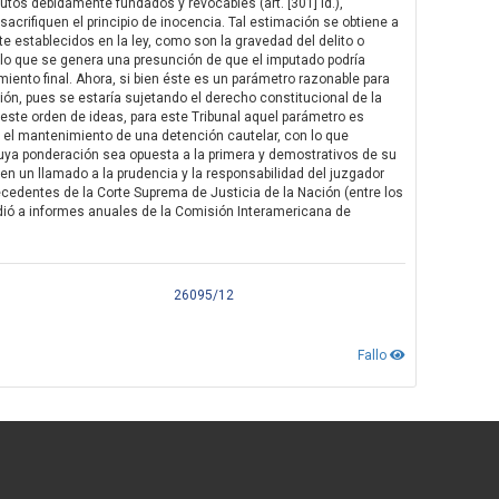
r autos debidamente fundados y revocables (art. [301] íd.),
acrifiquen el principio de inocencia. Tal estimación se obtiene a
e establecidos en la ley, como son la gravedad del delito o
 lo que se genera una presunción de que el imputado podría
miento final. Ahora, si bien éste es un parámetro razonable para
ción, pues se estaría sujetando el derecho constitucional de la
 este orden de ideas, para este Tribunal aquel parámetro es
o el mantenimiento de una detención cautelar, con lo que
, cuya ponderación sea opuesta a la primera y demostrativos de su
n un llamado a la prudencia y la responsabilidad del juzgador
ecedentes de la Corte Suprema de Justicia de la Nación (entre los
dió a informes anuales de la Comisión Interamericana de
26095/12
Fallo