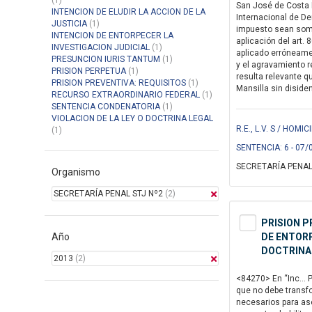
(1)
San José de Costa Ri
INTENCION DE ELUDIR LA ACCION DE LA
Internacional de De
JUSTICIA
(1)
impuesto sean somet
INTENCION DE ENTORPECER LA
aplicación del art. 
INVESTIGACION JUDICIAL
(1)
aplicado erróneament
PRESUNCION IURIS TANTUM
(1)
y el agravamiento r
PRISION PERPETUA
(1)
resulta relevante q
PRISION PREVENTIVA: REQUISITOS
(1)
Mansilla sin diside
RECURSO EXTRAORDINARIO FEDERAL
(1)
SENTENCIA CONDENATORIA
(1)
VIOLACION DE LA LEY O DOCTRINA LEGAL
R.E., L.V. S / HOMI
(1)
SENTENCIA: 6 - 07
SECRETARÍA PENAL
Organismo
SECRETARÍA PENAL STJ Nº2
(2)
PRISION P
Año
DE ENTORP
DOCTRINA
2013
(2)
<84270> En “Inc… PI
que no debe transfo
necesarios para ase