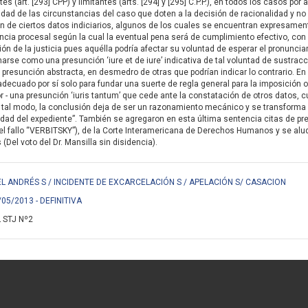
es (art. [293] CPP) y limitantes (arts. [294] y [295] C.P.P.), en todos los casos po
idad de las circunstancias del caso que doten a la decisión de racionalidad y no s
ión de ciertos datos indiciarios, algunos de los cuales se encuentran expresament
ncia procesal según la cual la eventual pena será de cumplimiento efectivo, con
ión de la justicia pues aquélla podría afectar su voluntad de esperar el pronuncia
marse como una presunción ‘iure et de iure’ indicativa de tal voluntad de sustrac
a presunción abstracta, en desmedro de otras que podrían indicar lo contrario. En
adecuado por sí solo para fundar una suerte de regla general para la imposición 
igor - una presunción ‘iuris tantum’ que cede ante la constatación de otros datos
tal modo, la conclusión deja de ser un razonamiento mecánico y se transforma e
alidad del expediente”. También se agregaron en esta última sentencia citas de pr
el fallo “VERBITSKY”), de la Corte Interamericana de Derechos Humanos y se alu
el voto del Dr. Mansilla sin disidencia).
L ANDRÉS S / INCIDENTE DE EXCARCELACIÓN S / APELACIÓN S/ CASACION
/05/2013 - DEFINITIVA
 STJ Nº2