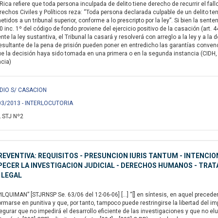
ca refiere que toda persona inculpada de delito tiene derecho de recurrir el fallo a
rechos Civiles y Políticos reza: “Toda persona declarada culpable de un delito te
idos a un tribunal superior, conforme a lo prescripto por la ley”. Si bien la sent
80 inc. 1º del código de fondo proviene del ejercicio positivo de la casación (art. 
e la ley sustantiva, el Tribunal la casará y resolverá con arreglo a la ley y a la 
esultante de la pena de prisión pueden poner en entredicho las garantías conve
ue la decisión haya sido tomada en una primera o en la segunda instancia (CIDH, 
ncia)
CIDIO S/ CASACION
/03/2013 - INTERLOCUTORIA
 STJ Nº2
REVENTIVA: REQUISITOS - PRESUNCION IURIS TANTUM - INTENCION
ECER LA INVESTIGACION JUDICIAL - DERECHOS HUMANOS - TRATA
 LEGAL
LQUIMAN” [STJRNSP Se. 63/06 del 12-06-06] […] “[] en síntesis, en aquel precede
rmarse en punitiva y que, por tanto, tampoco puede restringirse la libertad del im
gurar que no impedirá el desarrollo eficiente de las investigaciones y que no elud