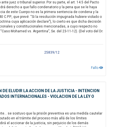
nte juez o tribunal superior. Por su parte, el art. 14.5 del Pacto
ndrá derecho a que fallo condenatorio y la pena que se le haya
encia de este Cuerpo no es la primera sentencia de condena y la
440 C.P.P., que prevé: “Si la resolución impugnada hubiere violado o
doctrina cuya aplicación declare”), lo cierto es que dicha decisión
ncionales y constitucionales mencionadas, a cuyo respecto no
“Caso Mohamed vs. Argentina”, Se. del 23-11-12). (Del voto del Dr.
25839/12
Fallo
 DE ELUDIR LA ACCION DE LA JUSTICIA - INTENCION
DOS INTERNACIONALES - VIOLACION DE LA LEY O
nte… se sostuvo que la prisión preventiva es una medida cautelar
putado en el trámite del proceso más allá de los límites
irá el accionar de la justicia, sin perjuicio de los demás