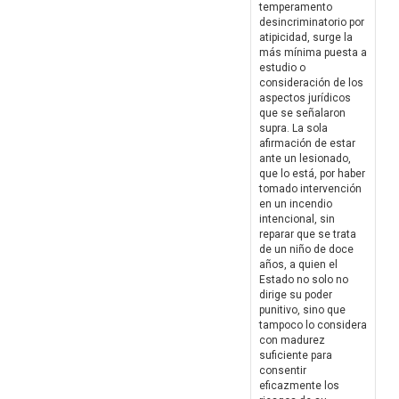
temperamento
desincriminatorio por
atipicidad, surge la
más mínima puesta a
estudio o
consideración de los
aspectos jurídicos
que se señalaron
supra. La sola
afirmación de estar
ante un lesionado,
que lo está, por haber
tomado intervención
en un incendio
intencional, sin
reparar que se trata
de un niño de doce
años, a quien el
Estado no solo no
dirige su poder
punitivo, sino que
tampoco lo considera
con madurez
suficiente para
consentir
eficazmente los