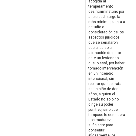
acogida al
temperamento
desincriminatorio por
atipicidad, surge la
más mínima puesta a
estudio o
consideración de los
aspectos jurídicos
que se señalaron
supra. La sola
afirmación de estar
ante un lesionado,
que lo está, por haber
tomado intervención
en un incendio
intencional, sin
reparar que se trata
de un niño de doce
años, a quien el
Estado no solo no
dirige su poder
punitivo, sino que
tampoco lo considera
con madurez
suficiente para
consentir
eficazmente los