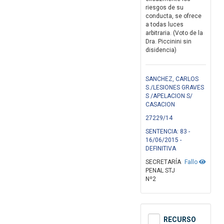
riesgos de su
conducta, se ofrece
a todas luces
arbitraria. (Voto de la
Dra. Piccinini sin
disidencia)
SANCHEZ, CARLOS
S./LESIONES GRAVES
S /APELACION S/
CASACION
27229/14
SENTENCIA: 83 -
16/06/2015 -
DEFINITIVA
SECRETARÍA
Fallo
PENAL STJ
Nº2
RECURSO