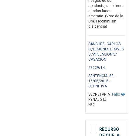
riesgos de su
conducta, se ofrece
a todas luces
arbitraria. (Voto de la
Dra. Piccinini sin
disidencia)
SANCHEZ, CARLOS
S./LESIONES GRAVES
S /APELACION S/
CASACION
27229/14
SENTENCIA: 83 -
16/06/2015 -
DEFINITIVA
SECRETARÍA
Fallo
PENAL STJ
Nº2
RECURSO
DE QUEJA: