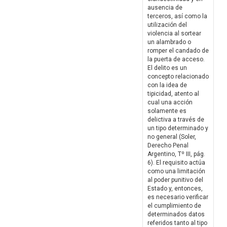
ausencia de
terceros, así como la
utilización del
violencia al sortear
un alambrado o
romper el candado de
la puerta de acceso.
El delito es un
concepto relacionado
con la idea de
tipicidad, atento al
cual una acción
solamente es
delictiva a través de
un tipo determinado y
no general (Soler,
Derecho Penal
Argentino, Tº III, pág.
6). El requisito actúa
como una limitación
al poder punitivo del
Estado y, entonces,
es necesario verificar
el cumplimiento de
determinados datos
referidos tanto al tipo