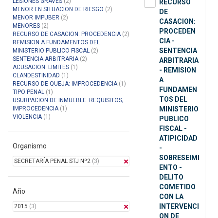
LESIONES GRAVES
(2)
RECURSO
MENOR EN SITUACION DE RIESGO
(2)
DE
MENOR IMPUBER
(2)
CASACION:
MENORES
(2)
PROCEDEN
RECURSO DE CASACION: PROCEDENCIA
(2)
CIA -
REMISION A FUNDAMENTOS DEL
SENTENCIA
MINISTERIO PUBLICO FISCAL
(2)
SENTENCIA ARBITRARIA
(2)
ARBITRARIA
ACUSACION: LIMITES
(1)
- REMISION
CLANDESTINIDAD
(1)
A
RECURSO DE QUEJA: IMPROCEDENCIA
(1)
FUNDAMEN
TIPO PENAL
(1)
TOS DEL
USURPACION DE INMUEBLE: REQUISITOS;
IMPROCEDENCIA
(1)
MINISTERIO
VIOLENCIA
(1)
PUBLICO
FISCAL -
ATIPICIDAD
Organismo
-
SOBRESEIMI
SECRETARÍA PENAL STJ Nº2
(3)
ENTO -
DELITO
COMETIDO
Año
CON LA
INTERVENCI
2015
(3)
ON DE