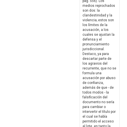
pág. 556). Los
medios reprochados
son dos: la
clandestinidad y la
violencia; estos son
los límites de la
acusación, a los
cuales se ajustan la
defensa y el
pronunciamiento
jurisdiccional.
Destaco, ya para
descartar parte de
los agravios del
recurrente, que no se
formula una
acusación por abuso
de confianza,
además de que - de
todos modos - la
falsificación del
documento no sería
para cambiar o
intervertir el título por
el cual se había
permitido el acceso
al lote, en tanto la