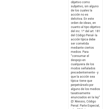
objetivo como
subjetivo, sin alguno
de los cuales la
acción no es
delictiva. En este
orden de ideas, en
cuanto al tipo objetivo
del inc. 1º del art. 181
del Código Penal- la
acción típica debe
ser cometida
mediante ciertos
medios. Para
“consumar el
despojo en
cualquiera de los
modos señalados
precedentemente - y
que la acción sea
típica- tiene que
perpetrárselo por
alguno de los medios
taxativamente
enunciados en la ley”
(D´Alessio, Código
Penal. Parte Especial,