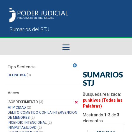
Fallos del STJ
Tipo Sentencia
SUMARIOS
DEFINITIVA
(3)
Sumarios del STJ
STJ
Voces
Manual del Usuario
Busqueda realizada:
punitivos (Todas las
SOBRESEIMIENTO
(3)
Palabras)
ATIPICIDAD
(2)
DELITO COMETIDO CON LA INTERVENCION
Mostrando
1-3
de
3
DE MENORES
(2)
elementos.
INCENDIO INTENCIONAL
(2)
INIMPUTABILIDAD
(2)