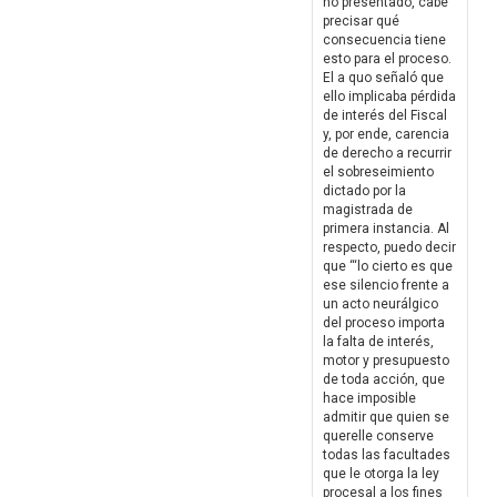
no presentado, cabe
precisar qué
consecuencia tiene
esto para el proceso.
El a quo señaló que
ello implicaba pérdida
de interés del Fiscal
y, por ende, carencia
de derecho a recurrir
el sobreseimiento
dictado por la
magistrada de
primera instancia. Al
respecto, puedo decir
que “‘lo cierto es que
ese silencio frente a
un acto neurálgico
del proceso importa
la falta de interés,
motor y presupuesto
de toda acción, que
hace imposible
admitir que quien se
querelle conserve
todas las facultades
que le otorga la ley
procesal a los fines