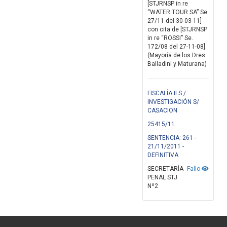
[STJRNSP in re
“WATER TOUR SA” Se.
27/11 del 30-03-11]
con cita de [STJRNSP
in re “ROSSI” Se.
172/08 del 27-11-08].
(Mayoría de los Dres.
Balladini y Maturana)
FISCALÍA II S /
INVESTIGACIÓN S/
CASACION
25415/11
SENTENCIA: 261 -
21/11/2011 -
DEFINITIVA
SECRETARÍA
Fallo
PENAL STJ
Nº2