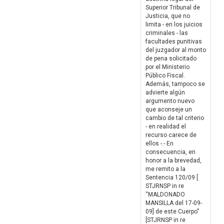
Superior Tribunal de
Justicia, que no
limita - en los juicios
criminales - las
facultades punitivas
del juzgador al monto
de pena solicitado
por el Ministerio
Público Fiscal.
Además, tampoco se
advierte algún
argumento nuevo
que aconseje un
cambio de tal criterio
- en realidad el
recurso carece de
ellos -.- En
consecuencia, en
honor a la brevedad,
me remito a la
Sentencia 120/09 [
STJRNSP in re
“MALDONADO
MANSILLA del 17-09-
09] de este Cuerpo”
[STJRNSP in re