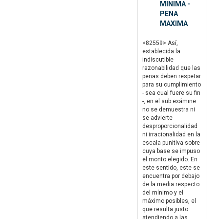
MINIMA -
PENA
MAXIMA
<82559> Así,
establecida la
indiscutible
razonabilidad que las
penas deben respetar
para su cumplimiento
- sea cual fuere su fin
-, en el sub exámine
no se demuestra ni
se advierte
desproporcionalidad
ni irracionalidad en la
escala punitiva sobre
cuya base se impuso
el monto elegido. En
este sentido, este se
encuentra por debajo
de la media respecto
del mínimo y el
máximo posibles, el
que resulta justo
atendiendo a las