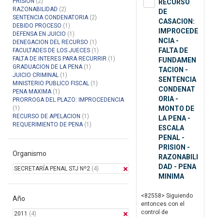
PRISION
(2)
RECURSO
RAZONABILIDAD
(2)
DE
SENTENCIA CONDENATORIA
(2)
CASACION:
DEBIDO PROCESO
(1)
IMPROCEDE
DEFENSA EN JUICIO
(1)
NCIA -
DENEGACION DEL RECURSO
(1)
FALTA DE
FACULTADES DE LOS JUECES
(1)
FALTA DE INTERES PARA RECURRIR
(1)
FUNDAMEN
GRADUACION DE LA PENA
(1)
TACION -
JUICIO CRIMINAL
(1)
SENTENCIA
MINISTERIO PUBLICO FISCAL
(1)
CONDENAT
PENA MAXIMA
(1)
ORIA -
PRORROGA DEL PLAZO: IMPROCEDENCIA
(1)
MONTO DE
RECURSO DE APELACION
(1)
LA PENA -
REQUERIMIENTO DE PENA
(1)
ESCALA
PENAL -
PRISION -
Organismo
RAZONABILI
DAD - PENA
SECRETARÍA PENAL STJ Nº2
(4)
MINIMA
<82558> Siguiendo
Año
entonces con el
control de
2011
(4)