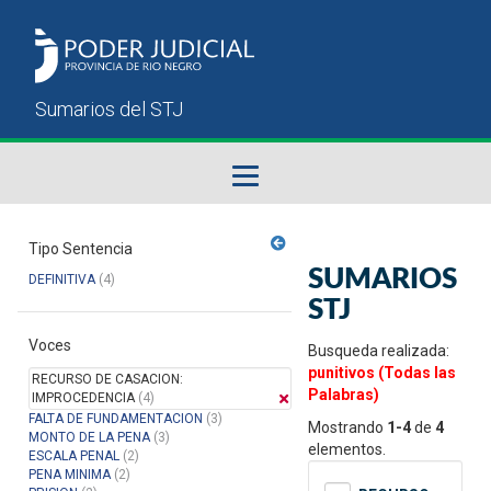
Fallos del STJ
Tipo Sentencia
SUMARIOS
DEFINITIVA
(4)
Sumarios del STJ
STJ
Voces
Manual del Usuario
Busqueda realizada:
punitivos (Todas las
RECURSO DE CASACION:
Palabras)
IMPROCEDENCIA
(4)
FALTA DE FUNDAMENTACION
(3)
Mostrando
1-4
de
4
MONTO DE LA PENA
(3)
elementos.
ESCALA PENAL
(2)
PENA MINIMA
(2)