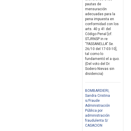
pautas de
mensuración
adecuadas para la
pena impuesta en
conformidad con los
arts. 40 y 41 del
Código Penal [cf.
STJRNSP in re
“FASSANELLA” Se.
26/10 del 17-03-10],
tal como lo
fundamentó el a quo.
(Del voto del Dr.
Sodero Nievas sin
disidencia)
BOMBARDIERI,
Sandra Cristina
s/Fraude
Administración
Pública por
administración
fraudulenta S/
CASACION