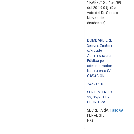
“IBAÑEZ” Se. 150/09
del 20-10-09]. (Del
voto del Dr. Sodero
Nievas sin
disidencia)
BOMBARDIERI,
Sandra Cristina
s/Fraude
Administración
Pública por
administración
fraudulenta S/
CASACION
24721/10
SENTENCIA: 89 -
23/06/2011 -
DEFINITIVA
SECRETARÍA
Fallo
PENAL STJ
Nº2