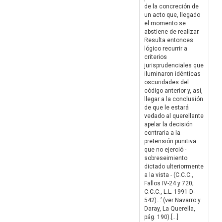
de la concreción de
un acto que, llegado
el momento se
abstiene de realizar.
Resulta entonces
lógico recurrir a
criterios
jurisprudenciales que
iluminaron idénticas
oscuridades del
código anterior y, así,
llegar a la conclusión
de que le estará
vedado al querellante
apelar la decisión
contraria a la
pretensión punitiva
que no ejerció -
sobreseimiento
dictado ulteriormente
a la vista - (C.C.C.,
Fallos IV-24 y 720;
C.C.C., L.L. 1991-D-
542)…’ (ver Navarro y
Daray, La Querella,
pág. 190).[…]