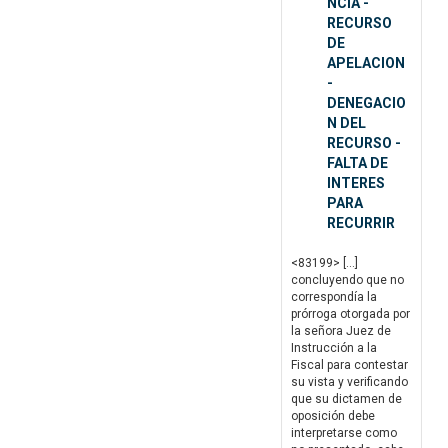
NCIA -
RECURSO
DE
APELACION
-
DENEGACIO
N DEL
RECURSO -
FALTA DE
INTERES
PARA
RECURRIR
<83199> […]
concluyendo que no
correspondía la
prórroga otorgada por
la señora Juez de
Instrucción a la
Fiscal para contestar
su vista y verificando
que su dictamen de
oposición debe
interpretarse como