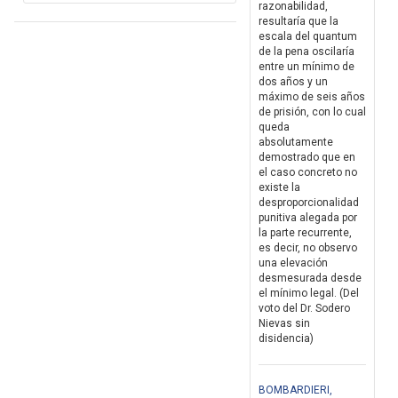
razonabilidad,
resultaría que la
escala del quantum
de la pena oscilaría
entre un mínimo de
dos años y un
máximo de seis años
de prisión, con lo cual
queda
absolutamente
demostrado que en
el caso concreto no
existe la
desproporcionalidad
punitiva alegada por
la parte recurrente,
es decir, no observo
una elevación
desmesurada desde
el mínimo legal. (Del
voto del Dr. Sodero
Nievas sin
disidencia)
BOMBARDIERI,