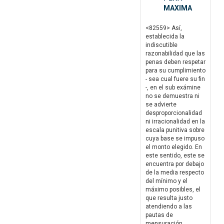
MAXIMA
<82559> Así,
establecida la
indiscutible
razonabilidad que las
penas deben respetar
para su cumplimiento
- sea cual fuere su fin
-, en el sub exámine
no se demuestra ni
se advierte
desproporcionalidad
ni irracionalidad en la
escala punitiva sobre
cuya base se impuso
el monto elegido. En
este sentido, este se
encuentra por debajo
de la media respecto
del mínimo y el
máximo posibles, el
que resulta justo
atendiendo a las
pautas de
mensuración