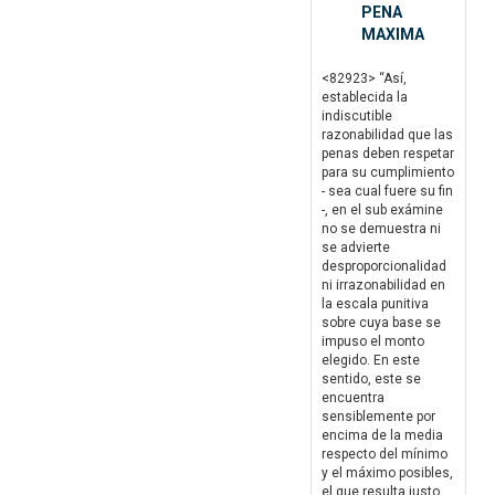
PENA
MAXIMA
<82923> “Así,
establecida la
indiscutible
razonabilidad que las
penas deben respetar
para su cumplimiento
- sea cual fuere su fin
-, en el sub exámine
no se demuestra ni
se advierte
desproporcionalidad
ni irrazonabilidad en
la escala punitiva
sobre cuya base se
impuso el monto
elegido. En este
sentido, este se
encuentra
sensiblemente por
encima de la media
respecto del mínimo
y el máximo posibles,
el que resulta justo