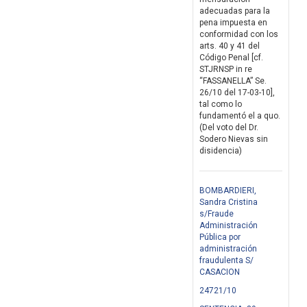
adecuadas para la
pena impuesta en
conformidad con los
arts. 40 y 41 del
Código Penal [cf.
STJRNSP in re
“FASSANELLA” Se.
26/10 del 17-03-10],
tal como lo
fundamentó el a quo.
(Del voto del Dr.
Sodero Nievas sin
disidencia)
BOMBARDIERI,
Sandra Cristina
s/Fraude
Administración
Pública por
administración
fraudulenta S/
CASACION
24721/10