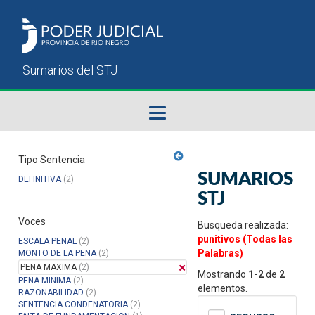
Fallos del STJ
Tipo Sentencia
SUMARIOS
DEFINITIVA
(2)
Sumarios del STJ
STJ
Voces
Manual del Usuario
Busqueda realizada:
punitivos (Todas las
ESCALA PENAL
(2)
Palabras)
MONTO DE LA PENA
(2)
PENA MAXIMA
(2)
Mostrando
1-2
de
2
PENA MINIMA
(2)
elementos.
RAZONABILIDAD
(2)
SENTENCIA CONDENATORIA
(2)