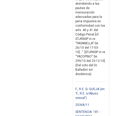
atendiendo a las
pautas de
mensuración
adecuadas para la
pena impuesta en
conformidad con los
arts. 40 y 41 del
Código Penal [cf.
STJRNSP in re
“FASANELLA” Se.
26/10 del 17-03-
10]...”. [STJRNSP in re
“YACOPINO” Se.
299/10 del 23-12-10].
(Del voto del Dr.
Balladini sin
disidencia)
F., R.E. S/ QUEJA (en:
'F., R.E. s/Abuso
sexual')
25368/11
SENTENCIA: 181 -