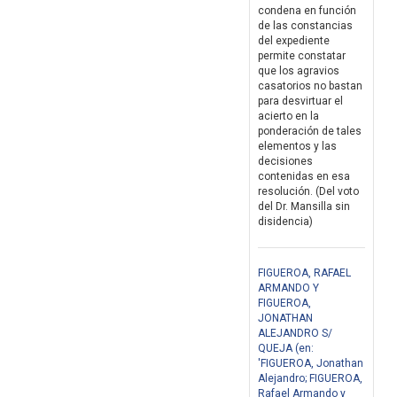
condena en función
de las constancias
del expediente
permite constatar
que los agravios
casatorios no bastan
para desvirtuar el
acierto en la
ponderación de tales
elementos y las
decisiones
contenidas en esa
resolución. (Del voto
del Dr. Mansilla sin
disidencia)
FIGUEROA, RAFAEL
ARMANDO Y
FIGUEROA,
JONATHAN
ALEJANDRO S/
QUEJA (en:
'FIGUEROA, Jonathan
Alejandro; FIGUEROA,
Rafael Armando y