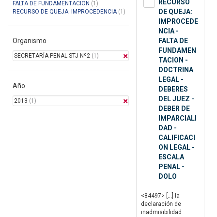
RECURSO
FALTA DE FUNDAMENTACION
(1)
DE QUEJA:
RECURSO DE QUEJA: IMPROCEDENCIA
(1)
IMPROCEDE
NCIA -
Organismo
FALTA DE
FUNDAMEN
SECRETARÍA PENAL STJ Nº2
(1)
TACION -
DOCTRINA
LEGAL -
Año
DEBERES
DEL JUEZ -
2013
(1)
DEBER DE
IMPARCIALI
DAD -
CALIFICACI
ON LEGAL -
ESCALA
PENAL -
DOLO
<84497> […] la
declaración de
inadmisibilidad