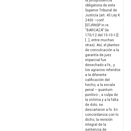
la jurisprudencia
obligatoria de este
Superior Tribunal de
Justicia (art. 43 Ley K
2430 –conf.
[STJRNSP in re
“BARCAZA” Se.
170/12 del 15-10-12]
[…], entre muchas
otras). Así, el planteo
de conculcación a la
garantía de juez
imparcial fue
desechado a fs., y
los agravios referidos
a la diferente
calificación del
hecho, a la escala
penal – quantum
punitivo -, a culpa de
la víctima y a la falta
de dolo, se
descartaron a fs. En
concordancia con lo
dicho, la revisión
integral de la
sentencia de