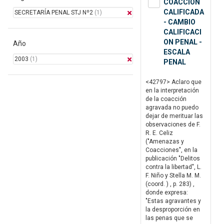
COACCION
CALIFICADA
SECRETARÍA PENAL STJ Nº2
(1)
- CAMBIO
CALIFICACI
ON PENAL -
Año
ESCALA
2003
(1)
PENAL
<42797> Aclaro que
en la interpretación
de la coacción
agravada no puedo
dejar de merituar las
observaciones de F.
R. E. Celiz
("Amenazas y
Coacciones", en la
publicación "Delitos
contra la libertad", L.
F. Niño y Stella M. M.
(coord. ) , p. 283) ,
donde expresa:
"Estas agravantes y
la desproporción en
las penas que se