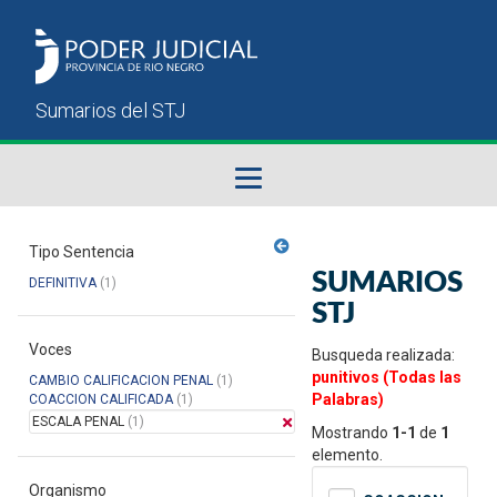
Fallos del STJ
Tipo Sentencia
SUMARIOS
DEFINITIVA
(1)
Sumarios del STJ
STJ
Voces
Manual del Usuario
Busqueda realizada:
punitivos (Todas las
CAMBIO CALIFICACION PENAL
(1)
Palabras)
COACCION CALIFICADA
(1)
ESCALA PENAL
(1)
Mostrando
1-1
de
1
elemento.
Organismo