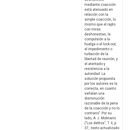
mediante coacción
está atenuado en
relación con la
simple coacción, lo
mismo que el rapto
con miras
deshonestas, la
compulsión a la
huelga o el lock-out,
el impedimento o
turbación de la
libertad de reunión, y
el atentado y
resistencia a la
autoridad. La
solución propuesta
por los autores es la
correcta, en cuanto
señalan una
disminución
razonable de la pena
de la coacción y no lo
contrario". Por su
lado, A. J. Molinario
("Los delitos", T. II, p.
37, -texto actualizado