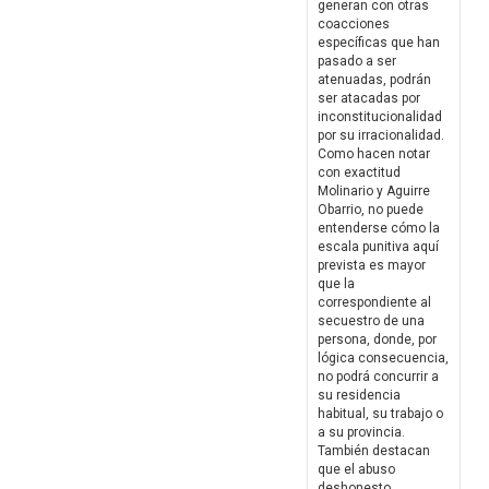
generan con otras
coacciones
específicas que han
pasado a ser
atenuadas, podrán
ser atacadas por
inconstitucionalidad
por su irracionalidad.
Como hacen notar
con exactitud
Molinario y Aguirre
Obarrio, no puede
entenderse cómo la
escala punitiva aquí
prevista es mayor
que la
correspondiente al
secuestro de una
persona, donde, por
lógica consecuencia,
no podrá concurrir a
su residencia
habitual, su trabajo o
a su provincia.
También destacan
que el abuso
deshonesto