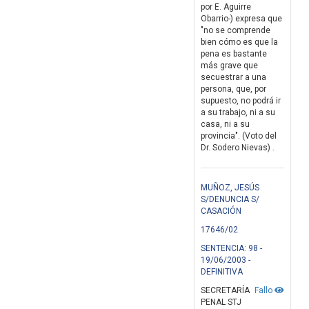
por E. Aguirre
Obarrio-) expresa que
"no se comprende
bien cómo es que la
pena es bastante
más grave que
secuestrar a una
persona, que, por
supuesto, no podrá ir
a su trabajo, ni a su
casa, ni a su
provincia". (Voto del
Dr. Sodero Nievas) .
MUÑOZ, JESÚS
S/DENUNCIA S/
CASACIÓN
17646/02
SENTENCIA: 98 -
19/06/2003 -
DEFINITIVA
SECRETARÍA
Fallo
PENAL STJ