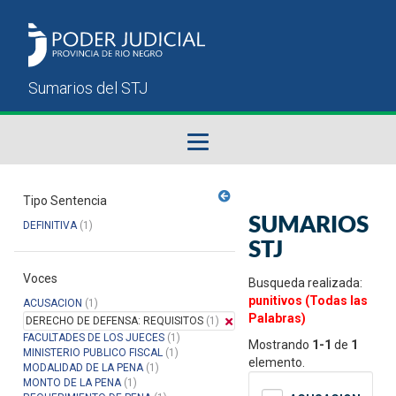
Fallos del STJ
Tipo Sentencia
SUMARIOS
DEFINITIVA
(1)
Sumarios del STJ
STJ
Voces
Manual del Usuario
Busqueda realizada:
punitivos (Todas las
ACUSACION
(1)
Palabras)
DERECHO DE DEFENSA: REQUISITOS
(1)
FACULTADES DE LOS JUECES
(1)
Mostrando
1-1
de
1
MINISTERIO PUBLICO FISCAL
(1)
elemento.
MODALIDAD DE LA PENA
(1)
MONTO DE LA PENA
(1)