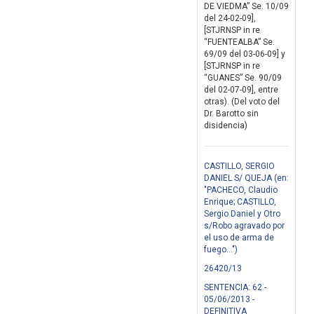
DE VIEDMA” Se. 10/09
del 24-02-09],
[STJRNSP in re
“FUENTEALBA” Se.
69/09 del 03-06-09] y
[STJRNSP in re
“GUANES” Se. 90/09
del 02-07-09], entre
otras). (Del voto del
Dr. Barotto sin
disidencia)
CASTILLO, SERGIO
DANIEL S/ QUEJA (en:
"PACHECO, Claudio
Enrique; CASTILLO,
Sergio Daniel y Otro
s/Robo agravado por
el uso de arma de
fuego...")
26420/13
SENTENCIA: 62 -
05/06/2013 -
DEFINITIVA