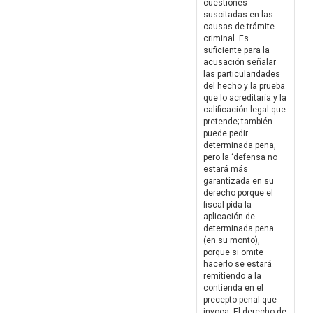
cuestiones
suscitadas en las
causas de trámite
criminal. Es
suficiente para la
acusación señalar
las particularidades
del hecho y la prueba
que lo acreditaría y la
calificación legal que
pretende; también
puede pedir
determinada pena,
pero la ‘defensa no
estará más
garantizada en su
derecho porque el
fiscal pida la
aplicación de
determinada pena
(en su monto),
porque si omite
hacerlo se estará
remitiendo a la
contienda en el
precepto penal que
invoca. El derecho de