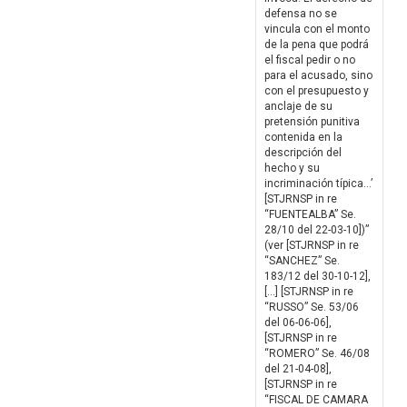
defensa no se
vincula con el monto
de la pena que podrá
el fiscal pedir o no
para el acusado, sino
con el presupuesto y
anclaje de su
pretensión punitiva
contenida en la
descripción del
hecho y su
incriminación típica…’
[STJRNSP in re
“FUENTEALBA” Se.
28/10 del 22-03-10])”
(ver [STJRNSP in re
“SANCHEZ” Se.
183/12 del 30-10-12],
[…] [STJRNSP in re
“RUSSO” Se. 53/06
del 06-06-06],
[STJRNSP in re
“ROMERO” Se. 46/08
del 21-04-08],
[STJRNSP in re
“FISCAL DE CAMARA