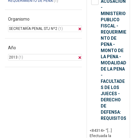
REQUERIMIENTO DE PENA
(1)
ACUSACION
-
MINISTERIO
Organismo
PUBLICO
FISCAL -
SECRETARÍA PENAL STJ Nº2
(1)
REQUERIMIE
NTO DE
PENA -
Año
MONTO DE
LA PENA -
2013
(1)
MODALIDAD
DE LA PENA
-
FACULTADE
S DE LOS
JUECES -
DERECHO
DE
DEFENSA:
REQUISITOS
<84314> “[…]
Efectuada la