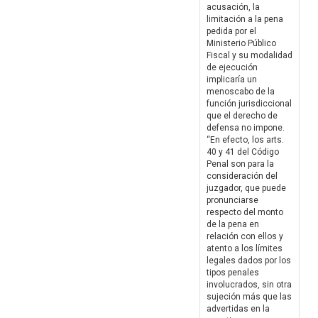
acusación, la
limitación a la pena
pedida por el
Ministerio Público
Fiscal y su modalidad
de ejecución
implicaría un
menoscabo de la
función jurisdiccional
que el derecho de
defensa no impone.
“En efecto, los arts.
40 y 41 del Código
Penal son para la
consideración del
juzgador, que puede
pronunciarse
respecto del monto
de la pena en
relación con ellos y
atento a los límites
legales dados por los
tipos penales
involucrados, sin otra
sujeción más que las
advertidas en la