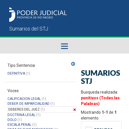
Fallos del STJ
Tipo Sentencia
SUMARIOS
DEFINITIVA
(1)
Sumarios del STJ
STJ
Voces
Manual del Usuario
Busqueda realizada:
punitivos (Todas las
CALIFICACION LEGAL
(1)
Palabras)
DEBER DE IMPARCIALIDAD
(1)
DEBERES DEL JUEZ
(1)
Mostrando
1-1
de
1
DOCTRINA LEGAL
(1)
elemento.
DOLO
(1)
ESCALA PENAL
(1)