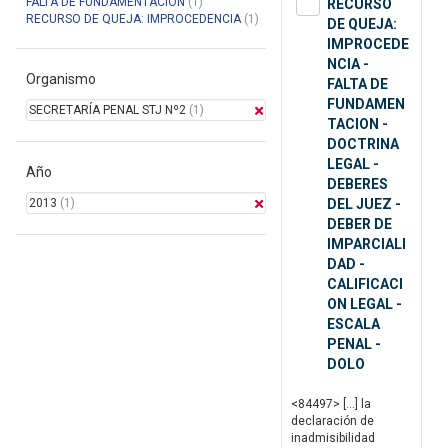
FALTA DE FUNDAMENTACION
(1)
RECURSO
RECURSO DE QUEJA: IMPROCEDENCIA
(1)
DE QUEJA:
IMPROCEDE
NCIA -
Organismo
FALTA DE
FUNDAMEN
SECRETARÍA PENAL STJ Nº2
(1)
TACION -
DOCTRINA
LEGAL -
Año
DEBERES
2013
(1)
DEL JUEZ -
DEBER DE
IMPARCIALI
DAD -
CALIFICACI
ON LEGAL -
ESCALA
PENAL -
DOLO
<84497> […] la
declaración de
inadmisibilidad