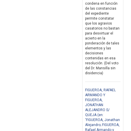
condena en función
de las constancias
del expediente
permite constatar
que los agravios
casatorios no bastan
para desvirtuar el
acierto en la
ponderación de tales
elementos y las
decisiones
contenidas en esa
resolución. (Del voto
del Dr. Mansilla sin
disidencia)
FIGUEROA, RAFAEL
ARMANDO Y
FIGUEROA,
JONATHAN
ALEJANDRO S/
QUEJA (en:
'FIGUEROA, Jonathan
Alejandro; FIGUEROA,
Rafael Armando y