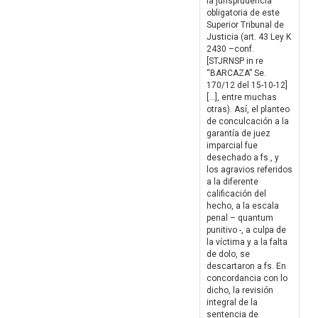
la jurisprudencia
obligatoria de este
Superior Tribunal de
Justicia (art. 43 Ley K
2430 –conf.
[STJRNSP in re
“BARCAZA” Se.
170/12 del 15-10-12]
[…], entre muchas
otras). Así, el planteo
de conculcación a la
garantía de juez
imparcial fue
desechado a fs., y
los agravios referidos
a la diferente
calificación del
hecho, a la escala
penal – quantum
punitivo -, a culpa de
la víctima y a la falta
de dolo, se
descartaron a fs. En
concordancia con lo
dicho, la revisión
integral de la
sentencia de