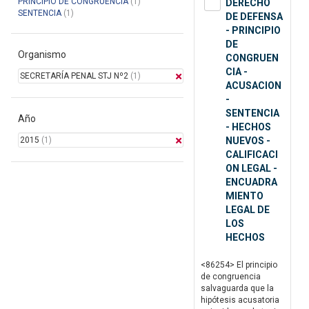
PRINCIPIO DE CONGRUENCIA
(1)
DERECHO
SENTENCIA
(1)
DE DEFENSA
- PRINCIPIO
DE
Organismo
CONGRUEN
CIA -
SECRETARÍA PENAL STJ Nº2
(1)
ACUSACION
-
SENTENCIA
Año
- HECHOS
2015
(1)
NUEVOS -
CALIFICACI
ON LEGAL -
ENCUADRA
MIENTO
LEGAL DE
LOS
HECHOS
<86254> El principio
de congruencia
salvaguarda que la
hipótesis acusatoria