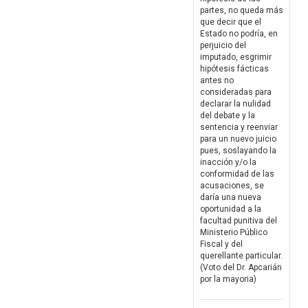
partes, no queda más
que decir que el
Estado no podría, en
perjuicio del
imputado, esgrimir
hipótesis fácticas
antes no
consideradas para
declarar la nulidad
del debate y la
sentencia y reenviar
para un nuevo juicio
pues, soslayando la
inacción y/o la
conformidad de las
acusaciones, se
daría una nueva
oportunidad a la
facultad punitiva del
Ministerio Público
Fiscal y del
querellante particular.
(Voto del Dr. Apcarián
por la mayoria)