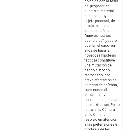
coincida con la tesis
del juzgador en
cuanto al material
que constituye el
objeto procesal, de
modo tal que la
incorporación de
“nuevos hechos
esenciales” (puesto
que -en el caso- en
ellos se basa la
novedosa hipótesis
fáctica) constituye
una mutación del
hecho histórico
reprochado, con
grave afectación del
derecho de defensa,
pues nunca el
imputado tuvo
oportunidad de rebatir
esos extremos. Por lo
tanto, si la Cámara
en lo Criminal
resolvió en atención
a las pretensiones e
hipótesis de las