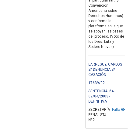
al particular (art. 8º
Convención
Americana sobre
Derechos Humanos)
y conforma la
plataforma en la que
se apoyan las bases
del proceso. (Voto de
los Dres. Lutz y
Sodero Nievas) .
LARREGUY, CARLOS
S/ DENUNCIA S/
CASACIÓN
17639/02
SENTENCIA: 64 -
09/04/2003 -
DEFINITIVA
SECRETARÍA
Fallo
PENAL STJ
Nº2