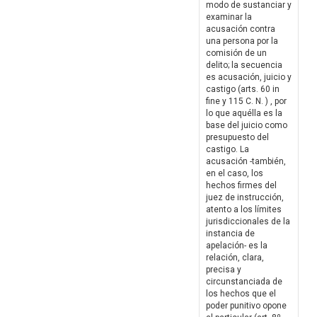
modo de sustanciar y
examinar la
acusación contra
una persona por la
comisión de un
delito; la secuencia
es acusación, juicio y
castigo (arts. 60 in
fine y 115 C. N. ) , por
lo que aquélla es la
base del juicio como
presupuesto del
castigo. La
acusación -también,
en el caso, los
hechos firmes del
juez de instrucción,
atento a los límites
jurisdiccionales de la
instancia de
apelación- es la
relación, clara,
precisa y
circunstanciada de
los hechos que el
poder punitivo opone