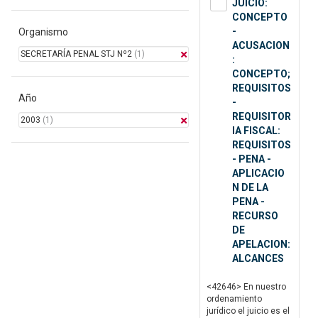
JUICIO:
CONCEPTO
-
Organismo
ACUSACION
SECRETARÍA PENAL STJ Nº2
(1)
:
CONCEPTO;
REQUISITOS
Año
-
REQUISITOR
2003
(1)
IA FISCAL:
REQUISITOS
- PENA -
APLICACIO
N DE LA
PENA -
RECURSO
DE
APELACION:
ALCANCES
<42646> En nuestro
ordenamiento
jurídico el juicio es el