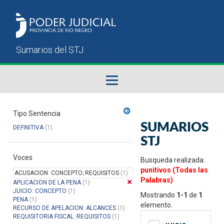
Fallos del STJ
Tipo Sentencia
SUMARIOS
DEFINITIVA
(1)
Sumarios del STJ
STJ
Voces
Manual del Usuario
Busqueda realizada:
punitivos (Todas las
ACUSACION: CONCEPTO; REQUISITOS
(1)
Palabras)
APLICACION DE LA PENA
(1)
JUICIO: CONCEPTO
(1)
Mostrando
1-1
de
1
PENA
(1)
elemento.
RECURSO DE APELACION: ALCANCES
(1)
REQUISITORIA FISCAL: REQUISITOS
(1)