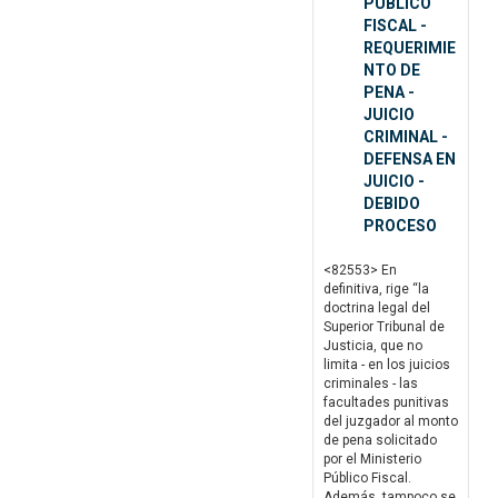
PUBLICO
FISCAL -
REQUERIMIE
NTO DE
PENA -
JUICIO
CRIMINAL -
DEFENSA EN
JUICIO -
DEBIDO
PROCESO
<82553> En
definitiva, rige “la
doctrina legal del
Superior Tribunal de
Justicia, que no
limita - en los juicios
criminales - las
facultades punitivas
del juzgador al monto
de pena solicitado
por el Ministerio
Público Fiscal.
Además, tampoco se