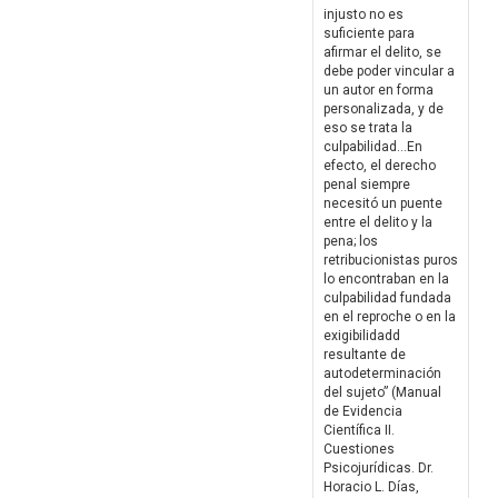
injusto no es
suficiente para
afirmar el delito, se
debe poder vincular a
un autor en forma
personalizada, y de
eso se trata la
culpabilidad...En
efecto, el derecho
penal siempre
necesitó un puente
entre el delito y la
pena; los
retribucionistas puros
lo encontraban en la
culpabilidad fundada
en el reproche o en la
exigibilidadd
resultante de
autodeterminación
del sujeto” (Manual
de Evidencia
Científica II.
Cuestiones
Psicojurídicas. Dr.
Horacio L. Días,