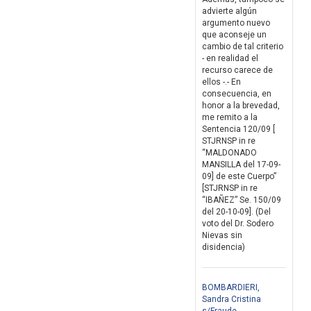
advierte algún
argumento nuevo
que aconseje un
cambio de tal criterio
- en realidad el
recurso carece de
ellos -.- En
consecuencia, en
honor a la brevedad,
me remito a la
Sentencia 120/09 [
STJRNSP in re
“MALDONADO
MANSILLA del 17-09-
09] de este Cuerpo”
[STJRNSP in re
“IBAÑEZ” Se. 150/09
del 20-10-09]. (Del
voto del Dr. Sodero
Nievas sin
disidencia)
BOMBARDIERI,
Sandra Cristina