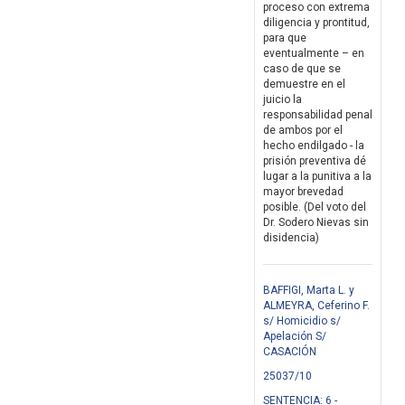
proceso con extrema
diligencia y prontitud,
para que
eventualmente – en
caso de que se
demuestre en el
juicio la
responsabilidad penal
de ambos por el
hecho endilgado - la
prisión preventiva dé
lugar a la punitiva a la
mayor brevedad
posible. (Del voto del
Dr. Sodero Nievas sin
disidencia)
BAFFIGI, Marta L. y
ALMEYRA, Ceferino F.
s/ Homicidio s/
Apelación S/
CASACIÓN
25037/10
SENTENCIA: 6 -