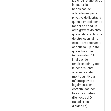
las circunstancias de
la causa, la
necesidad de
aplicarle una pena
privativa de libertad a
quien cometió siendo
menor de edad un
acto grave y violento
que acabó con la vida
de otro joven, al no
existir otra respuesta
adecuada – puesto
que el tratamiento
tuitivo no logró la
finalidad de
rehabilitación - y con
la consecuente
adecuación del
monto punitivo al
mínimo previsto
legalmente, en
conformidad con
tales parámetros.
(Del voto del Dr.
Balladini sin
disidencia).