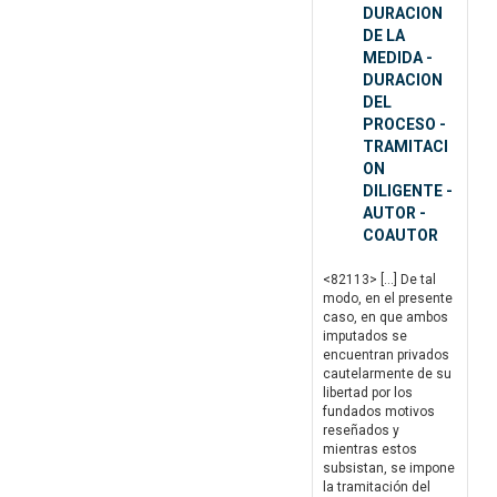
DURACION
DE LA
MEDIDA -
DURACION
DEL
PROCESO -
TRAMITACI
ON
DILIGENTE -
AUTOR -
COAUTOR
<82113> […] De tal
modo, en el presente
caso, en que ambos
imputados se
encuentran privados
cautelarmente de su
libertad por los
fundados motivos
reseñados y
mientras estos
subsistan, se impone
la tramitación del