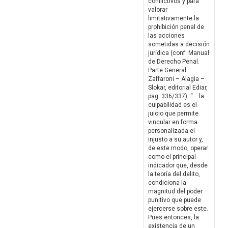
conflictivos y para
valorar
limitativamente la
prohibición penal de
las acciones
sometidas a decisión
jurídica (conf. Manual
de Derecho Penal.
Parte General.
Zaffaroni – Alagia –
Slokar, editorial Ediar,
pag. 336/337). “… la
culpabilidad es el
juicio que permite
vincular en forma
personalizada el
injusto a su autor y,
de este modo, operar
como el principal
indicador que, desde
la teoría del delito,
condiciona la
magnitud del poder
punitivo que puede
ejercerse sobre este.
Pues entonces, la
existencia de un