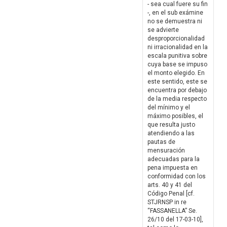
- sea cual fuere su fin
-, en el sub exámine
no se demuestra ni
se advierte
desproporcionalidad
ni irracionalidad en la
escala punitiva sobre
cuya base se impuso
el monto elegido. En
este sentido, este se
encuentra por debajo
de la media respecto
del mínimo y el
máximo posibles, el
que resulta justo
atendiendo a las
pautas de
mensuración
adecuadas para la
pena impuesta en
conformidad con los
arts. 40 y 41 del
Código Penal [cf.
STJRNSP in re
“FASSANELLA” Se.
26/10 del 17-03-10],