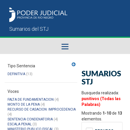
Fallos del STJ
Tipo Sentencia
SUMARIOS
DEFINITIVA
(13)
Sumarios del STJ
STJ
Voces
Manual del Usuario
Busqueda realizada:
punitivos (Todas las
FALTA DE FUNDAMENTACION
(4)
Palabras)
MONTO DE LA PENA
(4)
RECURSO DE CASACION: IMPROCEDENCIA
Mostrando
1-10
de
13
(4)
elementos.
SENTENCIA CONDENATORIA
(4)
ESCALA PENAL
(3)
MINISTERIO PUBLICO FISCAL
(3)