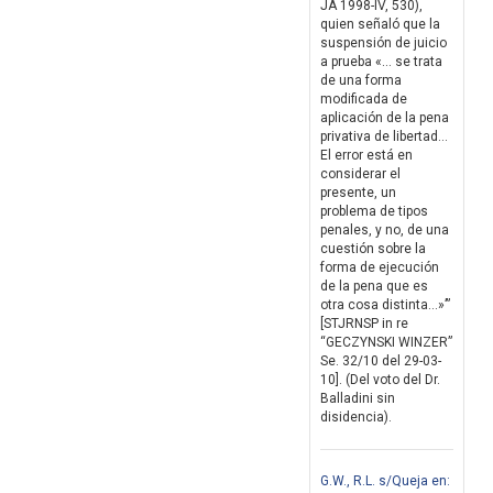
JA 1998-IV, 530),
quien señaló que la
suspensión de juicio
a prueba «… se trata
de una forma
modificada de
aplicación de la pena
privativa de libertad…
El error está en
considerar el
presente, un
problema de tipos
penales, y no, de una
cuestión sobre la
forma de ejecución
de la pena que es
otra cosa distinta…»’”
[STJRNSP in re
“GECZYNSKI WINZER”
Se. 32/10 del 29-03-
10]. (Del voto del Dr.
Balladini sin
disidencia).
G.W., R.L. s/Queja en: