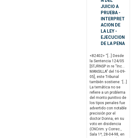
N DEL
JUICIO A
PRUEBA -
INTERPRET
ACION DE
LA LEY -
EJECUCION
DE LA PENA
<82402> “[…] Desde
la Sentencia 124/05
[STJRNSP in re “Inc…
MANSILLA” del 16-09-
05], este Tribunal
también sostiene: ‘[…]
La temática no se
refiere a un problema
del monto punitivo de
los tipos penales fue
advertido con notable
precisión por el
doctor Donna, en su
voto en disidencia
(CNCrim. y Correc.,
Sala 1ª, 28-04-98, en