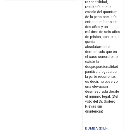
razonabilidad,
resultaría que la
escala del quantum
de la pena oscilaría
entre un mínimo de
dos años y un
máximo de seis años
de prisión, con lo cual
queda
absolutamente
demostrado que en
el caso concreto no
existe la
desproporcionalidad
punitiva alegada por
la parte recurrente,
es decir, no observo
una elevación
desmesurada desde
el mínimo legal. (Del
voto del Dr. Sodero
Nievas sin
disidencia)
BOMBARDIERI,