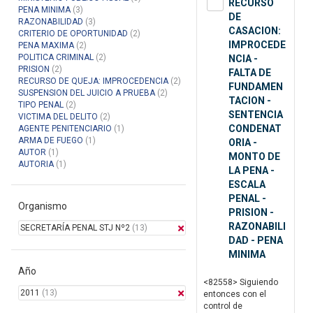
RECURSO
PENA MINIMA
(3)
DE
RAZONABILIDAD
(3)
CASACION:
CRITERIO DE OPORTUNIDAD
(2)
IMPROCEDE
PENA MAXIMA
(2)
POLITICA CRIMINAL
(2)
NCIA -
PRISION
(2)
FALTA DE
RECURSO DE QUEJA: IMPROCEDENCIA
(2)
FUNDAMEN
SUSPENSION DEL JUICIO A PRUEBA
(2)
TACION -
TIPO PENAL
(2)
SENTENCIA
VICTIMA DEL DELITO
(2)
CONDENAT
AGENTE PENITENCIARIO
(1)
ARMA DE FUEGO
(1)
ORIA -
AUTOR
(1)
MONTO DE
AUTORIA
(1)
LA PENA -
ESCALA
PENAL -
Organismo
PRISION -
RAZONABILI
SECRETARÍA PENAL STJ Nº2
(13)
DAD - PENA
MINIMA
Año
<82558> Siguiendo
2011
(13)
entonces con el
control de