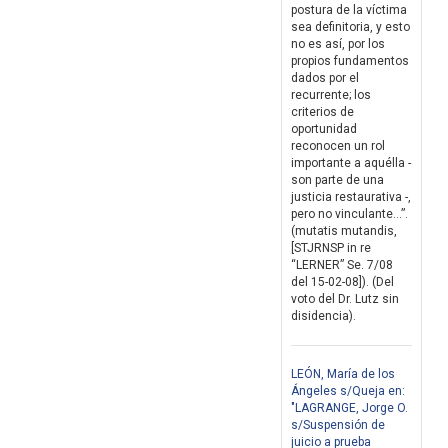
postura de la víctima
sea definitoria, y esto
no es así, por los
propios fundamentos
dados por el
recurrente; los
criterios de
oportunidad
reconocen un rol
importante a aquélla -
son parte de una
justicia restaurativa -,
pero no vinculante…”.
(mutatis mutandis,
[STJRNSP in re
“LERNER” Se. 7/08
del 15-02-08]). (Del
voto del Dr. Lutz sin
disidencia).
LEÓN, María de los
Ángeles s/Queja en:
"LAGRANGE, Jorge O.
s/Suspensión de
juicio a prueba