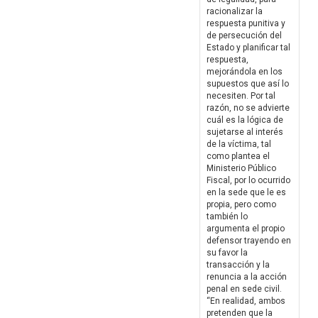
racionalizar la
respuesta punitiva y
de persecución del
Estado y planificar tal
respuesta,
mejorándola en los
supuestos que así lo
necesiten. Por tal
razón, no se advierte
cuál es la lógica de
sujetarse al interés
de la víctima, tal
como plantea el
Ministerio Público
Fiscal, por lo ocurrido
en la sede que le es
propia, pero como
también lo
argumenta el propio
defensor trayendo en
su favor la
transacción y la
renuncia a la acción
penal en sede civil.
“En realidad, ambos
pretenden que la