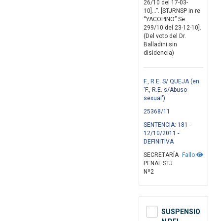
26/10 del 17-03-
10]...”. [STJRNSP in re
“YACOPINO” Se.
299/10 del 23-12-10].
(Del voto del Dr.
Balladini sin
disidencia)
F., R.E. S/ QUEJA (en:
'F., R.E. s/Abuso
sexual')
25368/11
SENTENCIA: 181 -
12/10/2011 -
DEFINITIVA
SECRETARÍA
Fallo
PENAL STJ
Nº2
SUSPENSIO