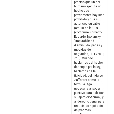
preciso que un ser
humano ejecute un
hecho que
previamente hay sido
prohibido y que su
autor sea culpable
(art. 18 de la C. N.
(conforme Norberto
Eduardo Spolansky,
“Imputabilidad
disminuida, penas y
medidas de
seguridad, LL-1978-C,
763). Cuando
hablamos del hecho
descripto por la ley,
hablamos de la
tipicidad, definida por
Zaffaroni como la
fórmula legal
necesaria al poder
punitivo para habilitar
su ejercicio formal, y
al derecho penal para
reducir las hipótesis
de pragmas