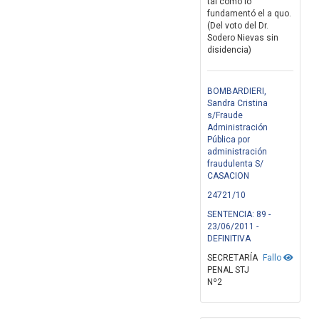
tal como lo
fundamentó el a quo.
(Del voto del Dr.
Sodero Nievas sin
disidencia)
BOMBARDIERI,
Sandra Cristina
s/Fraude
Administración
Pública por
administración
fraudulenta S/
CASACION
24721/10
SENTENCIA: 89 -
23/06/2011 -
DEFINITIVA
SECRETARÍA
Fallo
PENAL STJ
Nº2