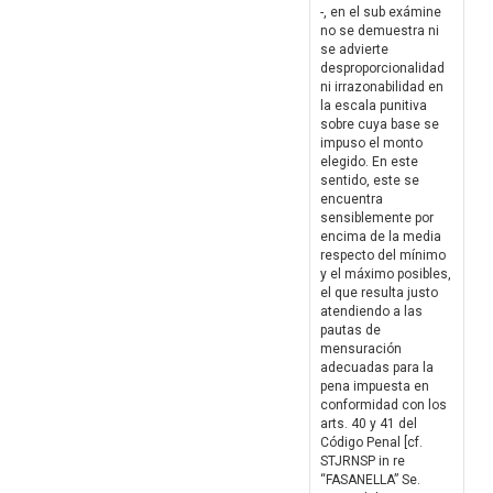
-, en el sub exámine
no se demuestra ni
se advierte
desproporcionalidad
ni irrazonabilidad en
la escala punitiva
sobre cuya base se
impuso el monto
elegido. En este
sentido, este se
encuentra
sensiblemente por
encima de la media
respecto del mínimo
y el máximo posibles,
el que resulta justo
atendiendo a las
pautas de
mensuración
adecuadas para la
pena impuesta en
conformidad con los
arts. 40 y 41 del
Código Penal [cf.
STJRNSP in re
“FASANELLA” Se.