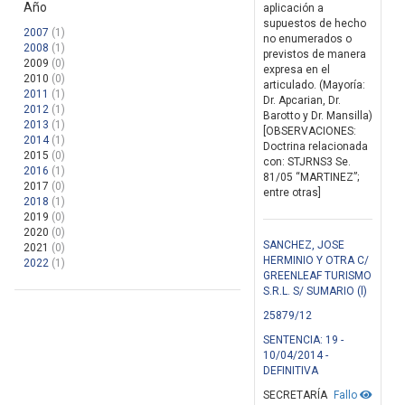
Año
aplicación a
supuestos de hecho
2007
(1)
no enumerados o
2008
(1)
previstos de manera
2009
(0)
expresa en el
2010
(0)
articulado. (Mayoría:
2011
(1)
Dr. Apcarian, Dr.
2012
(1)
Barotto y Dr. Mansilla)
2013
(1)
[OBSERVACIONES:
2014
(1)
Doctrina relacionada
2015
(0)
con: STJRNS3 Se.
2016
(1)
81/05 “MARTINEZ”;
2017
(0)
entre otras]
2018
(1)
2019
(0)
2020
(0)
SANCHEZ, JOSE
2021
(0)
HERMINIO Y OTRA C/
2022
(1)
GREENLEAF TURISMO
S.R.L. S/ SUMARIO (l)
25879/12
SENTENCIA: 19 -
10/04/2014 -
DEFINITIVA
SECRETARÍA
Fallo