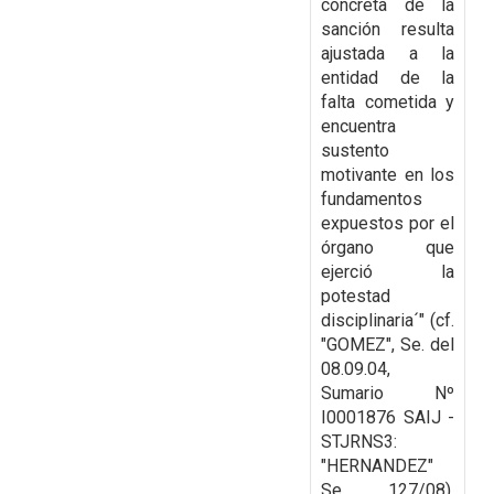
concreta de la
sanción resulta
ajustada a la
entidad de la
falta cometida y
encuentra
sustento
motivante en los
fundamentos
expuestos por el
órgano que
ejerció la
potestad
disciplinaria´" (cf.
"GOMEZ", Se. del
08.09.04,
Sumario Nº
I0001876 SAIJ -
STJRNS3:
"HERNANDEZ"
Se. 127/08).