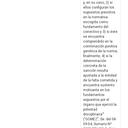
y, en su caso, 2) si
ellos configuran los
supuestos previstos
en la normativa
escogida como
fundamento del
correctivo y 3) si éste
se encuentra
comprendido en la
conminación punitiva
genérica de la norma;
finalmente, 4) si la
determinación
concreta de la
sanción resulta
ajustada a la entidad
de la falta cometida y
encuentra sustento
motivante en los
fundamentos
expuestos por el
órgano que ejerció la
potestad
disciplinaria'"
("GOMEZ", Se. del 08-
09-04, Sumario Nº