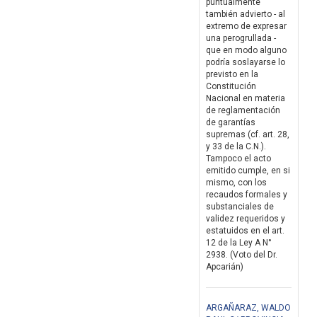
puntualmente
también advierto - al
extremo de expresar
una perogrullada -
que en modo alguno
podría soslayarse lo
previsto en la
Constitución
Nacional en materia
de reglamentación
de garantías
supremas (cf. art. 28,
y 33 de la C.N.).
Tampoco el acto
emitido cumple, en si
mismo, con los
recaudos formales y
substanciales de
validez requeridos y
estatuidos en el art.
12 de la Ley A N°
2938. (Voto del Dr.
Apcarián)
ARGAÑARAZ, WALDO