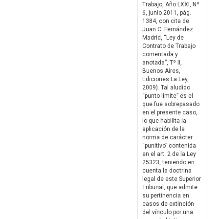
Trabajo, Año LXXI, Nº
6, junio 2011, pág.
1384, con cita de
Juan C. Fernández
Madrid, “Ley de
Contrato de Trabajo
comentada y
anotada”, Tº II,
Buenos Aires,
Ediciones La Ley,
2009). Tal aludido
“punto límite” es el
que fue sobrepasado
en el presente caso,
lo que habilita la
aplicación de la
norma de carácter
“punitivo” contenida
en el art. 2 de la Ley
25323, teniendo en
cuenta la doctrina
legal de este Superior
Tribunal, que admite
su pertinencia en
casos de extinción
del vínculo por una