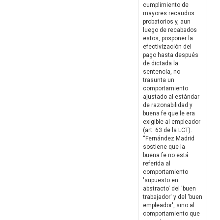
cumplimiento de
mayores recaudos
probatorios y, aun
luego de recabados
estos, posponer la
efectivización del
pago hasta después
de dictada la
sentencia, no
trasunta un
comportamiento
ajustado al estándar
de razonabilidad y
buena fe que le era
exigible al empleador
(art. 63 de la LCT).
“Fernández Madrid
sostiene que la
buena fe no está
referida al
comportamiento
'supuesto en
abstracto' del 'buen
trabajador' y del 'buen
empleador', sino al
comportamiento que