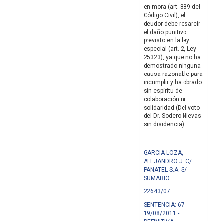
en mora (art. 889 del
Código Civil), el
deudor debe resarcir
el daño punitivo
previsto en la ley
especial (art. 2, Ley
25323), ya que no ha
demostrado ninguna
causa razonable para
incumplir y ha obrado
sin espíritu de
colaboración ni
solidaridad (Del voto
del Dr. Sodero Nievas
sin disidencia)
GARCIA LOZA,
ALEJANDRO J. C/
PANATEL S.A. S/
SUMARIO
22643/07
SENTENCIA: 67 -
19/08/2011 -