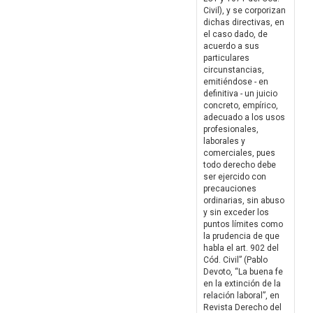
Civil), y se corporizan
dichas directivas, en
el caso dado, de
acuerdo a sus
particulares
circunstancias,
emitiéndose - en
definitiva - un juicio
concreto, empírico,
adecuado a los usos
profesionales,
laborales y
comerciales, pues
todo derecho debe
ser ejercido con
precauciones
ordinarias, sin abuso
y sin exceder los
puntos límites como
la prudencia de que
habla el art. 902 del
Cód. Civil” (Pablo
Devoto, “La buena fe
en la extinción de la
relación laboral”, en
Revista Derecho del