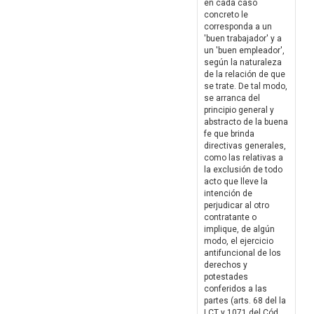
en cada caso
concreto le
corresponda a un
'buen trabajador' y a
un 'buen empleador',
según la naturaleza
de la relación de que
se trate. De tal modo,
se arranca del
principio general y
abstracto de la buena
fe que brinda
directivas generales,
como las relativas a
la exclusión de todo
acto que lleve la
intención de
perjudicar al otro
contratante o
implique, de algún
modo, el ejercicio
antifuncional de los
derechos y
potestades
conferidos a las
partes (arts. 68 del la
LCT y 1071 del Cód.