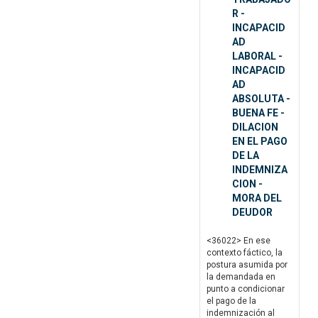
R -
INCAPACID
AD
LABORAL -
INCAPACID
AD
ABSOLUTA -
BUENA FE -
DILACION
EN EL PAGO
DE LA
INDEMNIZA
CION -
MORA DEL
DEUDOR
<36022> En ese
contexto fáctico, la
postura asumida por
la demandada en
punto a condicionar
el pago de la
indemnización al