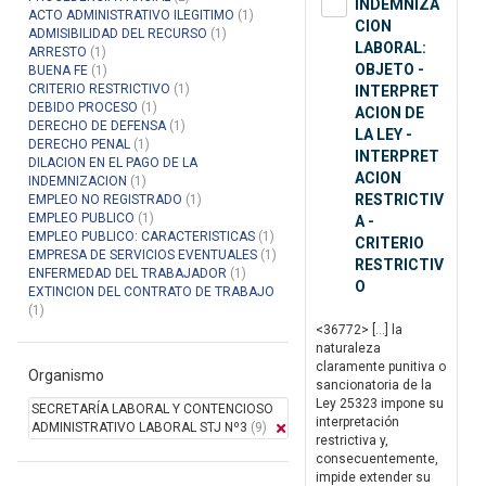
INDEMNIZA
ACTO ADMINISTRATIVO ILEGITIMO
(1)
CION
ADMISIBILIDAD DEL RECURSO
(1)
LABORAL:
ARRESTO
(1)
OBJETO -
BUENA FE
(1)
CRITERIO RESTRICTIVO
(1)
INTERPRET
DEBIDO PROCESO
(1)
ACION DE
DERECHO DE DEFENSA
(1)
LA LEY -
DERECHO PENAL
(1)
INTERPRET
DILACION EN EL PAGO DE LA
ACION
INDEMNIZACION
(1)
RESTRICTIV
EMPLEO NO REGISTRADO
(1)
EMPLEO PUBLICO
(1)
A -
EMPLEO PUBLICO: CARACTERISTICAS
(1)
CRITERIO
EMPRESA DE SERVICIOS EVENTUALES
(1)
RESTRICTIV
ENFERMEDAD DEL TRABAJADOR
(1)
O
EXTINCION DEL CONTRATO DE TRABAJO
(1)
<36772> […] la
naturaleza
claramente punitiva o
Organismo
sancionatoria de la
Ley 25323 impone su
SECRETARÍA LABORAL Y CONTENCIOSO
interpretación
ADMINISTRATIVO LABORAL STJ Nº3
(9)
restrictiva y,
consecuentemente,
impide extender su