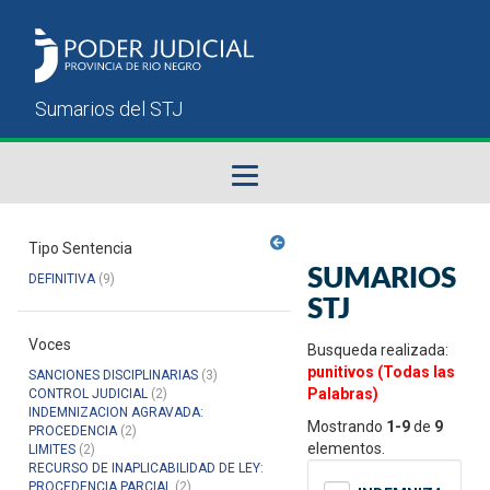
Fallos del STJ
Tipo Sentencia
SUMARIOS
DEFINITIVA
(9)
Sumarios del STJ
STJ
Voces
Manual del Usuario
Busqueda realizada:
punitivos (Todas las
SANCIONES DISCIPLINARIAS
(3)
Palabras)
CONTROL JUDICIAL
(2)
INDEMNIZACION AGRAVADA:
Mostrando
1-9
de
9
PROCEDENCIA
(2)
elementos.
LIMITES
(2)
RECURSO DE INAPLICABILIDAD DE LEY:
PROCEDENCIA PARCIAL
(2)