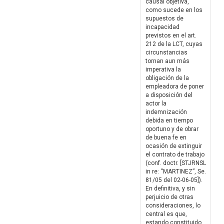
causal objetiva,
como sucede en los
supuestos de
incapacidad
previstos en el art.
212 de la LCT, cuyas
circunstancias
tornan aun más
imperativa la
obligación de la
empleadora de poner
a disposición del
actor la
indemnización
debida en tiempo
oportuno y de obrar
de buena fe en
ocasión de extinguir
el contrato de trabajo
(conf. doctr. [STJRNSL
in re: “MARTINEZ”, Se.
81/05 del 02-06-05]).
En definitiva, y sin
perjuicio de otras
consideraciones, lo
central es que,
estando constituido