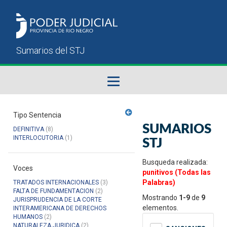
Fallos del STJ
Tipo Sentencia
SUMARIOS
DEFINITIVA
(8)
Sumarios del STJ
INTERLOCUTORIA
(1)
STJ
Manual del Usuario
Busqueda realizada:
Voces
punitivos (Todas las
Palabras)
TRATADOS INTERNACIONALES
(3)
FALTA DE FUNDAMENTACION
(2)
Mostrando
1-9
de
9
JURISPRUDENCIA DE LA CORTE
elementos.
INTERAMERICANA DE DERECHOS
HUMANOS
(2)
NATURALEZA JURIDICA
(2)