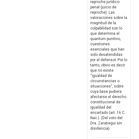
reproche jurídico-
penal (juicio de
reproche). Las
valoraciones sobre la
magnitud de la
culpabilidad son lo
que determina el
quantum punitivo,
cuestiones
esenciales que han
sido desatendidas
por el defensor. Por lo
tanto, obvio es decir
que no existe
“igualdad de
circunstancias o
situaciones”, sobre
cuya base pudiera
afectarse el derecho
constitucional de
igualdad del
encartado (art. 16 C.
Nac.). (Del voto del
Dra. Zaratiegui sin
disidencia)