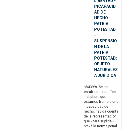
LIBERTAD -
INCAPACID
AD DE
HECHO -
PATRIA
POTESTAD
-
SUSPENSIO
N DE LA
PATRIA
POTESTAD:
OBJETO -
NATURALEZ
A JURIDICA
<84399> Se ha
establecido que “es
indudable que
estamos frente a una
incapacidad de
hecho, habida cuenta
de la representación
que - para suplirla -
prevé la norma penal