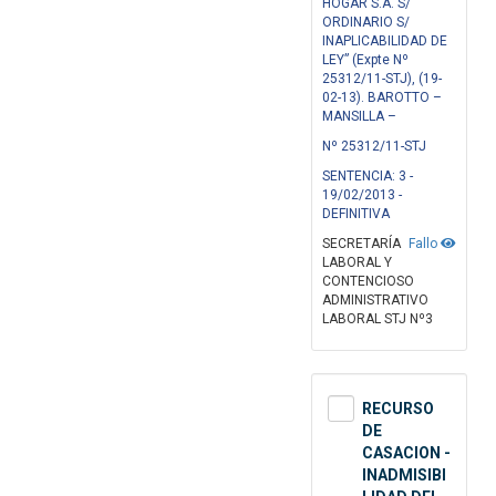
HOGAR S.A. S/
ORDINARIO S/
INAPLICABILIDAD DE
LEY” (Expte Nº
25312/11-STJ), (19-
02-13). BAROTTO –
MANSILLA –
Nº 25312/11-STJ
SENTENCIA: 3 -
19/02/2013 -
DEFINITIVA
SECRETARÍA
Fallo
LABORAL Y
CONTENCIOSO
ADMINISTRATIVO
LABORAL STJ Nº3
RECURSO
DE
CASACION -
INADMISIBI