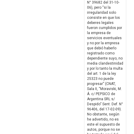
N° 39682 del 31-10-
06), pero “si la
irregularidad solo
consiste en que los
deberes legales
fueron cumplidos por
la empresa de
servicios eventuales
y no por la empresa
que debió haberlo
registrado como
dependiente suyo, no
media clandestinidad
y por lo tanto la multa
del art. 1 de la ley
25323 no puede
progresar” (CNAT,
Sala II, “Moraviski, M.
Á. c/ PEPSICO de
Argentina SRL s/
Despido” Sent. Def. N°
96406, del 17-02-09).
No obstante, según
he advertido, no es
este el supuesto de
autos, porque no se