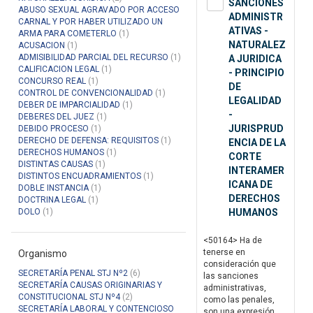
SANCIONES
ABUSO SEXUAL AGRAVADO POR ACCESO
ADMINISTR
CARNAL Y POR HABER UTILIZADO UN
ATIVAS -
ARMA PARA COMETERLO
(1)
NATURALEZ
ACUSACION
(1)
ADMISIBILIDAD PARCIAL DEL RECURSO
(1)
A JURIDICA
CALIFICACION LEGAL
(1)
- PRINCIPIO
CONCURSO REAL
(1)
DE
CONTROL DE CONVENCIONALIDAD
(1)
LEGALIDAD
DEBER DE IMPARCIALIDAD
(1)
-
DEBERES DEL JUEZ
(1)
JURISPRUD
DEBIDO PROCESO
(1)
DERECHO DE DEFENSA: REQUISITOS
(1)
ENCIA DE LA
DERECHOS HUMANOS
(1)
CORTE
DISTINTAS CAUSAS
(1)
INTERAMER
DISTINTOS ENCUADRAMIENTOS
(1)
ICANA DE
DOBLE INSTANCIA
(1)
DERECHOS
DOCTRINA LEGAL
(1)
DOLO
(1)
HUMANOS
<50164> Ha de
tenerse en
Organismo
consideración que
SECRETARÍA PENAL STJ Nº2
(6)
las sanciones
SECRETARÍA CAUSAS ORIGINARIAS Y
administrativas,
CONSTITUCIONAL STJ Nº4
(2)
como las penales,
SECRETARÍA LABORAL Y CONTENCIOSO
son una expresión