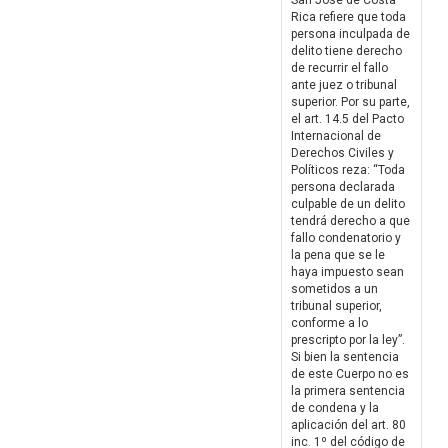
San José de Costa
Rica refiere que toda
persona inculpada de
delito tiene derecho
de recurrir el fallo
ante juez o tribunal
superior. Por su parte,
el art. 14.5 del Pacto
Internacional de
Derechos Civiles y
Políticos reza: “Toda
persona declarada
culpable de un delito
tendrá derecho a que
fallo condenatorio y
la pena que se le
haya impuesto sean
sometidos a un
tribunal superior,
conforme a lo
prescripto por la ley”.
Si bien la sentencia
de este Cuerpo no es
la primera sentencia
de condena y la
aplicación del art. 80
inc. 1º del código de