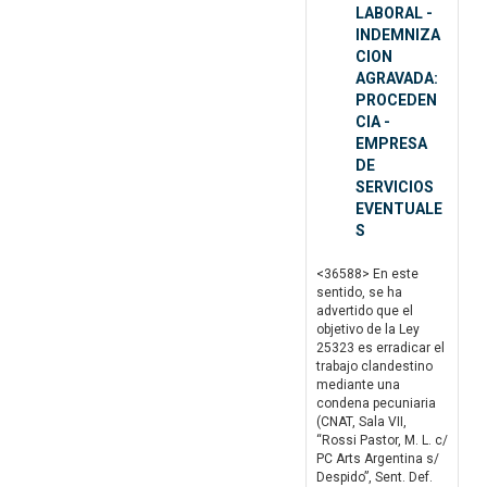
LABORAL -
INDEMNIZA
CION
AGRAVADA:
PROCEDEN
CIA -
EMPRESA
DE
SERVICIOS
EVENTUALE
S
<36588> En este
sentido, se ha
advertido que el
objetivo de la Ley
25323 es erradicar el
trabajo clandestino
mediante una
condena pecuniaria
(CNAT, Sala VII,
“Rossi Pastor, M. L. c/
PC Arts Argentina s/
Despido”, Sent. Def.