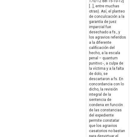
170/12 del 15-10-12]
[…], entre muchas
otras). Así, el planteo
de conculcación a la
garantía de juez
imparcial fue
desechado a fs., y
los agravios referidos
a la diferente
calificación del
hecho, a la escala
penal – quantum
punitivo -, a culpa de
la víctima y a la falta
de dolo, se
descartaron a fs. En
concordancia con lo
dicho, la revisión
integral de la
sentencia de
condena en función
de las constancias
del expediente
permite constatar
que los agravios
casatorios no bastan
para desvirtuar el