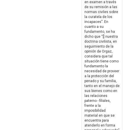
en examen a través
de su remisión a las
normas civiles sobre
la curatela de los
incapaces”. En
cuanto a su
fundamento, se ha
dicho que “[] nuestra
doctrina civilista, en
seguimiento de la
opinión de Orgaz,
considera que tal
situación tiene como
fundamento la
necesidad de proveer
a la protección del
penado y su familia,
tanto en el manejo de
sus bienes como en
las relaciones
paterno - filiales,
frente a la
imposibilidad
material en que se
encuentra para
atenderlo en forma