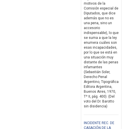
motivos de la
Comisión especial de
Diputados, que dice
además que no es
una pena, sino un
accesorio
indispensable), lo que
se suma a que la ley
enumera cuáles son
esas incapacidades,
por lo que se está en
una situación muy
distante de las penas
infamantes
(Sebastián Soler,
Derecho Penal
Argentino, Tipográfica
Editora Argentina,
Buenos Aires, 1970,
Tº II, pág. 400). (Del
voto del Dr. Barotto
sin disidencia)
INCIDENTE REC. DE
CASACIÓN DE LA