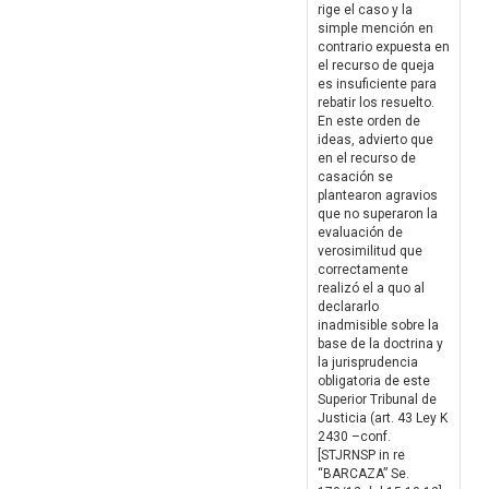
rige el caso y la
simple mención en
contrario expuesta en
el recurso de queja
es insuficiente para
rebatir los resuelto.
En este orden de
ideas, advierto que
en el recurso de
casación se
plantearon agravios
que no superaron la
evaluación de
verosimilitud que
correctamente
realizó el a quo al
declararlo
inadmisible sobre la
base de la doctrina y
la jurisprudencia
obligatoria de este
Superior Tribunal de
Justicia (art. 43 Ley K
2430 –conf.
[STJRNSP in re
“BARCAZA” Se.