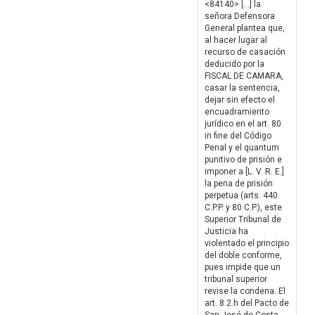
<84140> […] la
señora Defensora
General plantea que,
al hacer lugar al
recurso de casación
deducido por la
FISCAL DE CAMARA,
casar la sentencia,
dejar sin efecto el
encuadramiento
jurídico en el art. 80
in fine del Código
Penal y el quantum
punitivo de prisión e
imponer a [L. V. R. E.]
la pena de prisión
perpetua (arts. 440
C.P.P. y 80 C.P.), este
Superior Tribunal de
Justicia ha
violentado el principio
del doble conforme,
pues impide que un
tribunal superior
revise la condena. El
art. 8.2.h del Pacto de