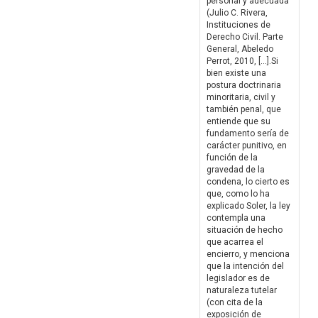
personal y adecuada”
(Julio C. Rivera,
Instituciones de
Derecho Civil. Parte
General, Abeledo
Perrot, 2010, […].Si
bien existe una
postura doctrinaria
minoritaria, civil y
también penal, que
entiende que su
fundamento sería de
carácter punitivo, en
función de la
gravedad de la
condena, lo cierto es
que, como lo ha
explicado Soler, la ley
contempla una
situación de hecho
que acarrea el
encierro, y menciona
que la intención del
legislador es de
naturaleza tutelar
(con cita de la
exposición de