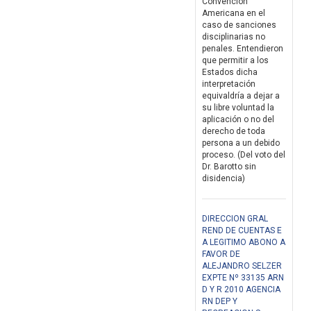
Convención
Americana en el
caso de sanciones
disciplinarias no
penales. Entendieron
que permitir a los
Estados dicha
interpretación
equivaldría a dejar a
su libre voluntad la
aplicación o no del
derecho de toda
persona a un debido
proceso. (Del voto del
Dr. Barotto sin
disidencia)
DIRECCION GRAL
REND DE CUENTAS E
A LEGITIMO ABONO A
FAVOR DE
ALEJANDRO SELZER
EXPTE Nº 33135 ARN
D Y R 2010 AGENCIA
RN DEP Y