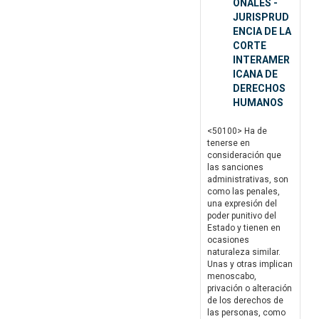
ONALES -
JURISPRUD
ENCIA DE LA
CORTE
INTERAMER
ICANA DE
DERECHOS
HUMANOS
<50100> Ha de
tenerse en
consideración que
las sanciones
administrativas, son
como las penales,
una expresión del
poder punitivo del
Estado y tienen en
ocasiones
naturaleza similar.
Unas y otras implican
menoscabo,
privación o alteración
de los derechos de
las personas, como