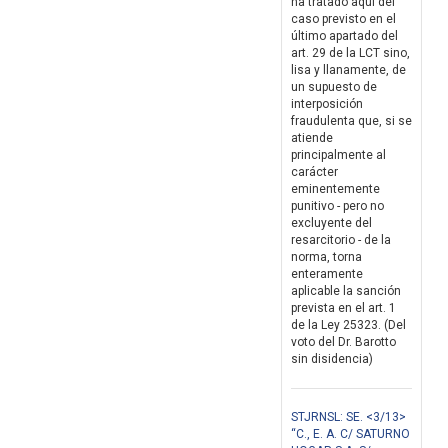
ha tratado aquí del
caso previsto en el
último apartado del
art. 29 de la LCT sino,
lisa y llanamente, de
un supuesto de
interposición
fraudulenta que, si se
atiende
principalmente al
carácter
eminentemente
punitivo - pero no
excluyente del
resarcitorio - de la
norma, torna
enteramente
aplicable la sanción
prevista en el art. 1
de la Ley 25323. (Del
voto del Dr. Barotto
sin disidencia)
STJRNSL: SE. <3/13>
“C., E. A. C/ SATURNO