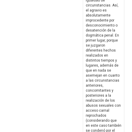
igualdad de
circunstancias. Así,
el agravio es
absolutamente
improcedente por
desconocimiento o
desatención de la
dogmática penal. En
primer lugar, porque
se juzgaron
diferentes hechos
realizados en
distintos tiempos y
lugares, además de
que en nada se
asemejan en cuanto
a las circunstancias
anteriores,
concomitantes y
posteriores a la
realización de los
abusos sexuales con
acceso carnal
reprochados
(considerando que
en este caso también
se condenó por el