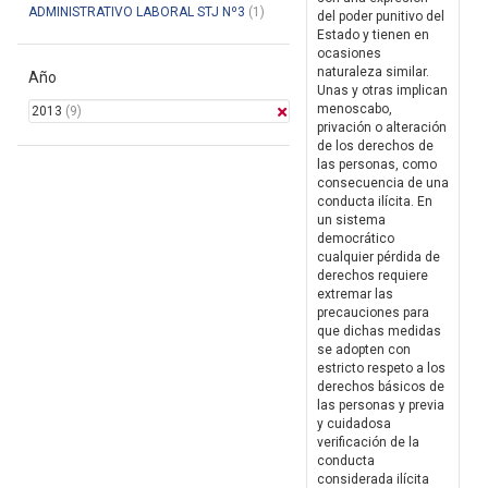
ADMINISTRATIVO LABORAL STJ Nº3
(1)
del poder punitivo del
Estado y tienen en
ocasiones
naturaleza similar.
Año
Unas y otras implican
menoscabo,
2013
(9)
privación o alteración
de los derechos de
las personas, como
consecuencia de una
conducta ilícita. En
un sistema
democrático
cualquier pérdida de
derechos requiere
extremar las
precauciones para
que dichas medidas
se adopten con
estricto respeto a los
derechos básicos de
las personas y previa
y cuidadosa
verificación de la
conducta
considerada ilícita