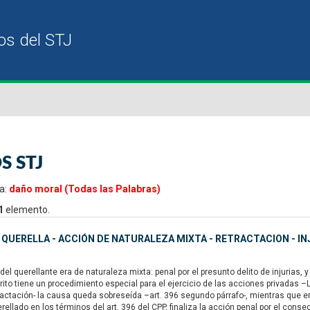
S STJ
a:
daño moral (Todas las Palabras)
1
elemento.
- QUERELLA - ACCIÓN DE NATURALEZA MIXTA - RETRACTACION - I
l querellante era de naturaleza mixta: penal por el presunto delito de injurias, y
 rito tiene un procedimiento especial para el ejercicio de las acciones privadas –
ractación- la causa queda sobreseída –art. 396 segundo párrafo-, mientras que 
erellado en los términos del art. 396 del CPP, finaliza la acción penal por el con