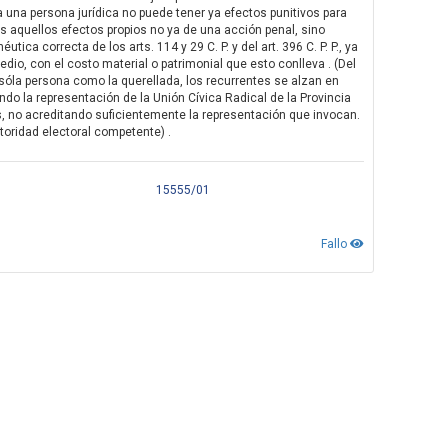
ra una persona jurídica no puede tener ya efectos punitivos para
os aquellos efectos propios no ya de una acción penal, sino
ica correcta de los arts. 114 y 29 C. P. y del art. 396 C. P. P., ya
edio, con el costo material o patrimonial que esto conlleva . (Del
sóla persona como la querellada, los recurrentes se alzan en
o la representación de la Unión Cívica Radical de la Provincia
s, no acreditando suficientemente la representación que invocan.
toridad electoral competente) .
15555/01
Fallo