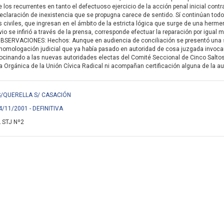
e los recurrentes en tanto el defectuoso ejercicio de la acción penal inicial cont
 declaración de inexistencia que se propugna carece de sentido. Sí continúan tod
 civiles, que ingresan en el ámbito de la estricta lógica que surge de una hermenéut
o se infirió a través de la prensa, corresponde efectuar la reparación por igual m
 . OBSERVACIONES: Hechos: Aunque en audiencia de conciliación se presentó una 
homologación judicial que ya había pasado en autoridad de cosa juzgada invocand
rocinando a las nuevas autoridades electas del Comité Seccional de Cinco Salto
a Orgánica de la Unión Cívica Radical ni acompañan certificación alguna de la au
 S/QUERELLA S/ CASACIÓN
4/11/2001 - DEFINITIVA
 STJ Nº2