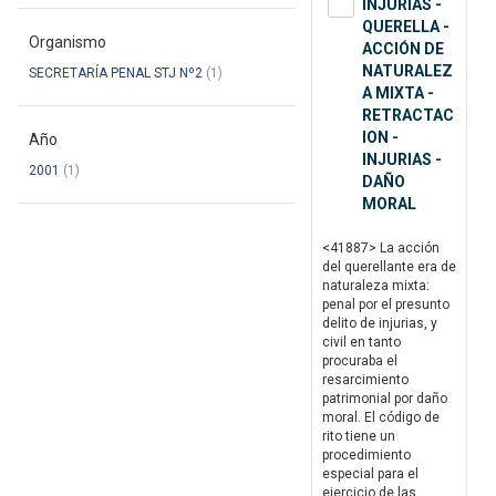
INJURIAS -
QUERELLA -
Organismo
ACCIÓN DE
NATURALEZ
SECRETARÍA PENAL STJ Nº2
(1)
A MIXTA -
RETRACTAC
ION -
Año
INJURIAS -
2001
(1)
DAÑO
MORAL
<41887> La acción
del querellante era de
naturaleza mixta:
penal por el presunto
delito de injurias, y
civil en tanto
procuraba el
resarcimiento
patrimonial por daño
moral. El código de
rito tiene un
procedimiento
especial para el
ejercicio de las