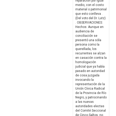
reparación por igual
medio, con el costo
material o patrimonial
que esto conlleva .
(Del voto del Dr. Lutz)
. OBSERVACIONES:
Hechos: Aunque en
audiencia de
conciliación se
presentó una sóla
persona como la
querellada, los
recurrentes se alzan
en casación contra la
homologación
judicial que ya había
pasado en autoridad
de cosa juzgada
invocando la
representación de la
Unión Cívica Radical
de la Provincia de Río
Negro, y patrocinando
a las nuevas
autoridades electas
del Comité Seccional
de Cinco Saltos, no