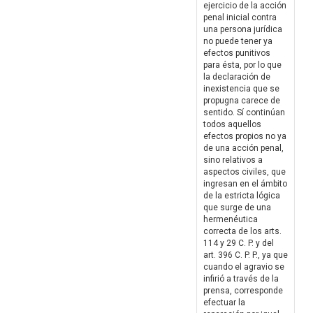
ejercicio de la acción
penal inicial contra
una persona jurídica
no puede tener ya
efectos punitivos
para ésta, por lo que
la declaración de
inexistencia que se
propugna carece de
sentido. Sí continúan
todos aquellos
efectos propios no ya
de una acción penal,
sino relativos a
aspectos civiles, que
ingresan en el ámbito
de la estricta lógica
que surge de una
hermenéutica
correcta de los arts.
114 y 29 C. P. y del
art. 396 C. P. P., ya que
cuando el agravio se
infirió a través de la
prensa, corresponde
efectuar la