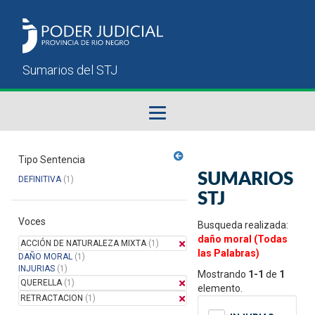
Fallos del STJ
Tipo Sentencia
SUMARIOS
DEFINITIVA
(1)
Sumarios del STJ
STJ
Voces
Manual del Usuario
Busqueda realizada:
daño moral (Todas
ACCIÓN DE NATURALEZA MIXTA
(1)
las Palabras)
DAÑO MORAL
(1)
INJURIAS
(1)
Mostrando
1-1
de
1
QUERELLA
(1)
elemento.
RETRACTACION
(1)