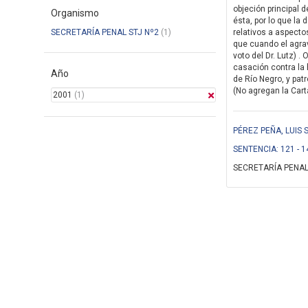
objeción principal d
Organismo
ésta, por lo que la
SECRETARÍA PENAL STJ Nº2
(1)
relativos a aspectos
que cuando el agravi
voto del Dr. Lutz)
casación contra la 
Año
de Río Negro, y pat
(No agregan la Cart
2001
(1)
PÉREZ PEÑA, LUIS
SENTENCIA: 121 - 1
SECRETARÍA PENAL