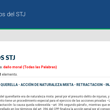
S STJ
a:
daño moral (Todas las Palabras)
1
elemento.
- QUERELLA - ACCIÓN DE NATURALEZA MIXTA - RETRACTACION - I
l querellante era de naturaleza mixta: penal por el presunto delito de injurias, y
 rito tiene un procedimiento especial para el ejercicio de las acciones privadas –
ractación- la causa queda sobreseída –art. 396 segundo párrafo-, mientras que 
erellado en los términos del art. 396 del CPP, finaliza la acción penal por el con