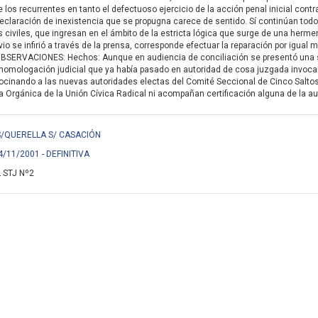
e los recurrentes en tanto el defectuoso ejercicio de la acción penal inicial cont
 declaración de inexistencia que se propugna carece de sentido. Sí continúan tod
 civiles, que ingresan en el ámbito de la estricta lógica que surge de una hermenéut
o se infirió a través de la prensa, corresponde efectuar la reparación por igual m
 . OBSERVACIONES: Hechos: Aunque en audiencia de conciliación se presentó una 
homologación judicial que ya había pasado en autoridad de cosa juzgada invocand
rocinando a las nuevas autoridades electas del Comité Seccional de Cinco Salto
a Orgánica de la Unión Cívica Radical ni acompañan certificación alguna de la au
 S/QUERELLA S/ CASACIÓN
4/11/2001 - DEFINITIVA
 STJ Nº2