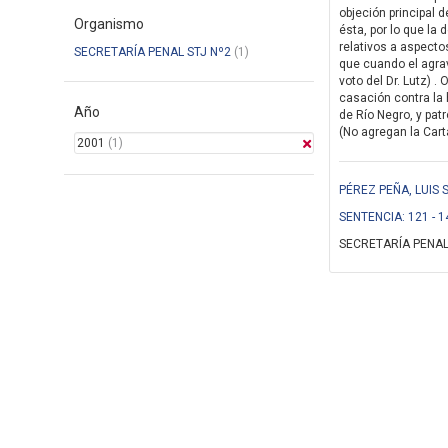
objeción principal d
Organismo
ésta, por lo que la
relativos a aspectos
SECRETARÍA PENAL STJ Nº2
(1)
que cuando el agravi
voto del Dr. Lutz)
casación contra la 
Año
de Río Negro, y pat
(No agregan la Cart
2001
(1)
PÉREZ PEÑA, LUIS
SENTENCIA: 121 - 1
SECRETARÍA PENAL