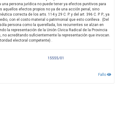
ra una persona jurídica no puede tener ya efectos punitivos para
os aquellos efectos propios no ya de una acción penal, sino
ica correcta de los arts. 114 y 29 C. P. y del art. 396 C. P. P., ya
edio, con el costo material o patrimonial que esto conlleva . (Del
sóla persona como la querellada, los recurrentes se alzan en
o la representación de la Unión Cívica Radical de la Provincia
s, no acreditando suficientemente la representación que invocan.
toridad electoral competente) .
15555/01
Fallo