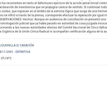
e los recurrentes en tanto el defectuoso ejercicio de la acción penal inicial cont
 declaración de inexistencia que se propugna carece de sentido. Sí continúan tod
 civiles, que ingresan en el ámbito de la estricta lógica que surge de una hermenéut
o se infirió a través de la prensa, corresponde efectuar la reparación por igual m
 . OBSERVACIONES: Hechos: Aunque en audiencia de conciliación se presentó una 
homologación judicial que ya había pasado en autoridad de cosa juzgada invocand
rocinando a las nuevas autoridades electas del Comité Seccional de Cinco Salto
a Orgánica de la Unión Cívica Radical ni acompañan certificación alguna de la au
 S/QUERELLA S/ CASACIÓN
4/11/2001 - DEFINITIVA
 STJ Nº2