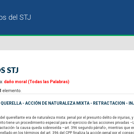
S STJ
a:
daño moral (Todas las Palabras)
1
elemento.
- QUERELLA - ACCIÓN DE NATURALEZA MIXTA - RETRACTACION - I
l querellante era de naturaleza mixta: penal por el presunto delito de injurias, y
 rito tiene un procedimiento especial para el ejercicio de las acciones privadas –
ractación- la causa queda sobreseída –art. 396 segundo párrafo-, mientras que 
erellado en los términos del art. 396 del CPP, finaliza la acción penal por el con