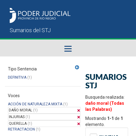
Fallos del STJ
Tipo Sentencia
SUMARIOS
DEFINITIVA
(1)
Sumarios del STJ
STJ
Voces
Manual del Usuario
Busqueda realizada:
daño moral (Todas
ACCIÓN DE NATURALEZA MIXTA
(1)
las Palabras)
DAÑO MORAL
(1)
INJURIAS
(1)
Mostrando
1-1
de
1
QUERELLA
(1)
elemento.
RETRACTACION
(1)