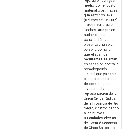
reparación por igual
medio, con el costo
material o patrimonial
que esto conlleva .
(Del voto del Dr. Lutz)
. OBSERVACIONES:
Hechos: Aunque en
audiencia de
conciliación se
presentó una sóla
persona como la
querellada, los
recurrentes se alzan
en casación contra la
homologación
judicial que ya había
pasado en autoridad
de cosa juzgada
invocando la
representación de la
Unión Cívica Radical
de la Provincia de Río
Negro, y patrocinando
a las nuevas
autoridades electas
del Comité Seccional
de Cinco Saltos, no