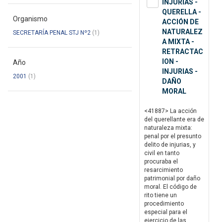
INJURIAS -
QUERELLA -
Organismo
ACCIÓN DE
NATURALEZ
SECRETARÍA PENAL STJ Nº2
(1)
A MIXTA -
RETRACTAC
ION -
Año
INJURIAS -
2001
(1)
DAÑO
MORAL
<41887> La acción
del querellante era de
naturaleza mixta:
penal por el presunto
delito de injurias, y
civil en tanto
procuraba el
resarcimiento
patrimonial por daño
moral. El código de
rito tiene un
procedimiento
especial para el
ejercicio de las