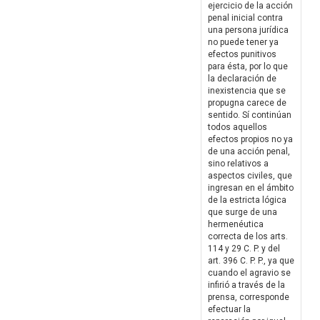
ejercicio de la acción
penal inicial contra
una persona jurídica
no puede tener ya
efectos punitivos
para ésta, por lo que
la declaración de
inexistencia que se
propugna carece de
sentido. Sí continúan
todos aquellos
efectos propios no ya
de una acción penal,
sino relativos a
aspectos civiles, que
ingresan en el ámbito
de la estricta lógica
que surge de una
hermenéutica
correcta de los arts.
114 y 29 C. P. y del
art. 396 C. P. P., ya que
cuando el agravio se
infirió a través de la
prensa, corresponde
efectuar la