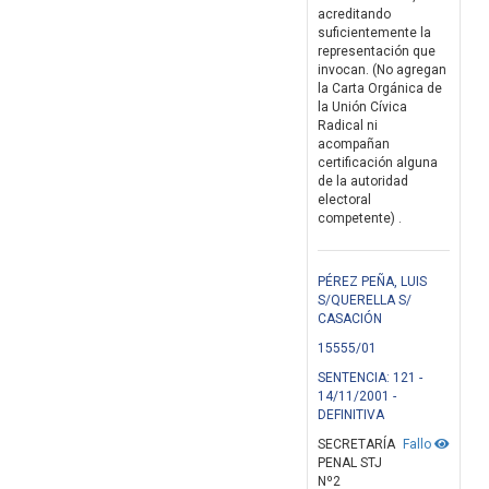
acreditando
suficientemente la
representación que
invocan. (No agregan
la Carta Orgánica de
la Unión Cívica
Radical ni
acompañan
certificación alguna
de la autoridad
electoral
competente) .
PÉREZ PEÑA, LUIS
S/QUERELLA S/
CASACIÓN
15555/01
SENTENCIA: 121 -
14/11/2001 -
DEFINITIVA
SECRETARÍA
Fallo
PENAL STJ
Nº2