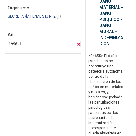
DAÑO
MATERIAL -
Organismo
DAÑO
SECRETARÍA PENAL STJ Nº2
(1)
PSIQUICO -
DAÑO
MORAL -
Año
INDEMNIZA
CION
1996
(1)
<04655> El daño
psicológico no
constituye una
categoría autónoma
dentro de la
clasificación de los
daños en materiales
y morales, y,
habiéndose probado
las perturbaciones
psicológicas
padecidas por los
accionantes, la
indemnización
correspondiente
queda absorbida en