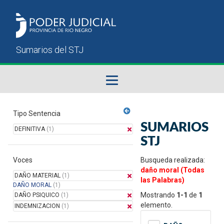
Fallos del STJ
Tipo Sentencia
SUMARIOS
DEFINITIVA
(1)
Sumarios del STJ
STJ
Voces
Manual del Usuario
Busqueda realizada:
daño moral (Todas
DAÑO MATERIAL
(1)
las Palabras)
DAÑO MORAL
(1)
Mostrando
1-1
de
1
DAÑO PSIQUICO
(1)
elemento.
INDEMNIZACION
(1)