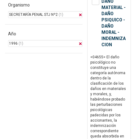
DAÑO
Organismo
MATERIAL -
DAÑO
SECRETARÍA PENAL STJ Nº2
(1)
PSIQUICO -
DAÑO
MORAL -
Año
INDEMNIZA
1996
(1)
CION
<04655> El daño
psicológico no
constituye una
categoría autónoma
dentro de la
clasificación de los
daños en materiales
y morales, y,
habiéndose probado
las perturbaciones
psicológicas
padecidas por los
accionantes, la
indemnización
correspondiente
queda absorbida en