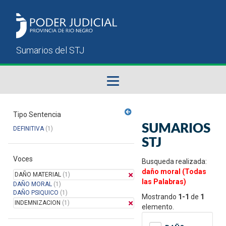
Fallos del STJ
Tipo Sentencia
SUMARIOS
DEFINITIVA
(1)
Sumarios del STJ
STJ
Voces
Manual del Usuario
Busqueda realizada:
daño moral (Todas
DAÑO MATERIAL
(1)
las Palabras)
DAÑO MORAL
(1)
DAÑO PSIQUICO
(1)
Mostrando
1-1
de
1
INDEMNIZACION
(1)
elemento.