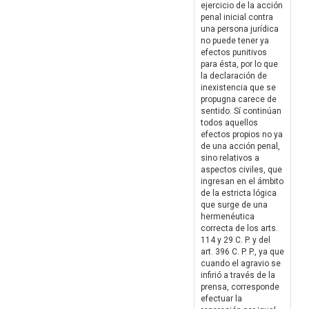
ejercicio de la acción
penal inicial contra
una persona jurídica
no puede tener ya
efectos punitivos
para ésta, por lo que
la declaración de
inexistencia que se
propugna carece de
sentido. Sí continúan
todos aquellos
efectos propios no ya
de una acción penal,
sino relativos a
aspectos civiles, que
ingresan en el ámbito
de la estricta lógica
que surge de una
hermenéutica
correcta de los arts.
114 y 29 C. P. y del
art. 396 C. P. P., ya que
cuando el agravio se
infirió a través de la
prensa, corresponde
efectuar la