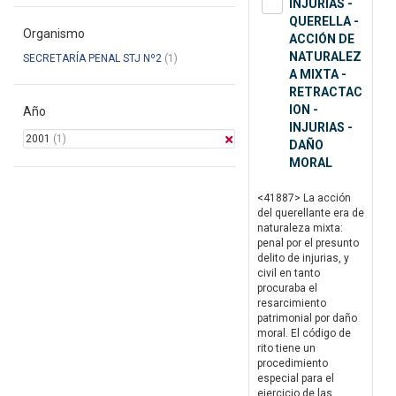
INJURIAS -
QUERELLA -
Organismo
ACCIÓN DE
NATURALEZ
SECRETARÍA PENAL STJ Nº2
(1)
A MIXTA -
RETRACTAC
ION -
Año
INJURIAS -
2001
(1)
DAÑO
MORAL
<41887> La acción
del querellante era de
naturaleza mixta:
penal por el presunto
delito de injurias, y
civil en tanto
procuraba el
resarcimiento
patrimonial por daño
moral. El código de
rito tiene un
procedimiento
especial para el
ejercicio de las