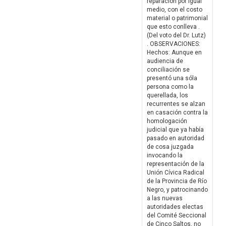
reparación por igual
medio, con el costo
material o patrimonial
que esto conlleva .
(Del voto del Dr. Lutz)
. OBSERVACIONES:
Hechos: Aunque en
audiencia de
conciliación se
presentó una sóla
persona como la
querellada, los
recurrentes se alzan
en casación contra la
homologación
judicial que ya había
pasado en autoridad
de cosa juzgada
invocando la
representación de la
Unión Cívica Radical
de la Provincia de Río
Negro, y patrocinando
a las nuevas
autoridades electas
del Comité Seccional
de Cinco Saltos, no