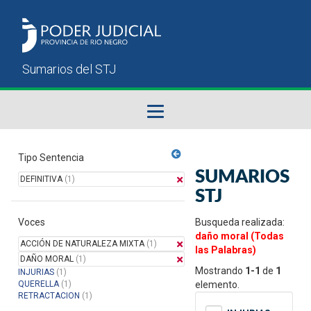
Fallos del STJ
Tipo Sentencia
SUMARIOS
DEFINITIVA
(1)
Sumarios del STJ
STJ
Voces
Manual del Usuario
Busqueda realizada:
daño moral (Todas
ACCIÓN DE NATURALEZA MIXTA
(1)
las Palabras)
DAÑO MORAL
(1)
Mostrando
1-1
de
1
INJURIAS
(1)
QUERELLA
(1)
elemento.
RETRACTACION
(1)