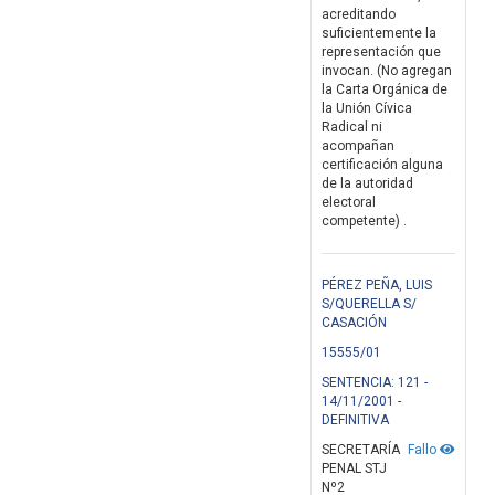
acreditando
suficientemente la
representación que
invocan. (No agregan
la Carta Orgánica de
la Unión Cívica
Radical ni
acompañan
certificación alguna
de la autoridad
electoral
competente) .
PÉREZ PEÑA, LUIS
S/QUERELLA S/
CASACIÓN
15555/01
SENTENCIA: 121 -
14/11/2001 -
DEFINITIVA
SECRETARÍA
Fallo
PENAL STJ
Nº2