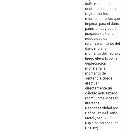
daño moral se ha
sostenido que debe
regirse por los
mismos criterios que
imperan para el daño
patrimonial; y que el
juzgador no tiene
necesidad de
referirse al monto del
daño moral al
momento del hecho y
luego elevarlo por la
depreciación
monetaria, al
momento de
sentencia puede
efectuar
directamente un
cálculo actualizado
(conf. Jorge Mosset
Iturraspe,
Responsabilidad por
Daños, T* V-El Daño
Moral-, pág. 298).
(Opinión personal del
Dr. Lutz).