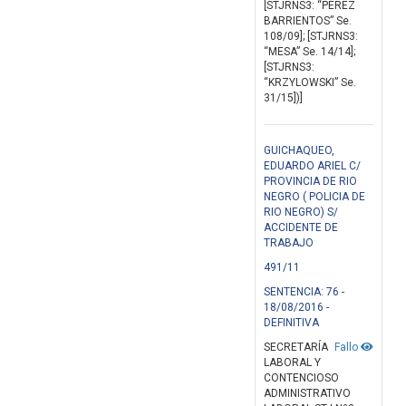
[STJRNS3: “PEREZ
BARRIENTOS” Se.
108/09]; [STJRNS3:
“MESA” Se. 14/14];
[STJRNS3:
“KRZYLOWSKI” Se.
31/15])]
GUICHAQUEO,
EDUARDO ARIEL C/
PROVINCIA DE RIO
NEGRO ( POLICIA DE
RIO NEGRO) S/
ACCIDENTE DE
TRABAJO
491/11
SENTENCIA: 76 -
18/08/2016 -
DEFINITIVA
SECRETARÍA
Fallo
LABORAL Y
CONTENCIOSO
ADMINISTRATIVO