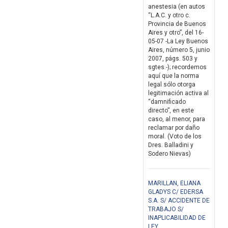
anestesia (en autos
“L.A.C. y otro c.
Provincia de Buenos
Aires y otro”, del 16-
05-07 -La Ley Buenos
Aires, número 5, junio
2007, págs. 503 y
sgtes.-); recordemos
aquí que la norma
legal sólo otorga
legitimación activa al
“damnificado
directo”, en este
caso, al menor, para
reclamar por daño
moral. (Voto de los
Dres. Balladini y
Sodero Nievas)
MARILLAN, ELIANA
GLADYS C/ EDERSA
S.A. S/ ACCIDENTE DE
TRABAJO S/
INAPLICABILIDAD DE
LEY