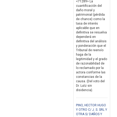
<71289> La
cuantificación del
daño moral y
patrimonial (pérdida
de chance) como la
tasa de interés
aplicable que en
definitiva se resuelva
dependerá en
definitiva del análisis
y ponderación que el
Tribunal de reenvío
haga de la
legitimidad y el grado
de razonabilidad de
lo reclamado por la
actora conforme las
constancias de la
causa. (Del voto del
Dr. Lutz sin
disidencia).
PINO, HECTOR HUGO
Y OTRO C/ J. S. SRL Y
OTRA S/ DAÑOS Y