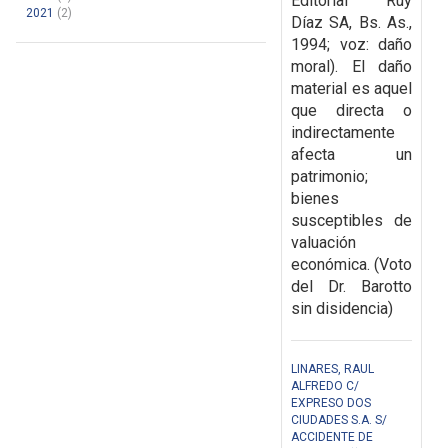
Editorial Ruy
2021
(2)
Díaz SA, Bs. As.,
1994; voz: daño
moral). E
l daño
material es aquel
que directa o
indirectamente
afecta un
patrimonio;
bienes
susceptibles de
valuación
económica.
(Voto
del Dr. Barotto
sin disidencia)
LINARES, RAUL
ALFREDO C/
EXPRESO DOS
CIUDADES S.A. S/
ACCIDENTE DE