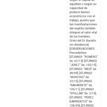
según el capital de
aquellas o según su
capacidad de
producir bienes
económicos con el
trabajo, puesto que
las manifestaciones
del espíritu también
integran el valor vital
de los hombres.
(Voto del Dr. Barotto
sin disidencia)
[(OBSERVACIONES:
Precedentes:
[STJRNS3: “ROMERO”
Se. 62/13]; [STJRNS3:
“JEREZ” Se. 105/15];
[STJRNS3: “MEIS” Se.
49/09]; [STJRNS3:
“MORCHIO” Se.
22/15]; [STJRNS3:
“NAVARRETE” Se.
105/11]; [STJRNS3:
“EPULLAN” Se. 2/15];
[STJRNS3: “PEREZ
BARRIENTOS” Se.
108/09]; [STJRNS3: