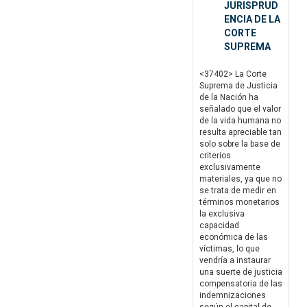
JURISPRUD
ENCIA DE LA
CORTE
SUPREMA
<37402> La Corte
Suprema de Justicia
de la Nación ha
señalado que el valor
de la vida humana no
resulta apreciable tan
solo sobre la base de
criterios
exclusivamente
materiales, ya que no
se trata de medir en
términos monetarios
la exclusiva
capacidad
económica de las
víctimas, lo que
vendría a instaurar
una suerte de justicia
compensatoria de las
indemnizaciones