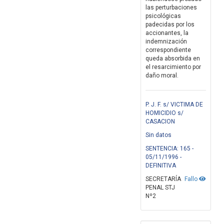
las perturbaciones
psicológicas
padecidas por los
accionantes, la
indemnización
correspondiente
queda absorbida en
el resarcimiento por
daño moral.
P. J. F. s/ VICTIMA DE
HOMICIDIO s/
CASACION
Sin datos
SENTENCIA: 165 -
05/11/1996 -
DEFINITIVA
SECRETARÍA
Fallo
PENAL STJ
Nº2