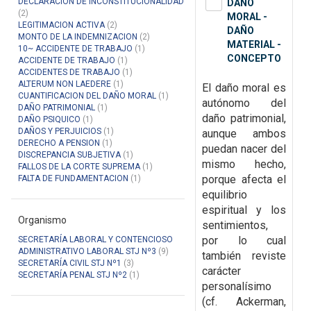
DECLARACION DE INCONSTITUCIONALIDAD
DAÑO
(2)
MORAL -
LEGITIMACION ACTIVA
(2)
DAÑO
MONTO DE LA INDEMNIZACION
(2)
MATERIAL -
10~ ACCIDENTE DE TRABAJO
(1)
CONCEPTO
ACCIDENTE DE TRABAJO
(1)
ACCIDENTES DE TRABAJO
(1)
ALTERUM NON LAEDERE
(1)
El daño moral es
CUANTIFICACION DEL DAÑO MORAL
(1)
autónomo del
DAÑO PATRIMONIAL
(1)
daño patrimonial,
DAÑO PSIQUICO
(1)
DAÑOS Y PERJUICIOS
(1)
aunque ambos
DERECHO A PENSION
(1)
puedan nacer del
DISCREPANCIA SUBJETIVA
(1)
mismo hecho,
FALLOS DE LA CORTE SUPREMA
(1)
porque afecta el
FALTA DE FUNDAMENTACION
(1)
equilibrio
espiritual y los
Organismo
sentimientos,
por lo cual
SECRETARÍA LABORAL Y CONTENCIOSO
ADMINISTRATIVO LABORAL STJ Nº3
(9)
también reviste
SECRETARÍA CIVIL STJ Nº1
(3)
carácter
SECRETARÍA PENAL STJ Nº2
(1)
personalísimo
(cf. Ackerman,