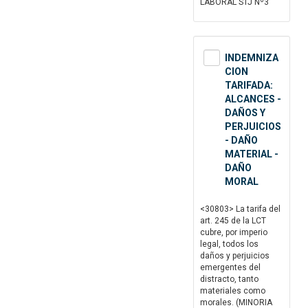
LABORAL STJ Nº3
INDEMNIZA
CION
TARIFADA:
ALCANCES -
DAÑOS Y
PERJUICIOS
- DAÑO
MATERIAL -
DAÑO
MORAL
<30803> La tarifa del
art. 245 de la LCT
cubre, por imperio
legal, todos los
daños y perjuicios
emergentes del
distracto, tanto
materiales como
morales. (MINORIA