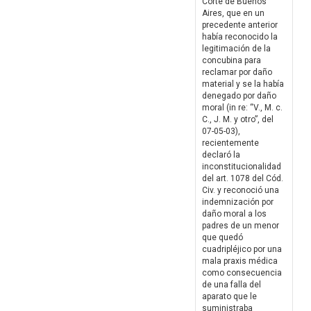
Corte de Buenos
Aires, que en un
precedente anterior
había reconocido la
legitimación de la
concubina para
reclamar por daño
material y se la había
denegado por daño
moral (in re: “V., M. c.
C., J. M. y otro”, del
07-05-03),
recientemente
declaró la
inconstitucionalidad
del art. 1078 del Cód.
Civ. y reconoció una
indemnización por
daño moral a los
padres de un menor
que quedó
cuadripléjico por una
mala praxis médica
como consecuencia
de una falla del
aparato que le
suministraba