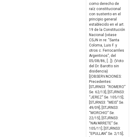
como derecho de
raíz constitucional
con sustento en el
principio general
establecido en el art.
19 de la Constitución
Nacional (véase
CSJN in re: "Santa
Coloma, Luis F. y
otros c. Ferrocarriles
Argentinos", del
05/08/86, […]). (Voto
del Dr. Barotto sin
disidencia)
[(OBSERVACIONES:
Precedentes:
[STJRNS3: “ROMERO”
Se. 62/13]; [STJRNS3:
“JEREZ” Se. 105/15];
[STJRNS3: “MEIS” Se.
49/09]; [STJRNS3:
“MORCHIO” Se.
22/15]; [STJRNS3:
“NAVARRETE” Se.
105/11]; [STJRNS3:
“EPULLAN” Se. 2/15];