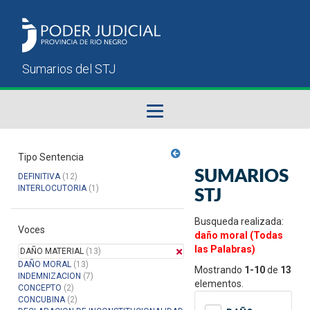
Fallos del STJ
Tipo Sentencia
SUMARIOS
DEFINITIVA
(12)
Sumarios del STJ
INTERLOCUTORIA
(1)
STJ
Manual del Usuario
Busqueda realizada:
Voces
daño moral (Todas
las Palabras)
DAÑO MATERIAL
(13)
DAÑO MORAL
(13)
Mostrando
1-10
de
13
INDEMNIZACION
(7)
elementos.
CONCEPTO
(2)
CONCUBINA
(2)