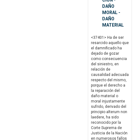
CION -
DAÑO
MORAL -
DAÑO
MATERIAL
<37401> Ha de ser
resarcido aquello que
el damnificado ha
dejado de gozar
como consecuencia
del siniestro, en
relación de
causalidad adecuada
respecto del mismo,
porque el derecho a
la reparación del
daño material o
moral injustamente
sufrido, derivado del
principio alterum non
laedere, ha sido
reconocido por la
Corte Suprema de
Justicia de la Nación
en numerosos fallos