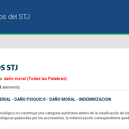
S STJ
a:
daño moral (Todas las Palabras)
1
elemento.
RIAL - DAÑO PSIQUICO - DAÑO MORAL - INDEMNIZACION
cológico no constituye una categoría autónoma dentro de la clasificación de lo
cológicas padecidas por los accionantes, la indemnización correspondiente qued