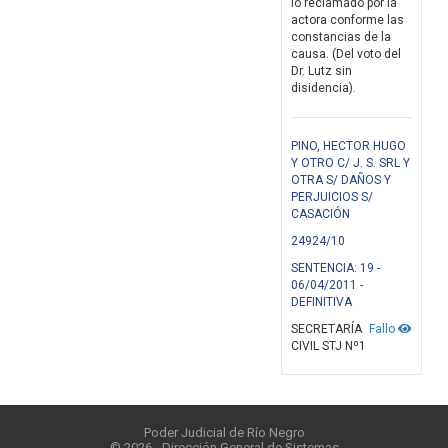
lo reclamado por la
actora conforme las
constancias de la
causa. (Del voto del
Dr. Lutz sin
disidencia).
PINO, HECTOR HUGO
Y OTRO C/ J. S. SRL Y
OTRA S/ DAÑOS Y
PERJUICIOS S/
CASACIÓN
24924/10
SENTENCIA: 19 -
06/04/2011 -
DEFINITIVA
SECRETARÍA
Fallo
CIVIL STJ Nº1