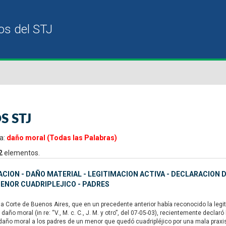
S STJ
a:
daño moral (Todas las Palabras)
2
elementos.
CION - DAÑO MATERIAL - LEGITIMACION ACTIVA - DECLARACION 
ENOR CUADRIPLEJICO - PADRES
Corte de Buenos Aires, que en un precedente anterior había reconocido la legit
año moral (in re: “V., M. c. C., J. M. y otro”, del 07-05-03), recientemente declaró
daño moral a los padres de un menor que quedó cuadripléjico por una mala praxi