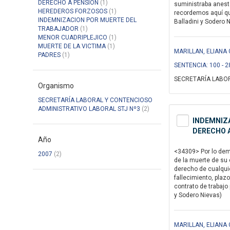
DERECHO A PENSION
(1)
suministraba anestes
HEREDEROS FORZOSOS
(1)
recordemos aquí que
INDEMNIZACION POR MUERTE DEL
Balladini y Sodero 
TRABAJADOR
(1)
MENOR CUADRIPLEJICO
(1)
MUERTE DE LA VICTIMA
(1)
MARILLAN, ELIANA 
PADRES
(1)
SENTENCIA: 100 - 2
SECRETARÍA LABOR
Organismo
SECRETARÍA LABORAL Y CONTENCIOSO
ADMINISTRATIVO LABORAL STJ Nº3
(2)
INDEMNIZA
DERECHO A
Año
<34309> Por lo demá
2007
(2)
de la muerte de su 
derecho de cualqui
fallecimiento, plaz
contrato de trabajo 
y Sodero Nievas)
MARILLAN, ELIANA 