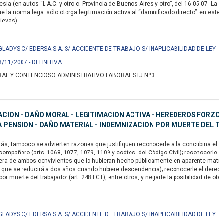
ia (en autos “L.A.C. y otro c. Provincia de Buenos Aires y otro”, del 16-05-07 -La
 la norma legal sólo otorga legitimación activa al “damnificado directo”, en este
Nievas)
GLADYS C/ EDERSA S.A. S/ ACCIDENTE DE TRABAJO S/ INAPLICABILIDAD DE LEY
8/11/2007 - DEFINITIVA
AL Y CONTENCIOSO ADMINISTRATIVO LABORAL STJ Nº3
CION - DAÑO MORAL - LEGITIMACION ACTIVA - HEREDEROS FORZO
 PENSION - DAÑO MATERIAL - INDEMNIZACION POR MUERTE DEL
s, tampoco se advierten razones que justifiquen reconocerle a la concubina el 
compañero (arts. 1068, 1077, 1079, 1109 y ccdtes. del Código Civil); reconocerle e
era de ambos convivientes que lo hubieran hecho públicamente en aparente matr
o que se reducirá a dos años cuando hubiere descendencia); reconocerle el derech
por muerte del trabajador (art. 248 LCT), entre otros, y negarle la posibilidad de o
GLADYS C/ EDERSA S.A. S/ ACCIDENTE DE TRABAJO S/ INAPLICABILIDAD DE LEY