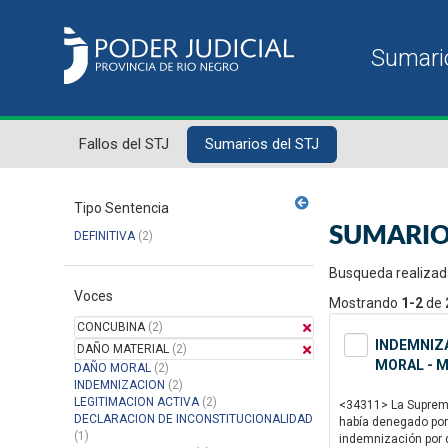
Fallos del STJ
Sumarios del STJ
Tipo Sentencia
SUMARIO
DEFINITIVA
(2)
Busqueda realizad
Voces
Mostrando
1-2
de
CONCUBINA
(2)
INDEMNIZA
DAÑO MATERIAL
(2)
MORAL - M
DAÑO MORAL
(2)
INDEMNIZACION
(2)
LEGITIMACION ACTIVA
(2)
<34311> La Suprema 
DECLARACION DE INCONSTITUCIONALIDAD
había denegado por d
(1)
indemnización por 