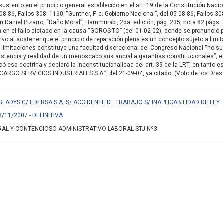
ustento en el principio general establecido en el art. 19 de la Constitución Nacion
08-86, Fallos 308: 1160; “Gunther, F. c. Gobierno Nacional”, del 05-08-86, Fallos 30
Daniel Pizarro, “Daño Moral”, Hammurabi, 2da. edición, pág. 235, nota 82 págs. 35
 en el fallo dictado en la causa “GOROSITO” (del 01-02-02), donde se pronunció po
tivo al sostener que el principio de reparación plena es un concepto sujeto a limi
 limitaciones constituye una facultad discrecional del Congreso Nacional “no s
stencia y realidad de un menoscabo sustancial a garantías constitucionales”, en
 esa doctrina y declaró la inconstitucionalidad del art. 39 de la LRT, en tanto 
CARGO SERVICIOS INDUSTRIALES S.A.”, del 21-09-04, ya citado. (Voto de los Dres.
GLADYS C/ EDERSA S.A. S/ ACCIDENTE DE TRABAJO S/ INAPLICABILIDAD DE LEY
8/11/2007 - DEFINITIVA
AL Y CONTENCIOSO ADMINISTRATIVO LABORAL STJ Nº3