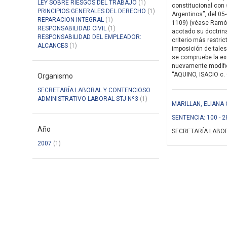
LEY SOBRE RIESGOS DEL TRABAJO
(1)
constitucional con s
PRINCIPIOS GENERALES DEL DERECHO
(1)
Argentinos”, del 05-
REPARACION INTEGRAL
(1)
1109) (véase Ramón 
RESPONSABILIDAD CIVIL
(1)
acotado su doctrina
RESPONSABILIDAD DEL EMPLEADOR:
criterio más restric
ALCANCES
(1)
imposición de tales
se compruebe la exi
nuevamente modificó
“AQUINO, ISACIO c. 
Organismo
SECRETARÍA LABORAL Y CONTENCIOSO
ADMINISTRATIVO LABORAL STJ Nº3
(1)
MARILLAN, ELIANA 
SENTENCIA: 100 - 2
Año
SECRETARÍA LABOR
2007
(1)