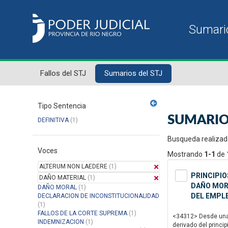
Fallos del STJ
Sumarios del STJ
Tipo Sentencia
SUMARIO
DEFINITIVA
(1)
Busqueda realizad
Voces
Mostrando
1-1
de
ALTERUM NON LAEDERE
(1)
PRINCIPIO
DAÑO MATERIAL
(1)
DAÑO MORA
DAÑO MORAL
(1)
DEL EMPLE
DECLARACION DE INCONSTITUCIONALIDAD
(1)
FALLOS DE LA CORTE SUPREMA
(1)
<34312> Desde una p
INDEMNIZACION
(1)
derivado del princi