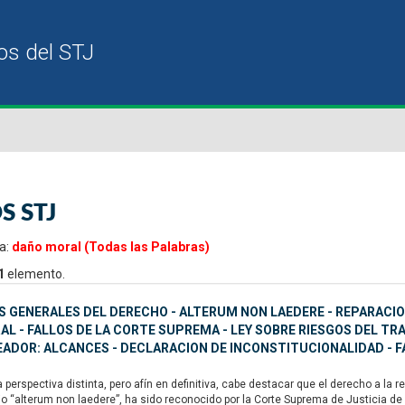
S STJ
a:
daño moral (Todas las Palabras)
1
elemento.
S GENERALES DEL DERECHO - ALTERUM NON LAEDERE - REPARACIO
L - FALLOS DE LA CORTE SUPREMA - LEY SOBRE RIESGOS DEL TRA
ADOR: ALCANCES - DECLARACION DE INCONSTITUCIONALIDAD - 
erspectiva distinta, pero afín en definitiva, cabe destacar que el derecho a la r
pio “alterum non laedere”, ha sido reconocido por la Corte Suprema de Justicia 