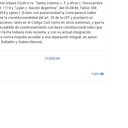
al (véase CSJN in re: “Santa Coloma, L. F. y otros c. Ferrocarriles
8: 1118 y “Luján c. Nación Argentina”, del 05-08-86, Fallos 308:
4 y sgtes.). Si bien con posterioridad la Corte pareció haber
r la constitucionalidad del art. 39 de la LRT y proclamó un
taciones, tanto en el Código Civil como en otros sistemas, y que la
usceptible de cuestionamiento con base constitucional salvo que
 fecha todavía más reciente, y con su actual integración,
esa norma impedía acceder a una reparación integral, en autos
 Balladini y Sodero Nievas)
21020/06
Fallo