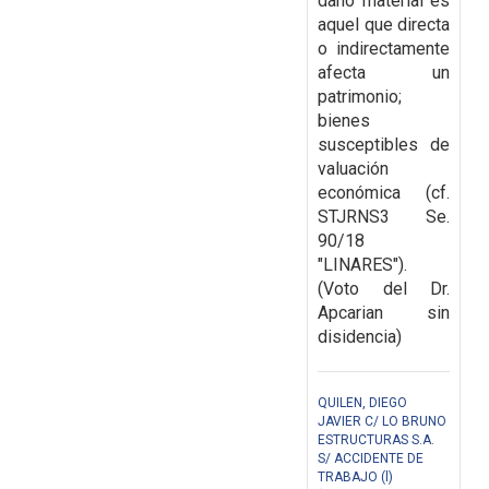
daño material es
aquel que directa
o indirectamente
afecta un
patrimonio;
bienes
susceptibles de
valuación
económica (cf.
STJRNS3 Se.
90/18
"LINARES").
(Voto del Dr.
Apcarian sin
disidencia)
QUILEN, DIEGO
JAVIER C/ LO BRUNO
ESTRUCTURAS S.A.
S/ ACCIDENTE DE
TRABAJO (l)