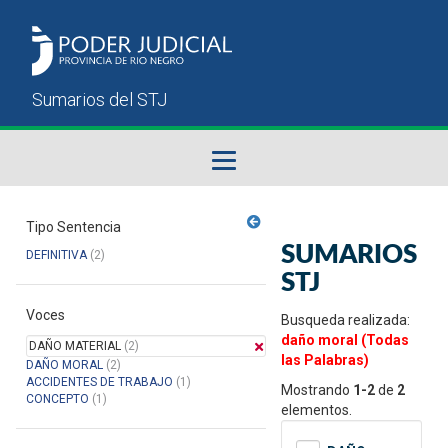
Fallos del STJ
Tipo Sentencia
SUMARIOS
DEFINITIVA
(2)
Sumarios del STJ
STJ
Voces
Manual del Usuario
Busqueda realizada:
daño moral (Todas
DAÑO MATERIAL
(2)
las Palabras)
DAÑO MORAL
(2)
ACCIDENTES DE TRABAJO
(1)
Mostrando
1-2
de
2
CONCEPTO
(1)
elementos.