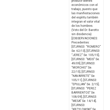
producir bienes
económicos con el
trabajo, puesto que
las manifestaciones
del espíritu también
integran el valor vital
de los hombres.
(Voto del Dr. Barotto
sin disidencia)
[(OBSERVACIONES:
Precedentes:
[STJRNS3: “ROMERO”
Se. 62/13]; [STJRNS3:
“JEREZ” Se. 105/15];
[STJRNS3: “MEIS” Se.
49/09]; [STJRNS3:
“MORCHIO” Se.
22/15]; [STJRNS3:
“NAVARRETE” Se.
105/11]; [STJRNS3:
“EPULLAN” Se. 2/15];
[STJRNS3: “PEREZ
BARRIENTOS” Se.
108/09]; [STJRNS3:
“MESA” Se. 14/14];
[STJRNS3:
“KRZYLOWSKI” Se.