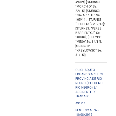
49/09]; [STJRNS3:
“MORCHIO” Se.
22/15]; [STJRNS3:
“NAVARRETE” Se.
105/11]; [STJRNS3:
“EPULLAN” Se. 2/15];
[STJRNS3: “PEREZ
BARRIENTOS” Se.
108/09]; [STJRNS3:
“MESA” Se. 14/14];
[STJRNS3:
“KRZYLOWSKI” Se.
31/15])]
GUICHAQUEO,
EDUARDO ARIEL C/
PROVINCIA DE RIO
NEGRO ( POLICIA DE
RIO NEGRO) S/
ACCIDENTE DE
TRABAJO
491/11
SENTENCIA: 76 -
18/08/2016 -