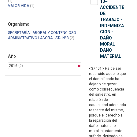
(1)
10~
VALOR VIDA
(1)
ACCIDENTE
DE
TRABAJO -
Organismo
INDEMNIZA
CION -
SECRETARÍA LABORAL Y CONTENCIOSO
DAÑO
ADMINISTRATIVO LABORAL STJ Nº3
(2)
MORAL -
DAÑO
Año
MATERIAL
2016
(2)
<37401> Ha de ser
resarcido aquello que
el damnificado ha
dejado de gozar
como consecuencia
del siniestro, en
relación de
causalidad adecuada
respecto del mismo,
porque el derecho a
la reparación del
daño material o
moral injustamente
sufrido, derivado del