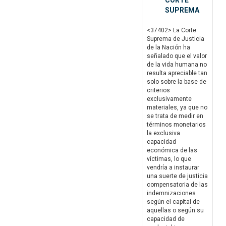
CORTE
SUPREMA
<37402> La Corte
Suprema de Justicia
de la Nación ha
señalado que el valor
de la vida humana no
resulta apreciable tan
solo sobre la base de
criterios
exclusivamente
materiales, ya que no
se trata de medir en
términos monetarios
la exclusiva
capacidad
económica de las
víctimas, lo que
vendría a instaurar
una suerte de justicia
compensatoria de las
indemnizaciones
según el capital de
aquellas o según su
capacidad de