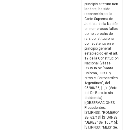
principio alterum non
laedere, ha sido
reconocido por la
Corte Suprema de
Justicia de la Nación
en numerosos fallos
como derecho de
raíz constitucional
con sustento en el
principio general
establecido en el art.
19 de la Constitución
Nacional (véase
CSJN in re: "Santa
Coloma, Luis F. y
otros c. Ferrocarriles
Argentinos", del
05/08/86, […]). (Voto
del Dr. Barotto sin
disidencia)
[(OBSERVACIONES:
Precedentes:
[STJRNS3: “ROMERO”
Se. 62/13]; [STJRNS3:
“JEREZ” Se. 105/15];
[STJRNS3: “MEIS” Se.