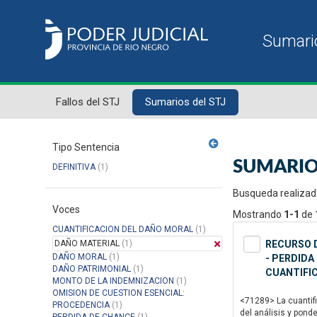
Fallos del STJ
Sumarios del STJ
Tipo Sentencia
SUMARIO
DEFINITIVA
(1)
Busqueda realizad
Voces
Mostrando
1-1
de
CUANTIFICACION DEL DAÑO MORAL
(1)
DAÑO MATERIAL
(1)
RECURSO D
DAÑO MORAL
(1)
- PERDIDA
DAÑO PATRIMONIAL
(1)
CUANTIFI
MONTO DE LA INDEMNIZACION
(1)
OMISION DE CUESTION ESENCIAL:
<71289> La cuantifi
PROCEDENCIA
(1)
del análisis y pond