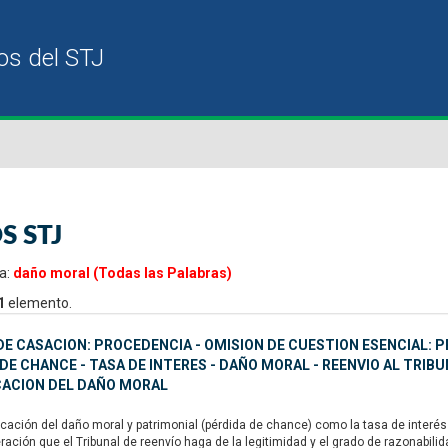
S STJ
a:
daño moral (Todas las Palabras)
1
elemento.
E CASACION: PROCEDENCIA - OMISION DE CUESTION ESENCIAL: 
 DE CHANCE - TASA DE INTERES - DAÑO MORAL - REENVIO AL TRIB
CACION DEL DAÑO MORAL
cación del daño moral y patrimonial (pérdida de chance) como la tasa de interés a
eración que el Tribunal de reenvío haga de la legitimidad y el grado de razonabil