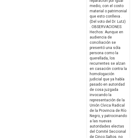
reparación por igual
medio, con el costo
material o patrimonial
que esto conlleva .
(Del voto del Dr. Lutz)
. OBSERVACIONES:
Hechos: Aunque en
audiencia de
conciliación se
presentó una sóla
persona como la
querellada, los
recurrentes se alzan
en casación contra la
homologación
judicial que ya había
pasado en autoridad
de cosa juzgada
invocando la
representación de la
Unión Cívica Radical
de la Provincia de Río
Negro, y patrocinando
a las nuevas
autoridades electas
del Comité Seccional
de Cinco Saltos, no