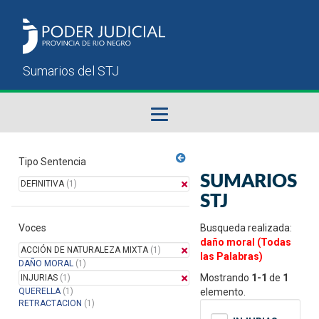
Fallos del STJ
Tipo Sentencia
SUMARIOS
DEFINITIVA
(1)
Sumarios del STJ
STJ
Voces
Manual del Usuario
Busqueda realizada:
daño moral (Todas
ACCIÓN DE NATURALEZA MIXTA
(1)
las Palabras)
DAÑO MORAL
(1)
Mostrando
1-1
de
1
INJURIAS
(1)
QUERELLA
(1)
elemento.
RETRACTACION
(1)