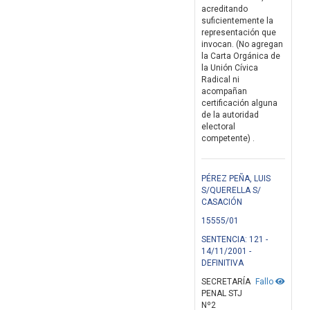
acreditando
suficientemente la
representación que
invocan. (No agregan
la Carta Orgánica de
la Unión Cívica
Radical ni
acompañan
certificación alguna
de la autoridad
electoral
competente) .
PÉREZ PEÑA, LUIS
S/QUERELLA S/
CASACIÓN
15555/01
SENTENCIA: 121 -
14/11/2001 -
DEFINITIVA
SECRETARÍA
Fallo
PENAL STJ
Nº2