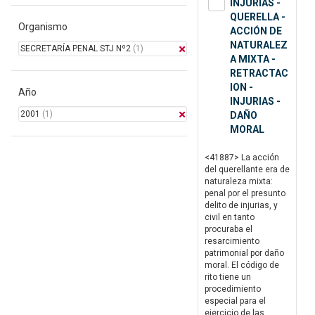
INJURIAS -
QUERELLA -
Organismo
ACCIÓN DE
NATURALEZ
SECRETARÍA PENAL STJ Nº2
(1)
A MIXTA -
RETRACTAC
ION -
Año
INJURIAS -
2001
(1)
DAÑO
MORAL
<41887> La acción
del querellante era de
naturaleza mixta:
penal por el presunto
delito de injurias, y
civil en tanto
procuraba el
resarcimiento
patrimonial por daño
moral. El código de
rito tiene un
procedimiento
especial para el
ejercicio de las