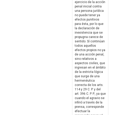
ejercicio de la acción
penal inicial contra
una persona jurídica
no puede tener ya
efectos punitivos
para ésta, por lo que
la declaración de
inexistencia que se
propugna carece de
sentido. Sí continúan
todos aquellos
efectos propios no ya
de una acción penal,
sino relativos a
aspectos civiles, que
ingresan en el ámbito
de la estricta lógica
que surge de una
hermenéutica
correcta de los arts.
114 y 29 C. P. y del
art. 396 C. P. P., ya que
cuando el agravio se
infirió a través de la
prensa, corresponde
efectuar la