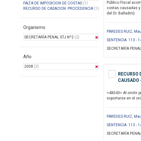
Público Fiscal acom
FALTA DE IMPOSICION DE COSTAS
(1)
costas causadas y l
RECURSO DE CASACION: PROCEDENCIA
(1)
del Dr. Balladini)
Organismo
PAREDES RUIZ, Maur
SECRETARÍA PENAL STJ Nº2
(2)
SENTENCIA: 113 - 1
SECRETARÍA PENAL
Año
2008
(2)
RECURSO D
CAUSADO -
<48043> Al omitir p
soportarse en el or
PAREDES RUIZ, Maur
SENTENCIA: 113 - 1
SECRETARÍA PENAL