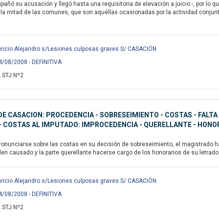
pañó su acusación y llegó hasta una requisitoria de elevación a juicio -, por lo 
a mitad de las comunes, que son aquéllas ocasionadas por la actividad conjunta d
icio Alejandro s/Lesiones culposas graves S/ CASACIÓN
4/08/2008 - DEFINITIVA
 STJ Nº2
E CASACION: PROCEDENCIA - SOBRESEIMIENTO - COSTAS - FALTA
 COSTAS AL IMPUTADO: IMPROCEDENCIA - QUERELLANTE - HONO
ronunciarse sobre las costas en su decisión de sobreseimiento, el magistrado h
den causado y la parte querellante hacerse cargo de los honorarios de su letrado p
icio Alejandro s/Lesiones culposas graves S/ CASACIÓN
4/08/2008 - DEFINITIVA
 STJ Nº2