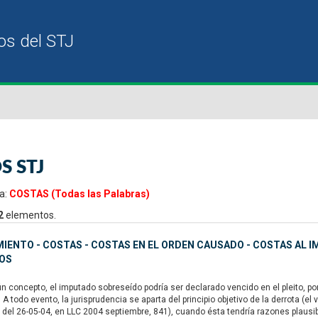
S STJ
a:
COSTAS (Todas las Palabras)
2
elementos.
IENTO - COSTAS - COSTAS EN EL ORDEN CAUSADO - COSTAS AL 
OS
 concepto, el imputado sobreseído podría ser declarado vencido en el pleito, por
. A todo evento, la jurisprudencia se aparta del principio objetivo de la derrota (el
, del 26-05-04, en LLC 2004 septiembre, 841), cuando ésta tendría razones plausible