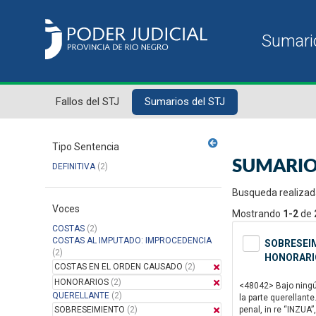
Fallos del STJ
Sumarios del STJ
Tipo Sentencia
SUMARIO
DEFINITIVA
(2)
Busqueda realizad
Voces
Mostrando
1-2
de
COSTAS
(2)
COSTAS AL IMPUTADO: IMPROCEDENCIA
SOBRESEIM
(2)
HONORARI
COSTAS EN EL ORDEN CAUSADO
(2)
HONORARIOS
(2)
<48042> Bajo ningún
QUERELLANTE
(2)
la parte querellante
SOBRESEIMIENTO
(2)
penal, in re “INZUA”