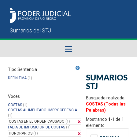
Fallos del STJ
Tipo Sentencia
SUMARIOS
DEFINITIVA
(1)
Sumarios del STJ
STJ
Voces
Manual del Usuario
Busqueda realizada:
COSTAS (Todas las
COSTAS
(1)
Palabras)
COSTAS AL IMPUTADO: IMPROCEDENCIA
(1)
Mostrando
1-1
de
1
COSTAS EN EL ORDEN CAUSADO
(1)
elemento.
FALTA DE IMPOSICION DE COSTAS
(1)
HONORARIOS
(1)