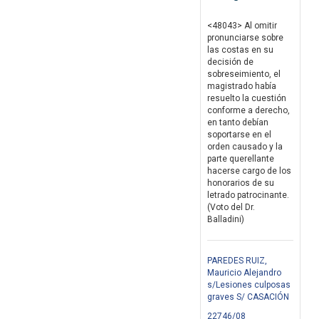
<48043> Al omitir
pronunciarse sobre
las costas en su
decisión de
sobreseimiento, el
magistrado había
resuelto la cuestión
conforme a derecho,
en tanto debían
soportarse en el
orden causado y la
parte querellante
hacerse cargo de los
honorarios de su
letrado patrocinante.
(Voto del Dr.
Balladini)
PAREDES RUIZ,
Mauricio Alejandro
s/Lesiones culposas
graves S/ CASACIÓN
22746/08