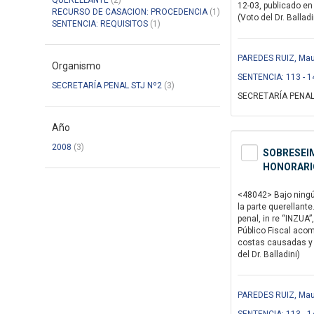
QUERELLANTE
(2)
12-03, publicado en
RECURSO DE CASACION: PROCEDENCIA
(1)
(Voto del Dr. Balladi
SENTENCIA: REQUISITOS
(1)
PAREDES RUIZ, Maur
Organismo
SENTENCIA: 113 - 1
SECRETARÍA PENAL STJ Nº2
(3)
SECRETARÍA PENAL
Año
2008
(3)
SOBRESEIM
HONORARI
<48042> Bajo ningún
la parte querellante
penal, in re “INZUA”
Público Fiscal acom
costas causadas y l
del Dr. Balladini)
PAREDES RUIZ, Maur