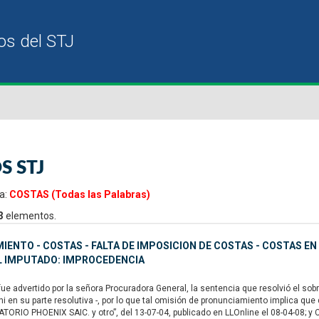
S STJ
a:
COSTAS (Todas las Palabras)
3
elementos.
IENTO - COSTAS - FALTA DE IMPOSICION DE COSTAS - COSTAS EN
L IMPUTADO: IMPROCEDENCIA
e advertido por la señora Procuradora General, la sentencia que resolvió el sob
i en su parte resolutiva -, por lo que tal omisión de pronunciamiento implica que
ORIO PHOENIX SAIC. y otro”, del 13-07-04, publicado en LLOnline el 08-04-08; y CNAp