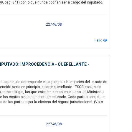
999, pág. 341) por lo que nunca podrían ser a cargo del imputado.
22746/08
Fallo
IMPUTADO: IMPROCEDENCIA - QUERELLANTE -
 lo que no le corresponde el pago de los honorarios del letrado de
 vencido sería en principio la parte querellante - TSCórdoba, sala
s para litigar, las que estarían dadas en el caso - el Ministerio
que las costas serían en el orden causado. Cada parte soporta las
e las partes o por la oficiosa del órgano jurisdiccional. (Voto
22746/08