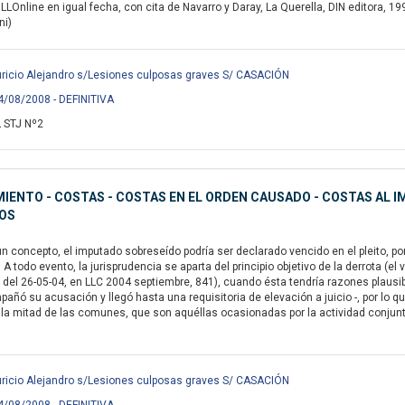
 LLOnline en igual fecha, con cita de Navarro y Daray, La Querella, DIN editora, 1
ni)
icio Alejandro s/Lesiones culposas graves S/ CASACIÓN
4/08/2008 - DEFINITIVA
 STJ Nº2
IENTO - COSTAS - COSTAS EN EL ORDEN CAUSADO - COSTAS AL 
OS
 concepto, el imputado sobreseído podría ser declarado vencido en el pleito, por
. A todo evento, la jurisprudencia se aparta del principio objetivo de la derrota (el
, del 26-05-04, en LLC 2004 septiembre, 841), cuando ésta tendría razones plausible
pañó su acusación y llegó hasta una requisitoria de elevación a juicio -, por lo 
a mitad de las comunes, que son aquéllas ocasionadas por la actividad conjunta d
icio Alejandro s/Lesiones culposas graves S/ CASACIÓN