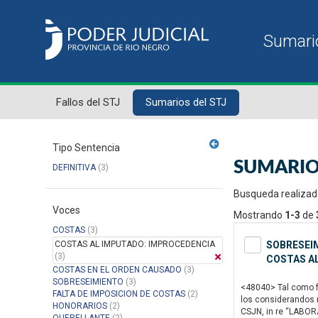
Fallos del STJ
Sumarios del STJ
Tipo Sentencia
SUMARIO
DEFINITIVA
(3)
Busqueda realizad
Voces
Mostrando
1-3
de
COSTAS
(3)
COSTAS AL IMPUTADO: IMPROCEDENCIA
SOBRESEIM
(3)
COSTAS A
COSTAS EN EL ORDEN CAUSADO
(3)
SOBRESEIMIENTO
(3)
<48040> Tal como fu
FALTA DE IMPOSICION DE COSTAS
(2)
los considerandos n
HONORARIOS
(2)
CSJN, in re “LABORAT