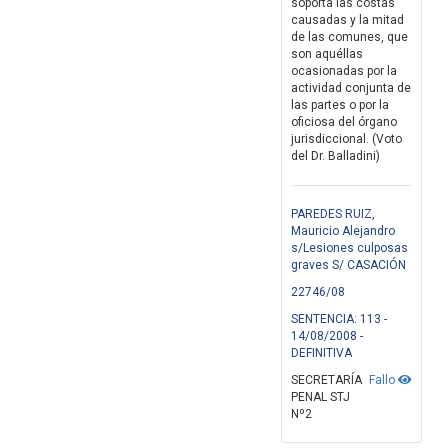
soporta las costas
causadas y la mitad
de las comunes, que
son aquéllas
ocasionadas por la
actividad conjunta de
las partes o por la
oficiosa del órgano
jurisdiccional. (Voto
del Dr. Balladini)
PAREDES RUIZ,
Mauricio Alejandro
s/Lesiones culposas
graves S/ CASACIÓN
22746/08
SENTENCIA: 113 -
14/08/2008 -
DEFINITIVA
SECRETARÍA
Fallo
PENAL STJ
Nº2