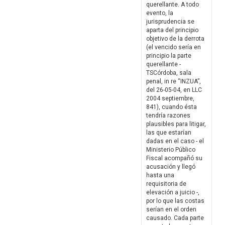
querellante. A todo
evento, la
jurisprudencia se
aparta del principio
objetivo de la derrota
(el vencido sería en
principio la parte
querellante -
TSCórdoba, sala
penal, in re “INZUA”,
del 26-05-04, en LLC
2004 septiembre,
841), cuando ésta
tendría razones
plausibles para litigar,
las que estarían
dadas en el caso - el
Ministerio Público
Fiscal acompañó su
acusación y llegó
hasta una
requisitoria de
elevación a juicio -,
por lo que las costas
serían en el orden
causado. Cada parte