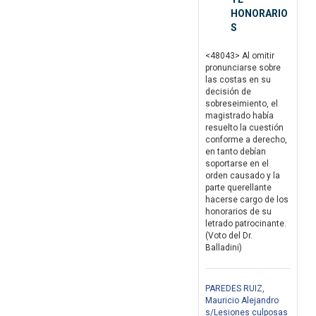
HONORARIO
S
<48043> Al omitir
pronunciarse sobre
las costas en su
decisión de
sobreseimiento, el
magistrado había
resuelto la cuestión
conforme a derecho,
en tanto debían
soportarse en el
orden causado y la
parte querellante
hacerse cargo de los
honorarios de su
letrado patrocinante.
(Voto del Dr.
Balladini)
PAREDES RUIZ,
Mauricio Alejandro
s/Lesiones culposas