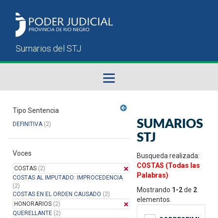
Fallos del STJ
Tipo Sentencia
SUMARIOS
DEFINITIVA
(2)
Sumarios del STJ
STJ
Voces
Manual del Usuario
Busqueda realizada:
COSTAS (Todas las
COSTAS
(2)
Palabras)
COSTAS AL IMPUTADO: IMPROCEDENCIA
(2)
Mostrando
1-2
de
2
COSTAS EN EL ORDEN CAUSADO
(2)
elementos.
HONORARIOS
(2)
QUERELLANTE
(2)