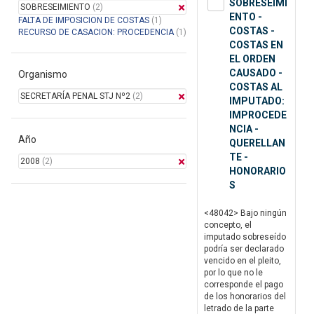
SOBRESEIMI
SOBRESEIMIENTO
(2)
ENTO -
FALTA DE IMPOSICION DE COSTAS
(1)
COSTAS -
RECURSO DE CASACION: PROCEDENCIA
(1)
COSTAS EN
EL ORDEN
CAUSADO -
Organismo
COSTAS AL
SECRETARÍA PENAL STJ Nº2
(2)
IMPUTADO:
IMPROCEDE
NCIA -
Año
QUERELLAN
TE -
2008
(2)
HONORARIO
S
<48042> Bajo ningún
concepto, el
imputado sobreseído
podría ser declarado
vencido en el pleito,
por lo que no le
corresponde el pago
de los honorarios del
letrado de la parte