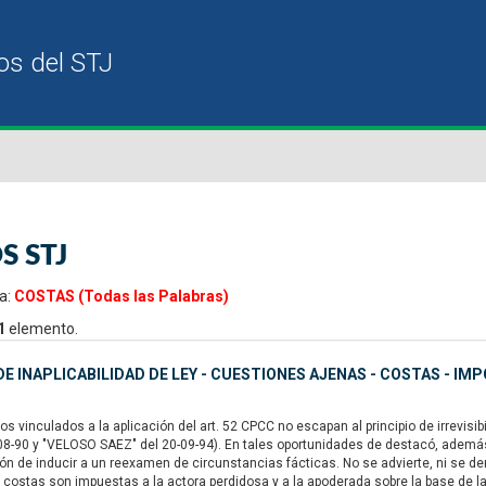
S STJ
a:
COSTAS (Todas las Palabras)
1
elemento.
E INAPLICABILIDAD DE LEY - CUESTIONES AJENAS - COSTAS - IMP
s vinculados a la aplicación del art. 52 CPCC no escapan al principio de irrevisi
-08-90 y "VELOSO SAEZ" del 20-09-94). En tales oportunidades de destacó, además,
ión de inducir a un reexamen de circunstancias fácticas. No se advierte, ni se de
 costas son impuestas a la actora perdidosa y a la apoderada sobre la base de las