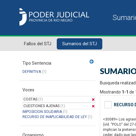
Fallos del STJ
Sumarios del STJ
Tipo Sentencia
SUMARIO
DEFINITIVA
(1)
Busqueda realizad
Voces
Mostrando
1-1
de
COSTAS
(1)
RECURSO D
CUESTIONES AJENAS
(1)
IMPOSICION SOLIDARIA
(1)
RECURSO DE INAPLICABILIDAD DE LEY
(1)
<30089> Los agravio
(víd. "POLO" del 27
implican la pretens
Organismo
ceder, dado que las