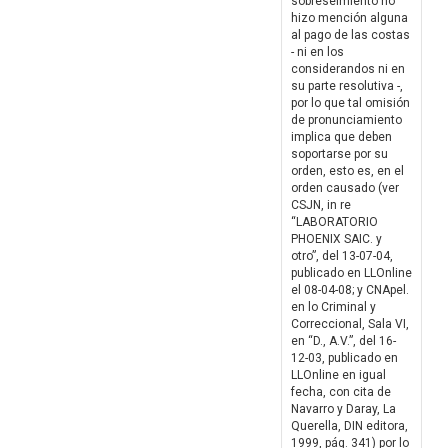
sobreseimiento no
hizo mención alguna
al pago de las costas
- ni en los
considerandos ni en
su parte resolutiva -,
por lo que tal omisión
de pronunciamiento
implica que deben
soportarse por su
orden, esto es, en el
orden causado (ver
CSJN, in re
“LABORATORIO
PHOENIX SAIC. y
otro”, del 13-07-04,
publicado en LLOnline
el 08-04-08; y CNApel.
en lo Criminal y
Correccional, Sala VI,
en “D., A.V.”, del 16-
12-03, publicado en
LLOnline en igual
fecha, con cita de
Navarro y Daray, La
Querella, DIN editora,
1999, pág. 341) por lo