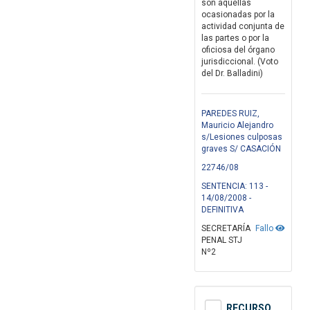
son aquéllas
ocasionadas por la
actividad conjunta de
las partes o por la
oficiosa del órgano
jurisdiccional. (Voto
del Dr. Balladini)
PAREDES RUIZ,
Mauricio Alejandro
s/Lesiones culposas
graves S/ CASACIÓN
22746/08
SENTENCIA: 113 -
14/08/2008 -
DEFINITIVA
SECRETARÍA
Fallo
PENAL STJ
Nº2
RECURSO