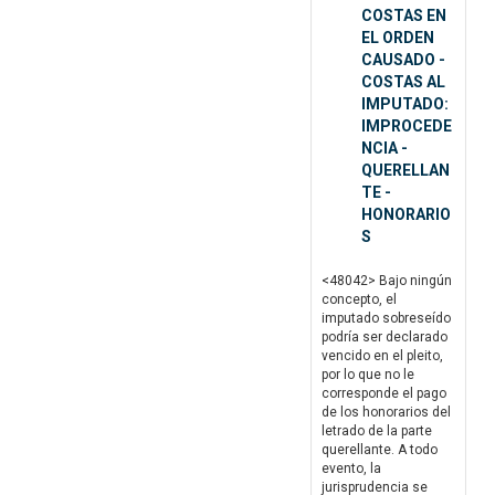
COSTAS EN
EL ORDEN
CAUSADO -
COSTAS AL
IMPUTADO:
IMPROCEDE
NCIA -
QUERELLAN
TE -
HONORARIO
S
<48042> Bajo ningún
concepto, el
imputado sobreseído
podría ser declarado
vencido en el pleito,
por lo que no le
corresponde el pago
de los honorarios del
letrado de la parte
querellante. A todo
evento, la
jurisprudencia se