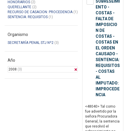
SOBRESEIMI
HONORARIOS
(2)
ENTO -
QUERELLANTE
(2)
RECURSO DE CASACION: PROCEDENCIA
(1)
COSTAS -
SENTENCIA: REQUISITOS
(1)
FALTA DE
IMPOSICIO
N DE
Organismo
COSTAS -
COSTAS EN
SECRETARÍA PENAL STJ Nº2
(3)
EL ORDEN
CAUSADO -
SENTENCIA:
Año
REQUISITOS
2008
(3)
- COSTAS
AL
IMPUTADO:
IMPROCEDE
NCIA
<48040> Tal como
fue advertido por la
señora Procuradora
General, la sentencia
que resolvió el