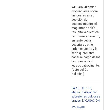
<48043> Al omitir
pronunciarse sobre
las costas en su
decisión de
sobreseimiento, el
magistrado había
resuelto la cuestión
conforme a derecho,
en tanto debían
soportarse en el
orden causado y la
parte querellante
hacerse cargo de los
honorarios de su
letrado patrocinante.
(Voto del Dr.
Balladini)
PAREDES RUIZ,
Mauricio Alejandro
s/Lesiones culposas
graves S/ CASACIÓN
22746/08