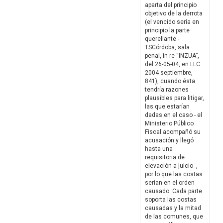
aparta del principio
objetivo de la derrota
(el vencido sería en
principio la parte
querellante -
TSCórdoba, sala
penal, in re “INZUA”,
del 26-05-04, en LLC
2004 septiembre,
841), cuando ésta
tendría razones
plausibles para litigar,
las que estarían
dadas en el caso - el
Ministerio Público
Fiscal acompañó su
acusación y llegó
hasta una
requisitoria de
elevación a juicio -,
por lo que las costas
serían en el orden
causado. Cada parte
soporta las costas
causadas y la mitad
de las comunes, que