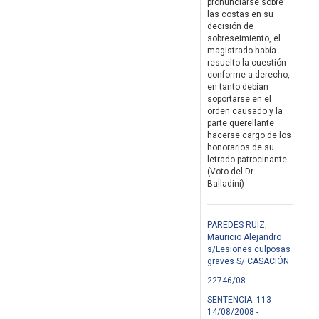
pronunciarse sobre
las costas en su
decisión de
sobreseimiento, el
magistrado había
resuelto la cuestión
conforme a derecho,
en tanto debían
soportarse en el
orden causado y la
parte querellante
hacerse cargo de los
honorarios de su
letrado patrocinante.
(Voto del Dr.
Balladini)
PAREDES RUIZ,
Mauricio Alejandro
s/Lesiones culposas
graves S/ CASACIÓN
22746/08
SENTENCIA: 113 -
14/08/2008 -