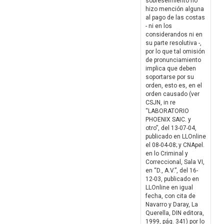
sobreseimiento no
hizo mención alguna
al pago de las costas
- ni en los
considerandos ni en
su parte resolutiva -,
por lo que tal omisión
de pronunciamiento
implica que deben
soportarse por su
orden, esto es, en el
orden causado (ver
CSJN, in re
“LABORATORIO
PHOENIX SAIC. y
otro”, del 13-07-04,
publicado en LLOnline
el 08-04-08; y CNApel.
en lo Criminal y
Correccional, Sala VI,
en “D., A.V.”, del 16-
12-03, publicado en
LLOnline en igual
fecha, con cita de
Navarro y Daray, La
Querella, DIN editora,
1999, pág. 341) por lo