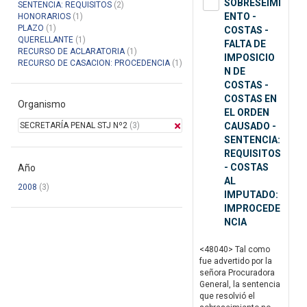
SOBRESEIMI
SENTENCIA: REQUISITOS
(2)
ENTO -
HONORARIOS
(1)
PLAZO
(1)
COSTAS -
QUERELLANTE
(1)
FALTA DE
RECURSO DE ACLARATORIA
(1)
IMPOSICIO
RECURSO DE CASACION: PROCEDENCIA
(1)
N DE
COSTAS -
COSTAS EN
Organismo
EL ORDEN
SECRETARÍA PENAL STJ Nº2
(3)
CAUSADO -
SENTENCIA:
REQUISITOS
- COSTAS
Año
AL
2008
(3)
IMPUTADO:
IMPROCEDE
NCIA
<48040> Tal como
fue advertido por la
señora Procuradora
General, la sentencia
que resolvió el