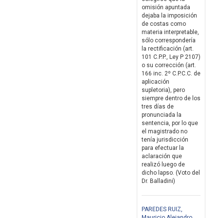
omisión apuntada
dejaba la imposición
de costas como
materia interpretable,
sólo correspondería
la rectificación (art.
101 C.P.P., Ley P 2107)
o su corrección (art.
166 inc. 2º C.P.C.C. de
aplicación
supletoria), pero
siempre dentro de los
tres días de
pronunciada la
sentencia, por lo que
el magistrado no
tenía jurisdicción
para efectuar la
aclaración que
realizó luego de
dicho lapso. (Voto del
Dr. Balladini)
PAREDES RUIZ,
Mauricio Alejandro