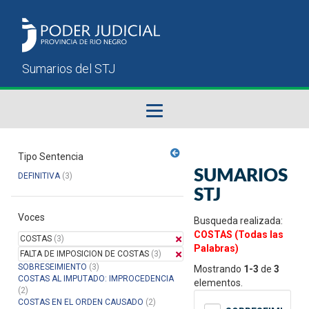
Fallos del STJ
Tipo Sentencia
SUMARIOS
DEFINITIVA
(3)
Sumarios del STJ
STJ
Voces
Manual del Usuario
Busqueda realizada:
COSTAS (Todas las
COSTAS
(3)
Palabras)
FALTA DE IMPOSICION DE COSTAS
(3)
SOBRESEIMIENTO
(3)
Mostrando
1-3
de
3
COSTAS AL IMPUTADO: IMPROCEDENCIA
elementos.
(2)
COSTAS EN EL ORDEN CAUSADO
(2)