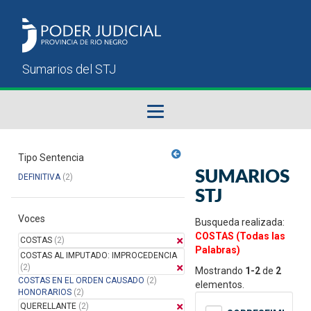
Fallos del STJ
Tipo Sentencia
SUMARIOS
DEFINITIVA
(2)
Sumarios del STJ
STJ
Voces
Manual del Usuario
Busqueda realizada:
COSTAS (Todas las
COSTAS
(2)
Palabras)
COSTAS AL IMPUTADO: IMPROCEDENCIA
(2)
Mostrando
1-2
de
2
COSTAS EN EL ORDEN CAUSADO
(2)
elementos.
HONORARIOS
(2)
QUERELLANTE
(2)