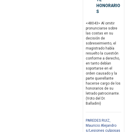
HONORARIO
S
<48043> Al omitir
pronunciarse sobre
las costas en su
decisión de
sobreseimiento, el
magistrado había
resuelto la cuestión
conforme a derecho,
en tanto debían
soportarse en el
orden causado y la
parte querellante
hacerse cargo de los
honorarios de su
letrado patrocinante.
(Voto del Dr.
Balladini)
PAREDES RUIZ,
Mauricio Alejandro
s/Lesiones culposas