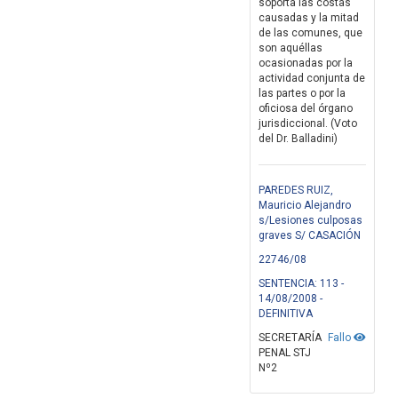
soporta las costas
causadas y la mitad
de las comunes, que
son aquéllas
ocasionadas por la
actividad conjunta de
las partes o por la
oficiosa del órgano
jurisdiccional. (Voto
del Dr. Balladini)
PAREDES RUIZ,
Mauricio Alejandro
s/Lesiones culposas
graves S/ CASACIÓN
22746/08
SENTENCIA: 113 -
14/08/2008 -
DEFINITIVA
SECRETARÍA
Fallo
PENAL STJ
Nº2