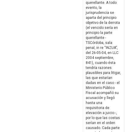
querellante. A todo
evento, la
jurisprudencia se
aparta del principio
objetivo de la derrota
(el vencido sería en
principio la parte
querellante -
TSCórdoba, sala
penal, in re “INZUA”,
del 26-05-04, en LLC
2004 septiembre,
841), cuando ésta
tendría razones
plausibles para litigar,
las que estarían
dadas en el caso - el
Ministerio Público
Fiscal acompañó su
acusación y llegó
hasta una
requisitoria de
elevación a juicio -,
por lo que las costas
serían en el orden
causado. Cada parte