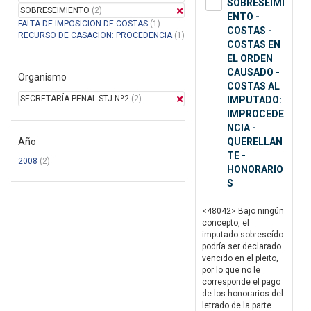
SOBRESEIMI
SOBRESEIMIENTO
(2)
ENTO -
FALTA DE IMPOSICION DE COSTAS
(1)
COSTAS -
RECURSO DE CASACION: PROCEDENCIA
(1)
COSTAS EN
EL ORDEN
CAUSADO -
Organismo
COSTAS AL
SECRETARÍA PENAL STJ Nº2
(2)
IMPUTADO:
IMPROCEDE
NCIA -
Año
QUERELLAN
TE -
2008
(2)
HONORARIO
S
<48042> Bajo ningún
concepto, el
imputado sobreseído
podría ser declarado
vencido en el pleito,
por lo que no le
corresponde el pago
de los honorarios del
letrado de la parte