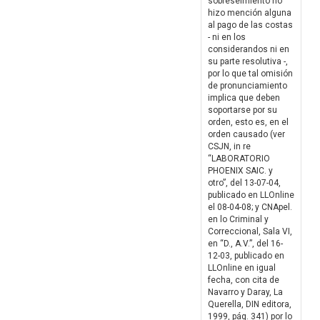
sobreseimiento no
hizo mención alguna
al pago de las costas
- ni en los
considerandos ni en
su parte resolutiva -,
por lo que tal omisión
de pronunciamiento
implica que deben
soportarse por su
orden, esto es, en el
orden causado (ver
CSJN, in re
“LABORATORIO
PHOENIX SAIC. y
otro”, del 13-07-04,
publicado en LLOnline
el 08-04-08; y CNApel.
en lo Criminal y
Correccional, Sala VI,
en “D., A.V.”, del 16-
12-03, publicado en
LLOnline en igual
fecha, con cita de
Navarro y Daray, La
Querella, DIN editora,
1999, pág. 341) por lo