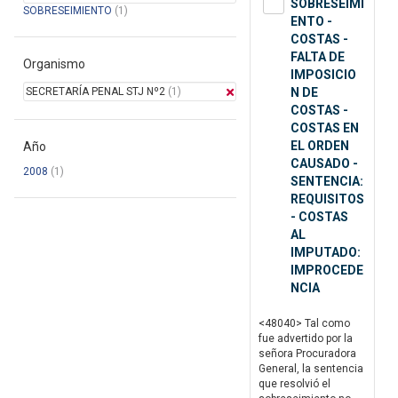
SOBRESEIMI
SOBRESEIMIENTO
(1)
ENTO -
COSTAS -
FALTA DE
Organismo
IMPOSICIO
SECRETARÍA PENAL STJ Nº2
(1)
N DE
COSTAS -
COSTAS EN
EL ORDEN
Año
CAUSADO -
2008
(1)
SENTENCIA:
REQUISITOS
- COSTAS
AL
IMPUTADO:
IMPROCEDE
NCIA
<48040> Tal como
fue advertido por la
señora Procuradora
General, la sentencia
que resolvió el