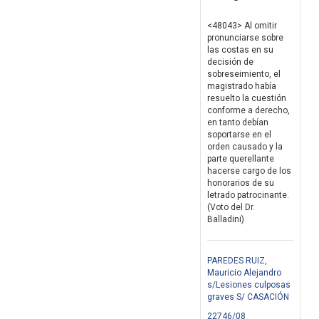
<48043> Al omitir
pronunciarse sobre
las costas en su
decisión de
sobreseimiento, el
magistrado había
resuelto la cuestión
conforme a derecho,
en tanto debían
soportarse en el
orden causado y la
parte querellante
hacerse cargo de los
honorarios de su
letrado patrocinante.
(Voto del Dr.
Balladini)
PAREDES RUIZ,
Mauricio Alejandro
s/Lesiones culposas
graves S/ CASACIÓN
22746/08