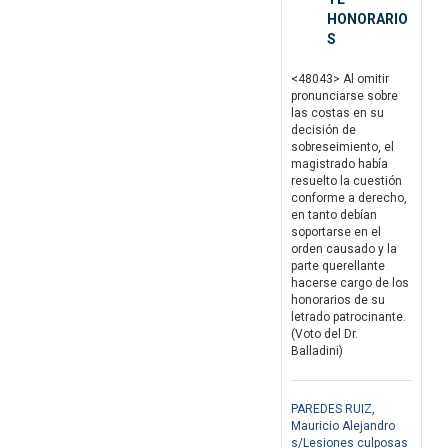
HONORARIO
S
<48043> Al omitir
pronunciarse sobre
las costas en su
decisión de
sobreseimiento, el
magistrado había
resuelto la cuestión
conforme a derecho,
en tanto debían
soportarse en el
orden causado y la
parte querellante
hacerse cargo de los
honorarios de su
letrado patrocinante.
(Voto del Dr.
Balladini)
PAREDES RUIZ,
Mauricio Alejandro
s/Lesiones culposas