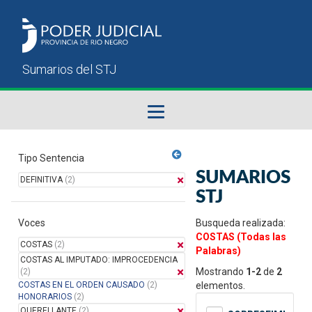
Fallos del STJ
Tipo Sentencia
SUMARIOS
DEFINITIVA
(2)
Sumarios del STJ
STJ
Voces
Manual del Usuario
Busqueda realizada:
COSTAS (Todas las
COSTAS
(2)
Palabras)
COSTAS AL IMPUTADO: IMPROCEDENCIA
Mostrando
1-2
de
2
(2)
COSTAS EN EL ORDEN CAUSADO
(2)
elementos.
HONORARIOS
(2)
QUERELLANTE
(2)