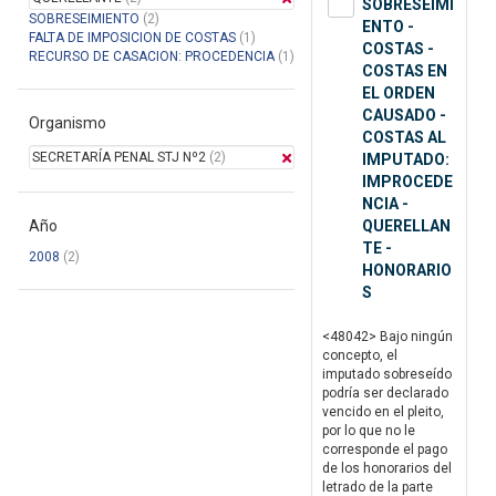
SOBRESEIMI
SOBRESEIMIENTO
(2)
ENTO -
FALTA DE IMPOSICION DE COSTAS
(1)
COSTAS -
RECURSO DE CASACION: PROCEDENCIA
(1)
COSTAS EN
EL ORDEN
CAUSADO -
Organismo
COSTAS AL
SECRETARÍA PENAL STJ Nº2
(2)
IMPUTADO:
IMPROCEDE
NCIA -
Año
QUERELLAN
TE -
2008
(2)
HONORARIO
S
<48042> Bajo ningún
concepto, el
imputado sobreseído
podría ser declarado
vencido en el pleito,
por lo que no le
corresponde el pago
de los honorarios del
letrado de la parte