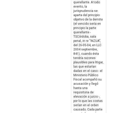
querellante. A todo
evento, la
jurisprudencia se
aparta del principio
objetivo de la derrota
(el vencido sería en
principio la parte
querellante -
TSCórdoba, sala
penal, in re “INZUA”,
del 26-05-04, en LLC
2004 septiembre,
841), cuando ésta
tendría razones
plausibles para litigar,
las que estarían
dadas en el caso - el
Ministerio Público
Fiscal acompañó su
acusación y llegó
hasta una
requisitoria de
elevación a juicio -,
por lo que las costas
serían en el orden
causado. Cada parte