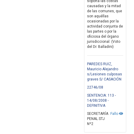
soporta las costas
causadas y la mitad
de las comunes, que
son aquéllas
ocasionadas por la
actividad conjunta de
las partes o por la
oficiosa del órgano
jurisdiccional. (Voto
del Dr. Balladini)
PAREDES RUIZ,
Mauricio Alejandro
s/Lesiones culposas
graves S/ CASACIÓN
22746/08
SENTENCIA: 113 -
14/08/2008 -
DEFINITIVA
SECRETARÍA
Fallo
PENAL STJ
Nº2