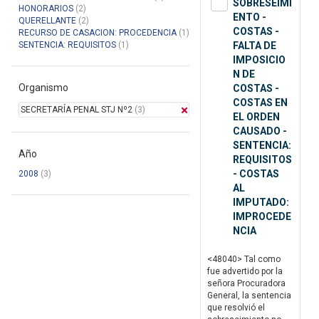
SOBRESEIMI
HONORARIOS
(2)
ENTO -
QUERELLANTE
(2)
COSTAS -
RECURSO DE CASACION: PROCEDENCIA
(1)
SENTENCIA: REQUISITOS
(1)
FALTA DE
IMPOSICIO
N DE
Organismo
COSTAS -
COSTAS EN
SECRETARÍA PENAL STJ Nº2
(3)
EL ORDEN
CAUSADO -
SENTENCIA:
Año
REQUISITOS
- COSTAS
2008
(3)
AL
IMPUTADO:
IMPROCEDE
NCIA
<48040> Tal como
fue advertido por la
señora Procuradora
General, la sentencia
que resolvió el