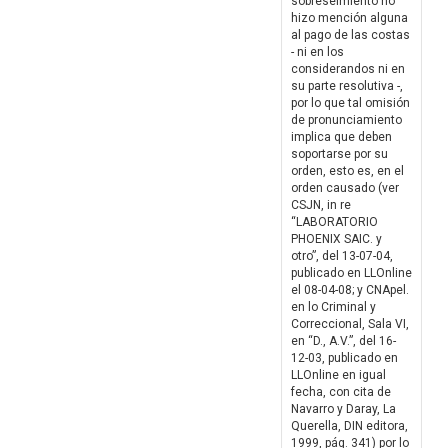
sobreseimiento no
hizo mención alguna
al pago de las costas
- ni en los
considerandos ni en
su parte resolutiva -,
por lo que tal omisión
de pronunciamiento
implica que deben
soportarse por su
orden, esto es, en el
orden causado (ver
CSJN, in re
“LABORATORIO
PHOENIX SAIC. y
otro”, del 13-07-04,
publicado en LLOnline
el 08-04-08; y CNApel.
en lo Criminal y
Correccional, Sala VI,
en “D., A.V.”, del 16-
12-03, publicado en
LLOnline en igual
fecha, con cita de
Navarro y Daray, La
Querella, DIN editora,
1999, pág. 341) por lo