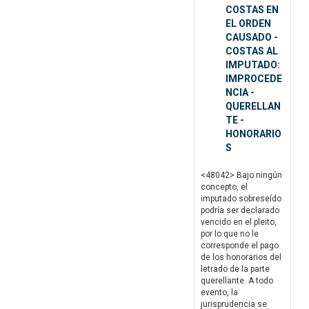
COSTAS EN
EL ORDEN
CAUSADO -
COSTAS AL
IMPUTADO:
IMPROCEDE
NCIA -
QUERELLAN
TE -
HONORARIO
S
<48042> Bajo ningún
concepto, el
imputado sobreseído
podría ser declarado
vencido en el pleito,
por lo que no le
corresponde el pago
de los honorarios del
letrado de la parte
querellante. A todo
evento, la
jurisprudencia se