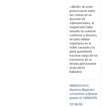
<48043> Al omitir
pronunciarse sobre
las costas en su
decisión de
sobreseimiento, el
magistrado había
resuelto la cuestión
conforme a derecho,
en tanto debían
soportarse en el
orden causado y la
parte querellante
hacerse cargo de los
honorarios de su
letrado patrocinante.
(Voto del Dr.
Balladini)
PAREDES RUIZ,
Mauricio Alejandro
s/Lesiones culposas
graves S/ CASACIÓN
22746/08