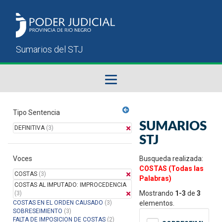
Fallos del STJ
Tipo Sentencia
SUMARIOS
DEFINITIVA
(3)
Sumarios del STJ
STJ
Voces
Manual del Usuario
Busqueda realizada:
COSTAS (Todas las
COSTAS
(3)
Palabras)
COSTAS AL IMPUTADO: IMPROCEDENCIA
Mostrando
1-3
de
3
(3)
COSTAS EN EL ORDEN CAUSADO
(3)
elementos.
SOBRESEIMIENTO
(3)
FALTA DE IMPOSICION DE COSTAS
(2)