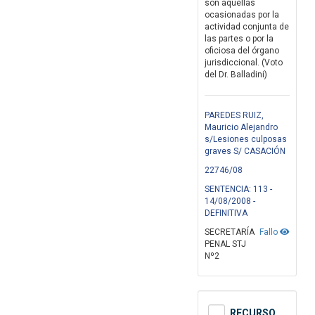
son aquéllas
ocasionadas por la
actividad conjunta de
las partes o por la
oficiosa del órgano
jurisdiccional. (Voto
del Dr. Balladini)
PAREDES RUIZ,
Mauricio Alejandro
s/Lesiones culposas
graves S/ CASACIÓN
22746/08
SENTENCIA: 113 -
14/08/2008 -
DEFINITIVA
SECRETARÍA
Fallo
PENAL STJ
Nº2
RECURSO