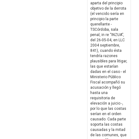
aparta del principio
objetivo de la derrota
(el vencido sería en
principio la parte
querellante -
TSCórdoba, sala
penal, in re “INZUA”,
del 26-05-04, en LLC
2004 septiembre,
841), cuando ésta
tendría razones
plausibles para litigar,
las que estarían
dadas en el caso - el
Ministerio Público
Fiscal acompañó su
acusación y llegó
hasta una
requisitoria de
elevación a juicio -,
por lo que las costas
serían en el orden
causado. Cada parte
soporta las costas
causadas y la mitad
de las comunes, que