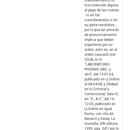
sobreseimiento no
hizo mención alguna
al pago de las costas
- ni en los
considerandos ni en
su parte resolutiva -,
por lo que tal omisión
de pronunciamiento
implica que deben
soportarse por su
orden, esto es, en el
orden causado (ver
CSJN, in re
“LABORATORIO
PHOENIX SAIC. y
otro”, del 13-07-04,
publicado en LLOnline
el 08-04-08; y CNApel.
en lo Criminal y
Correccional, Sala VI,
en “D., A.V.”, del 16-
12-03, publicado en
LLOnline en igual
fecha, con cita de
Navarro y Daray, La
Querella, DIN editora,
1999, pág. 341) por lo