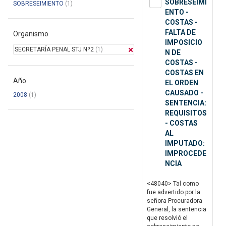
SOBRESEIMI
SOBRESEIMIENTO
(1)
ENTO -
COSTAS -
FALTA DE
Organismo
IMPOSICIO
SECRETARÍA PENAL STJ Nº2
(1)
N DE
COSTAS -
COSTAS EN
Año
EL ORDEN
CAUSADO -
2008
(1)
SENTENCIA:
REQUISITOS
- COSTAS
AL
IMPUTADO:
IMPROCEDE
NCIA
<48040> Tal como
fue advertido por la
señora Procuradora
General, la sentencia
que resolvió el