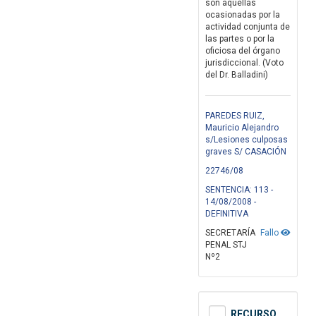
son aquéllas
ocasionadas por la
actividad conjunta de
las partes o por la
oficiosa del órgano
jurisdiccional. (Voto
del Dr. Balladini)
PAREDES RUIZ,
Mauricio Alejandro
s/Lesiones culposas
graves S/ CASACIÓN
22746/08
SENTENCIA: 113 -
14/08/2008 -
DEFINITIVA
SECRETARÍA
Fallo
PENAL STJ
Nº2
RECURSO