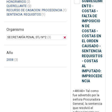
SOBRESEIMI
HONORARIOS
(2)
ENTO -
QUERELLANTE
(2)
RECURSO DE CASACION: PROCEDENCIA
(1)
COSTAS -
SENTENCIA: REQUISITOS
(1)
FALTA DE
IMPOSICIO
N DE
Organismo
COSTAS -
COSTAS EN
SECRETARÍA PENAL STJ Nº2
(3)
EL ORDEN
CAUSADO -
SENTENCIA:
Año
REQUISITOS
2008
(3)
- COSTAS
AL
IMPUTADO:
IMPROCEDE
NCIA
<48040> Tal como
fue advertido por la
señora Procuradora
General, la sentencia
que resolvió el