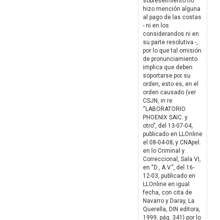
sobreseimiento no
hizo mención alguna
al pago de las costas
- ni en los
considerandos ni en
su parte resolutiva -,
por lo que tal omisión
de pronunciamiento
implica que deben
soportarse por su
orden, esto es, en el
orden causado (ver
CSJN, in re
“LABORATORIO
PHOENIX SAIC. y
otro”, del 13-07-04,
publicado en LLOnline
el 08-04-08; y CNApel.
en lo Criminal y
Correccional, Sala VI,
en “D., A.V.”, del 16-
12-03, publicado en
LLOnline en igual
fecha, con cita de
Navarro y Daray, La
Querella, DIN editora,
1999, pág. 341) por lo