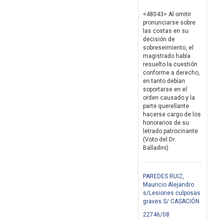
<48043> Al omitir
pronunciarse sobre
las costas en su
decisión de
sobreseimiento, el
magistrado había
resuelto la cuestión
conforme a derecho,
en tanto debían
soportarse en el
orden causado y la
parte querellante
hacerse cargo de los
honorarios de su
letrado patrocinante.
(Voto del Dr.
Balladini)
PAREDES RUIZ,
Mauricio Alejandro
s/Lesiones culposas
graves S/ CASACIÓN
22746/08