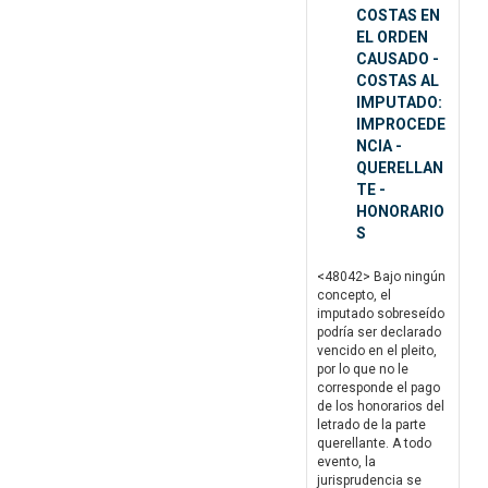
COSTAS EN
EL ORDEN
CAUSADO -
COSTAS AL
IMPUTADO:
IMPROCEDE
NCIA -
QUERELLAN
TE -
HONORARIO
S
<48042> Bajo ningún
concepto, el
imputado sobreseído
podría ser declarado
vencido en el pleito,
por lo que no le
corresponde el pago
de los honorarios del
letrado de la parte
querellante. A todo
evento, la
jurisprudencia se