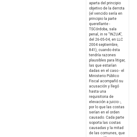
aparta del principio
objetivo de la derrota
(el vencido sería en
principio la parte
querellante -
TSCórdoba, sala
penal, in re “INZUA”,
del 26-05-04, en LLC
2004 septiembre,
841), cuando ésta
tendría razones
plausibles para litigar,
las que estarían
dadas en el caso - el
Ministerio Público
Fiscal acompañó su
acusación y llegó
hasta una
requisitoria de
elevación a juicio -,
por lo que las costas
serían en el orden
causado. Cada parte
soporta las costas
causadas y la mitad
de las comunes, que