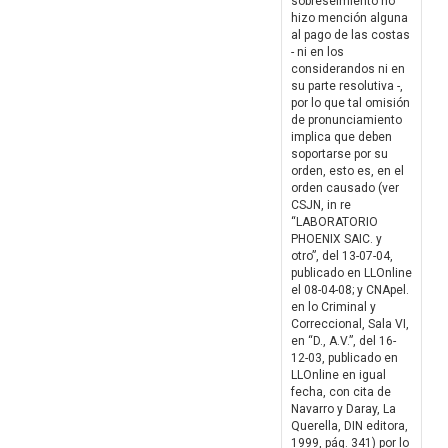
sobreseimiento no
hizo mención alguna
al pago de las costas
- ni en los
considerandos ni en
su parte resolutiva -,
por lo que tal omisión
de pronunciamiento
implica que deben
soportarse por su
orden, esto es, en el
orden causado (ver
CSJN, in re
“LABORATORIO
PHOENIX SAIC. y
otro”, del 13-07-04,
publicado en LLOnline
el 08-04-08; y CNApel.
en lo Criminal y
Correccional, Sala VI,
en “D., A.V.”, del 16-
12-03, publicado en
LLOnline en igual
fecha, con cita de
Navarro y Daray, La
Querella, DIN editora,
1999, pág. 341) por lo