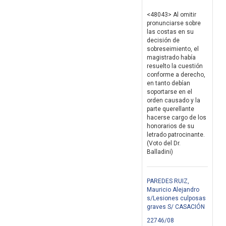
<48043> Al omitir
pronunciarse sobre
las costas en su
decisión de
sobreseimiento, el
magistrado había
resuelto la cuestión
conforme a derecho,
en tanto debían
soportarse en el
orden causado y la
parte querellante
hacerse cargo de los
honorarios de su
letrado patrocinante.
(Voto del Dr.
Balladini)
PAREDES RUIZ,
Mauricio Alejandro
s/Lesiones culposas
graves S/ CASACIÓN
22746/08