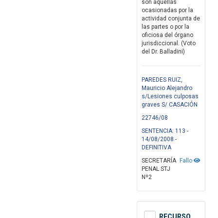
son aquéllas
ocasionadas por la
actividad conjunta de
las partes o por la
oficiosa del órgano
jurisdiccional. (Voto
del Dr. Balladini)
PAREDES RUIZ,
Mauricio Alejandro
s/Lesiones culposas
graves S/ CASACIÓN
22746/08
SENTENCIA: 113 -
14/08/2008 -
DEFINITIVA
SECRETARÍA
Fallo
PENAL STJ
Nº2
RECURSO