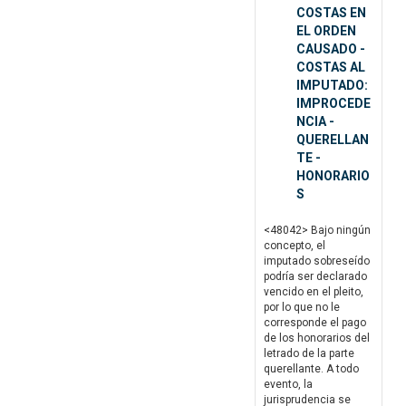
COSTAS EN
EL ORDEN
CAUSADO -
COSTAS AL
IMPUTADO:
IMPROCEDE
NCIA -
QUERELLAN
TE -
HONORARIO
S
<48042> Bajo ningún
concepto, el
imputado sobreseído
podría ser declarado
vencido en el pleito,
por lo que no le
corresponde el pago
de los honorarios del
letrado de la parte
querellante. A todo
evento, la
jurisprudencia se