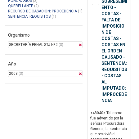
HONORARIOS
(2)
SOBRESEIMI
QUERELLANTE
(2)
ENTO -
RECURSO DE CASACION: PROCEDENCIA
(1)
COSTAS -
SENTENCIA: REQUISITOS
(1)
FALTA DE
IMPOSICIO
N DE
Organismo
COSTAS -
COSTAS EN
SECRETARÍA PENAL STJ Nº2
(3)
EL ORDEN
CAUSADO -
SENTENCIA:
Año
REQUISITOS
2008
(3)
- COSTAS
AL
IMPUTADO:
IMPROCEDE
NCIA
<48040> Tal como
fue advertido por la
señora Procuradora
General, la sentencia
que resolvió el