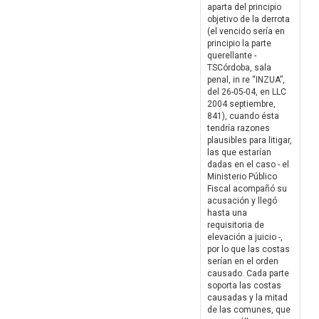
aparta del principio
objetivo de la derrota
(el vencido sería en
principio la parte
querellante -
TSCórdoba, sala
penal, in re “INZUA”,
del 26-05-04, en LLC
2004 septiembre,
841), cuando ésta
tendría razones
plausibles para litigar,
las que estarían
dadas en el caso - el
Ministerio Público
Fiscal acompañó su
acusación y llegó
hasta una
requisitoria de
elevación a juicio -,
por lo que las costas
serían en el orden
causado. Cada parte
soporta las costas
causadas y la mitad
de las comunes, que