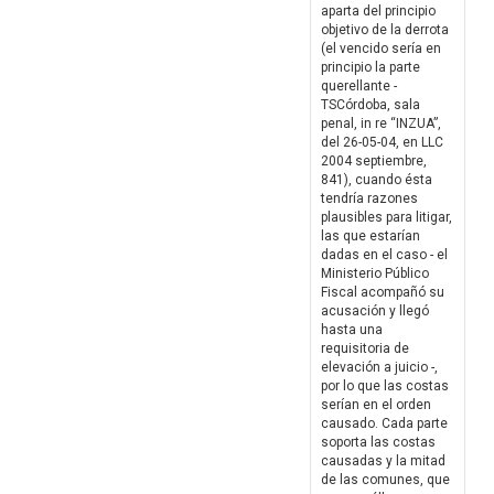
aparta del principio
objetivo de la derrota
(el vencido sería en
principio la parte
querellante -
TSCórdoba, sala
penal, in re “INZUA”,
del 26-05-04, en LLC
2004 septiembre,
841), cuando ésta
tendría razones
plausibles para litigar,
las que estarían
dadas en el caso - el
Ministerio Público
Fiscal acompañó su
acusación y llegó
hasta una
requisitoria de
elevación a juicio -,
por lo que las costas
serían en el orden
causado. Cada parte
soporta las costas
causadas y la mitad
de las comunes, que