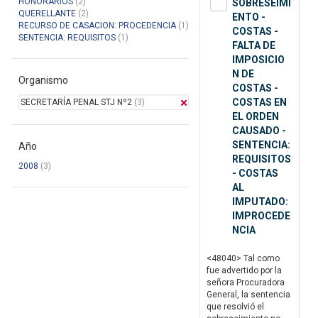
HONORARIOS
(2)
SOBRESEIMI
QUERELLANTE
(2)
ENTO -
RECURSO DE CASACION: PROCEDENCIA
(1)
COSTAS -
SENTENCIA: REQUISITOS
(1)
FALTA DE
IMPOSICIO
N DE
Organismo
COSTAS -
COSTAS EN
SECRETARÍA PENAL STJ Nº2
(3)
EL ORDEN
CAUSADO -
SENTENCIA:
Año
REQUISITOS
2008
(3)
- COSTAS
AL
IMPUTADO:
IMPROCEDE
NCIA
<48040> Tal como
fue advertido por la
señora Procuradora
General, la sentencia
que resolvió el