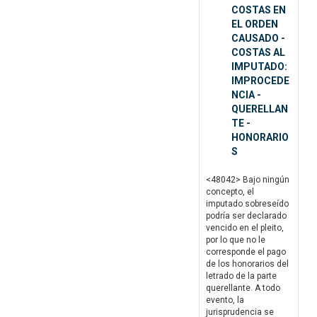
COSTAS EN
EL ORDEN
CAUSADO -
COSTAS AL
IMPUTADO:
IMPROCEDE
NCIA -
QUERELLAN
TE -
HONORARIO
S
<48042> Bajo ningún
concepto, el
imputado sobreseído
podría ser declarado
vencido en el pleito,
por lo que no le
corresponde el pago
de los honorarios del
letrado de la parte
querellante. A todo
evento, la
jurisprudencia se