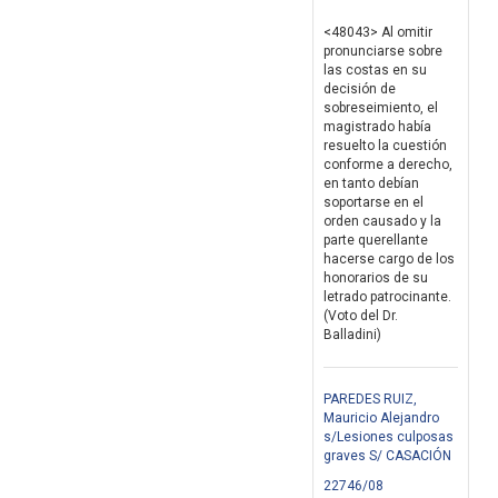
<48043> Al omitir
pronunciarse sobre
las costas en su
decisión de
sobreseimiento, el
magistrado había
resuelto la cuestión
conforme a derecho,
en tanto debían
soportarse en el
orden causado y la
parte querellante
hacerse cargo de los
honorarios de su
letrado patrocinante.
(Voto del Dr.
Balladini)
PAREDES RUIZ,
Mauricio Alejandro
s/Lesiones culposas
graves S/ CASACIÓN
22746/08