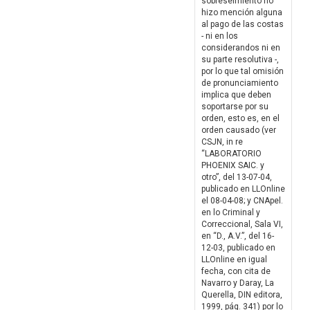
sobreseimiento no
hizo mención alguna
al pago de las costas
- ni en los
considerandos ni en
su parte resolutiva -,
por lo que tal omisión
de pronunciamiento
implica que deben
soportarse por su
orden, esto es, en el
orden causado (ver
CSJN, in re
“LABORATORIO
PHOENIX SAIC. y
otro”, del 13-07-04,
publicado en LLOnline
el 08-04-08; y CNApel.
en lo Criminal y
Correccional, Sala VI,
en “D., A.V.”, del 16-
12-03, publicado en
LLOnline en igual
fecha, con cita de
Navarro y Daray, La
Querella, DIN editora,
1999, pág. 341) por lo