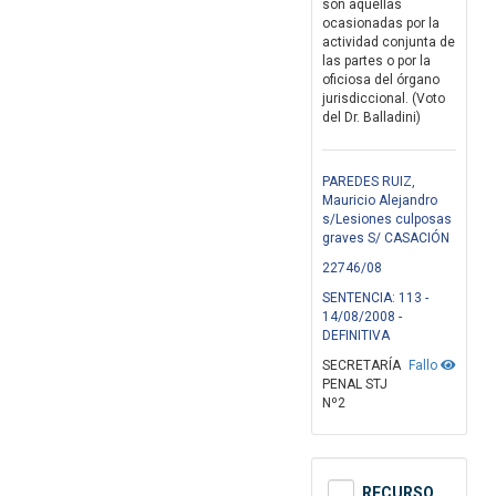
son aquéllas
ocasionadas por la
actividad conjunta de
las partes o por la
oficiosa del órgano
jurisdiccional. (Voto
del Dr. Balladini)
PAREDES RUIZ,
Mauricio Alejandro
s/Lesiones culposas
graves S/ CASACIÓN
22746/08
SENTENCIA: 113 -
14/08/2008 -
DEFINITIVA
SECRETARÍA
Fallo
PENAL STJ
Nº2
RECURSO