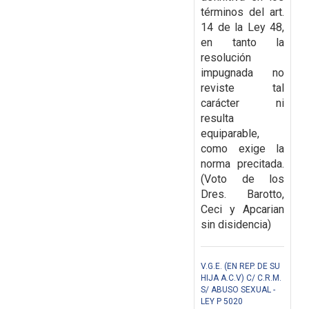
términos del art.
14 de la Ley 48,
en tanto la
resolución
impugnada no
reviste tal
carácter ni
resulta
equiparable,
como exige la
norma precitada.
(Voto de los
Dres. Barotto,
Ceci y Apcarian
sin disidencia)
V.G.E. (EN REP. DE SU
HIJA A.C.V) C/ C.R.M.
S/ ABUSO SEXUAL -
LEY P 5020