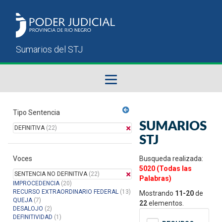
Fallos del STJ
Tipo Sentencia
SUMARIOS
DEFINITIVA
(22)
Sumarios del STJ
STJ
Voces
Manual del Usuario
Busqueda realizada:
5020 (Todas las
SENTENCIA NO DEFINITIVA
(22)
Palabras)
IMPROCEDENCIA
(20)
RECURSO EXTRAORDINARIO FEDERAL
(13)
Mostrando
11-20
de
QUEJA
(7)
22
elementos.
DESALOJO
(2)
DEFINITIVIDAD
(1)